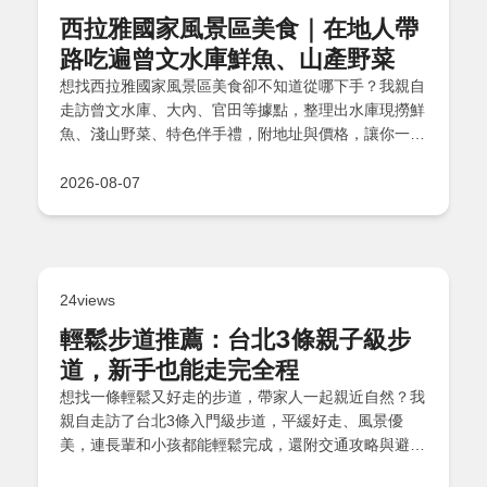
西拉雅國家風景區美食｜在地人帶
路吃遍曾文水庫鮮魚、山產野菜
想找西拉雅國家風景區美食卻不知道從哪下手？我親自
走訪曾文水庫、大內、官田等據點，整理出水庫現撈鮮
魚、淺山野菜、特色伴手禮，附地址與價格，讓你一篇
看懂怎麼吃！
2026-08-07
24views
輕鬆步道推薦：台北3條親子級步
道，新手也能走完全程
想找一條輕鬆又好走的步道，帶家人一起親近自然？我
親自走訪了台北3條入門級步道，平緩好走、風景優
美，連長輩和小孩都能輕鬆完成，還附交通攻略與避坑
建議。