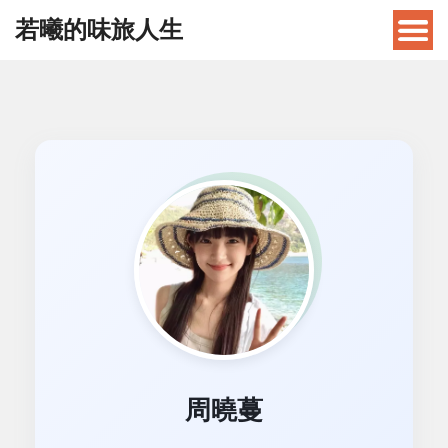
若曦的味旅人生
周曉蔓