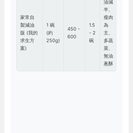
油減
半、
家常自
瘦肉
製減油
1 碗
1.5
為
450 -
版 (我的
(約
- 2
主、
600
求生方
250g)
碗
多蔬
案)
菜、
無油
蔥酥