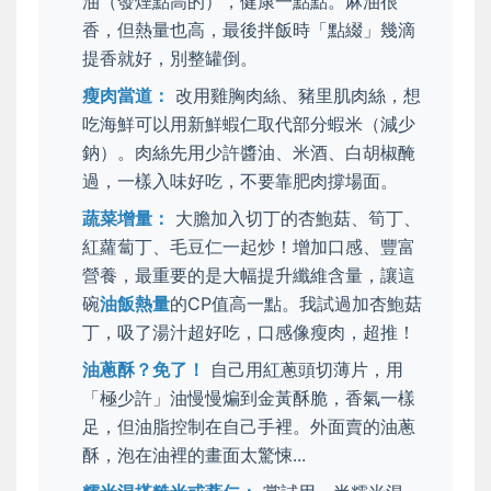
油（發煙點高的），健康一點點。麻油很
香，但熱量也高，最後拌飯時「點綴」幾滴
提香就好，別整罐倒。
瘦肉當道：
改用雞胸肉絲、豬里肌肉絲，想
吃海鮮可以用新鮮蝦仁取代部分蝦米（減少
鈉）。肉絲先用少許醬油、米酒、白胡椒醃
過，一樣入味好吃，不要靠肥肉撐場面。
蔬菜增量：
大膽加入切丁的杏鮑菇、筍丁、
紅蘿蔔丁、毛豆仁一起炒！增加口感、豐富
營養，最重要的是大幅提升纖維含量，讓這
碗
油飯熱量
的CP值高一點。我試過加杏鮑菇
丁，吸了湯汁超好吃，口感像瘦肉，超推！
油蔥酥？免了！
自己用紅蔥頭切薄片，用
「極少許」油慢慢煸到金黃酥脆，香氣一樣
足，但油脂控制在自己手裡。外面賣的油蔥
酥，泡在油裡的畫面太驚悚...