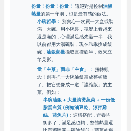
份量！份量！份量！
這絕對是控制
油飯
熱量
的第一守則，也是最有感的做法。
小碗哲學：
別貪心一次買一大盒或裝
滿一大碗。用小碗裝，視覺上看起來
還是滿的，心理滿足感先贏一半！我
以前都用大湯碗裝，現在乖乖換成飯
碗，
油飯熱量
攝取直接砍半，效果立
竿見影。
當「主菜」而非「主食」：
扭轉觀
念！別再把一大碗油飯當成整頓飯
了。把它想像成一道「濃縮版」的主
菜。例如：
半碗油飯 + 大量清燙蔬菜 + 一份低
脂蛋白質 (例如滷豆乾、涼拌雞
絲、蒸魚片)
：這樣搭配，營養均
衡多了，滿足感也夠，整體熱量還
比單獨嗑完一碗油飯低！蔬菜的纖