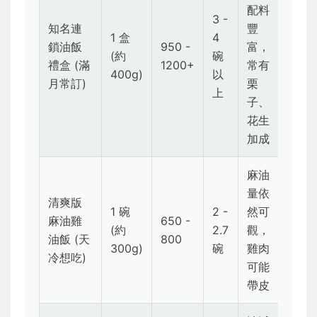
配料
3 -
知名連
豐
1 盒
4
鎖油飯
950 -
富，
(約
碗
禮盒 (滿
1200+
常有
400g)
以
月常訂)
栗
上
子、
花生
加成
麻油
量依
清爽版
1 碗
2 -
然可
麻油雞
650 -
(約
2.7
觀，
油飯 (天
800
300g)
碗
雞肉
冷想吃)
可能
帶皮