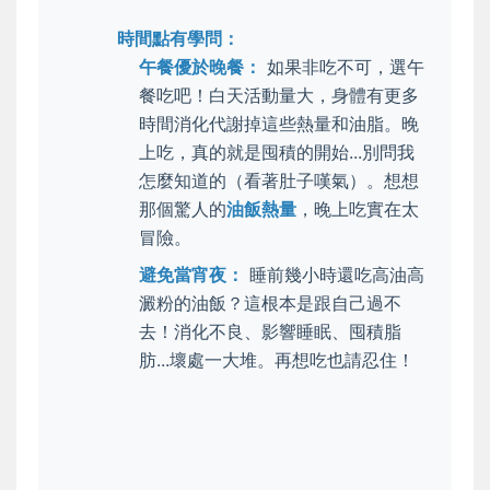
時間點有學問：
午餐優於晚餐：
如果非吃不可，選午
餐吃吧！白天活動量大，身體有更多
時間消化代謝掉這些熱量和油脂。晚
上吃，真的就是囤積的開始...別問我
怎麼知道的（看著肚子嘆氣）。想想
那個驚人的
油飯熱量
，晚上吃實在太
冒險。
避免當宵夜：
睡前幾小時還吃高油高
澱粉的油飯？這根本是跟自己過不
去！消化不良、影響睡眠、囤積脂
肪...壞處一大堆。再想吃也請忍住！