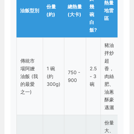
熱量
份量
總熱量
幾
油飯型別
地雷
(約)
(大卡)
碗
區
白
飯?
豬油
拌炒
傳統市
超
場阿嬤
1 碗
2.5
香，
750 -
油飯 (我
(約
- 3
肉絲
900
的最愛
300g)
碗
肥、
之一)
油蔥
酥豪
邁灑
份量
大、