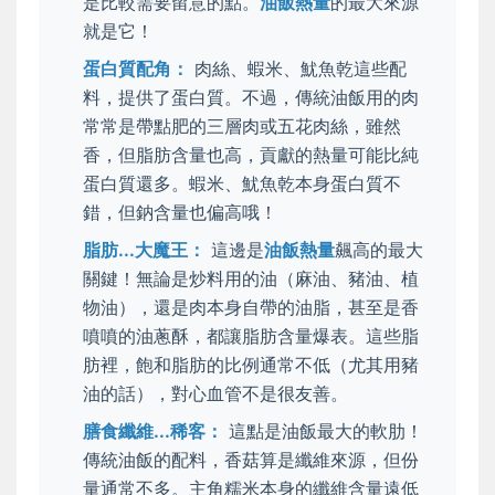
是比較需要留意的點。
油飯熱量
的最大來源
就是它！
蛋白質配角：
肉絲、蝦米、魷魚乾這些配
料，提供了蛋白質。不過，傳統油飯用的肉
常常是帶點肥的三層肉或五花肉絲，雖然
香，但脂肪含量也高，貢獻的熱量可能比純
蛋白質還多。蝦米、魷魚乾本身蛋白質不
錯，但鈉含量也偏高哦！
脂肪...大魔王：
這邊是
油飯熱量
飆高的最大
關鍵！無論是炒料用的油（麻油、豬油、植
物油），還是肉本身自帶的油脂，甚至是香
噴噴的油蔥酥，都讓脂肪含量爆表。這些脂
肪裡，飽和脂肪的比例通常不低（尤其用豬
油的話），對心血管不是很友善。
膳食纖維...稀客：
這點是油飯最大的軟肋！
傳統油飯的配料，香菇算是纖維來源，但份
量通常不多。主角糯米本身的纖維含量遠低