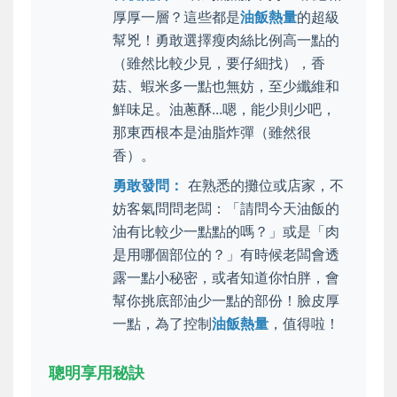
厚厚一層？這些都是
油飯熱量
的超級
幫兇！勇敢選擇瘦肉絲比例高一點的
（雖然比較少見，要仔細找），香
菇、蝦米多一點也無妨，至少纖維和
鮮味足。油蔥酥...嗯，能少則少吧，
那東西根本是油脂炸彈（雖然很
香）。
勇敢發問：
在熟悉的攤位或店家，不
妨客氣問問老闆：「請問今天油飯的
油有比較少一點點的嗎？」或是「肉
是用哪個部位的？」有時候老闆會透
露一點小秘密，或者知道你怕胖，會
幫你挑底部油少一點的部份！臉皮厚
一點，為了控制
油飯熱量
，值得啦！
聰明享用秘訣