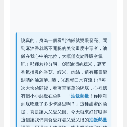
說真的，身為一個看到油飯就雙眼發亮、聞
到麻油香就邁不開腿的美食重度中毒者，油
飯在我心中的地位，大概僅次於呼吸空氣
吧！那種粒粒分明、Q彈油潤的糯米，裹著
香氣撲鼻的香菇、蝦米、肉絲，還有那畫龍
點睛的油蔥酥...嘖，光想就口水直流！但每
次大快朵頤後，看著空蕩蕩的碗底，心裡總
有個小小惡魔在尖叫：「
油飯熱量
！你剛剛
到底吃進了多少卡路里啊？」這種甜蜜的負
擔，真是讓人又愛又恨。今天就來好好聊聊
這個讓我們美食愛好者又愛又恨的
油飯熱量