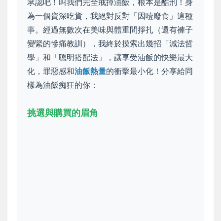
承認吧！叫我們完全戒掉油飯，根本是酷刑！身
為一個資深吃貨，我絕對反對「因噎廢食」這種
事。經過無數次在美味與體重間掙扎（還有褲子
變緊的慘痛教訓），我終於摸索出幾招「減法哲
學」和「聰明搭配法」，讓享受油飯的快樂最大
化，罪惡感和
油飯熱量
的衝擊最小化！分享給同
樣為油飯痴狂的你：
挑選與購買的眉角