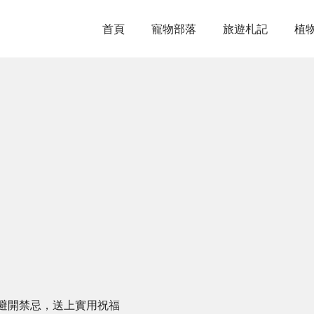
首頁
寵物部落
旅遊札記
植
避開禁忌，送上實用祝福