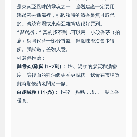
是東南亞風味的靈魂之一！強烈建議一定要用！
綁起來丟進湯裡，那股獨特的清香是無可取代
的。傳統市場或東南亞雜貨店很好買到。
*替代品：*
真的找不到...可以用一小段香茅（拍
扁）勉強代替一部分香氣，但風味層次會少很
多。我試過，差強人意。
可選但推薦：
雞骨架/雞腳 (1-2副)：
增加湯頭的膠質和濃鬱
度，讓後面的雞油飯更香更黏糯。我會在市場買
雞時順便請老闆給一副。
白胡椒粒 (1小匙)：
拍碎一點點，增加一點辛香
暖意。