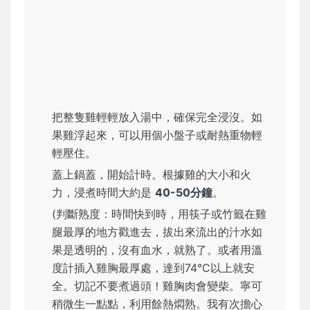
把整隻雞輕輕放入湯中，確保完全浸沒。如
果雞浮起來，可以用個小盤子或耐熱重物輕
輕壓住。
蓋上鍋蓋，開始計時。根據雞的大小和火
力，浸煮時間大約是
40-50分鐘
。
(判斷熟度：時間快到時，用筷子或竹籤在雞
腿最厚的地方戳進去，拔出來流出的汁水如
果是透明的，沒有血水，就熟了。或者用溫
度計插入雞胸最厚處，達到74°C以上就安
全。切記不要煮過頭！雞胸肉會變柴。寧可
稍微生一點點，利用餘熱燜熟。我有次擔心