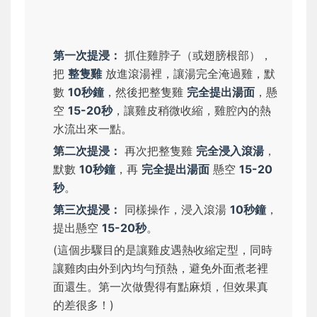
第一次提浸：
抓住雞脖子（或翅膀根部），
把
整隻雞
放進滾湯裡，讓湯完全淹過雞，默
數
10秒鐘
，然後把整隻雞
完全提出湯面
，懸
空
15-20秒
，讓雞皮稍微收縮，雞腔內的熱
水流出來一點。
第二次提浸：
再次把整隻雞
完全浸入滾湯
，
默數
10秒鐘
，再
完全提出湯面
懸空
15-20
秒
。
第三次提浸：
同樣操作，浸入滾湯
10秒鐘
，
提出懸空
15-20秒
。
(這個步驟目的是讓雞皮遇熱收縮定型，同時
讓雞肉由外到內均勻預熱，避免外面煮老裡
面還生。第一次做覺得有點麻煩，但效果真
的差很多！)