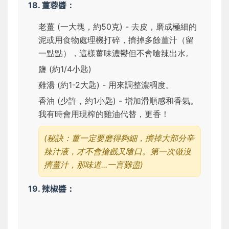
18. 薑蓉醬：
老薑 (一大塊，約50克) - 去皮，磨成極細的
泥或用食物處理機打碎，擠掉多餘薑汁（留
一點點），這樣薑味濃鬱但不會嗆辣出水。
鹽 (約1/4小匙)
雞湯 (約1-2大匙) - 用來調整濃稠度。
香油 (少許，約1小匙) - 增加滑順感和香氣。
我有時會用現榨的雞油代替，更香！
(秘訣：薑一定要磨得夠細，擠掉大部分辛
辣汁液，才不會搶戲又嗆口。第一次做沒
擠薑汁，那味道...一言難盡)
19. 辣椒醬：