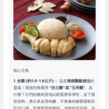
核心主角
1. 全雞 (約1.6-1.8公斤)：
這是
海南雞飯做法
的
靈魂！我強烈推薦用
"仿土雞" 或 "玉米雞"
。為
什麼？它們的雞肉質地比較緊實有彈性，皮下脂
肪也夠，煮出來皮滑肉嫩，不會像肉雞那樣軟趴
趴沒口感。市場現宰的最好，冰鮮的也不錯，冷