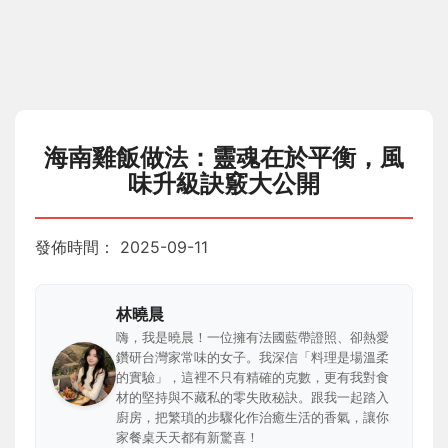
海南雞飯做法：靈魂在於平衡，風
味升級訣竅大公開
發佈時間：
2025-09-11
林曉晨
嗨，我是曉晨！一位擁有法國藍帶證照、卻熱愛
鑽研台灣家常味的女子。我深信「料理是場溫柔
的實驗」，這裡不只有精確的克數，更有我對食
材的堅持與不藏私的零失敗秘訣。跟我一起踏入
廚房，把繁瑣的步驟化作治癒生活的香氣，讓你
家餐桌天天都有新驚喜！