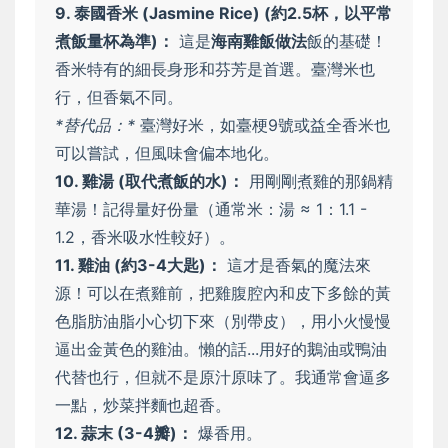
9. 泰國香米 (Jasmine Rice) (約2.5杯，以平常
煮飯量杯為準)：
這是
海南雞飯做法
飯的基礎！
香米特有的細長身形和芬芳是首選。臺灣米也
行，但香氣不同。
*替代品：*
臺灣好米，如臺梗9號或益全香米也
可以嘗試，但風味會偏本地化。
10. 雞湯 (取代煮飯的水)：
用剛剛煮雞的那鍋精
華湯！記得量好份量（通常米：湯 ≈ 1：1.1 -
1.2，香米吸水性較好）。
11. 雞油 (約3-4大匙)：
這才是香氣的魔法來
源！可以在煮雞前，把雞腹腔內和皮下多餘的黃
色脂肪油脂小心切下來（別帶皮），用小火慢慢
逼出金黃色的雞油。懶的話...用好的鵝油或鴨油
代替也行，但就不是原汁原味了。我通常會逼多
一點，炒菜拌麵也超香。
12. 蒜末 (3-4瓣)：
爆香用。