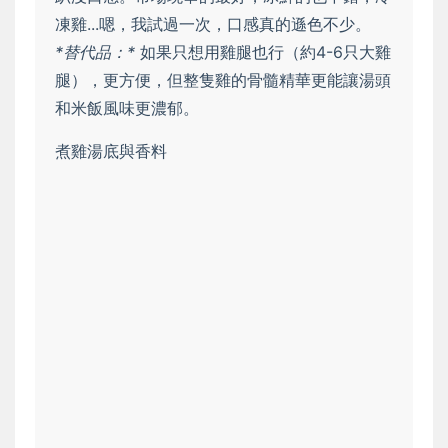
凍雞...嗯，我試過一次，口感真的遜色不少。
*替代品：*
如果只想用雞腿也行（約4-6只大雞
腿），更方便，但整隻雞的骨髓精華更能讓湯頭
和米飯風味更濃郁。
煮雞湯底與香料