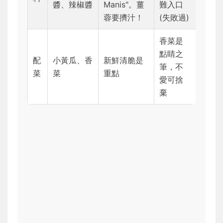
醬、辣椒醬
Manis"。薑
難入口
蓉要擠汁！
(失敗過)
香菜是
點睛之
配
小黃瓜、香
新鮮清脆是
筆，不
菜
菜
重點
愛可捨
棄