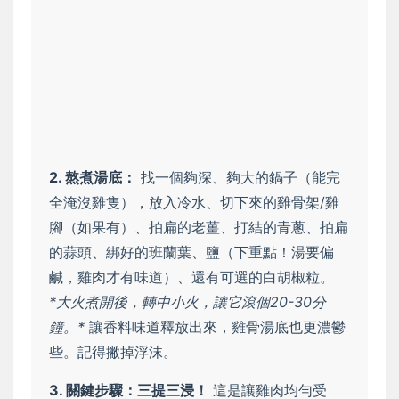
2. 熬煮湯底：
找一個夠深、夠大的鍋子（能完
全淹沒雞隻），放入冷水、切下來的雞骨架/雞
腳（如果有）、拍扁的老薑、打結的青蔥、拍扁
的蒜頭、綁好的班蘭葉、鹽（下重點！湯要偏
鹹，雞肉才有味道）、還有可選的白胡椒粒。
*大火煮開後，轉中小火，讓它滾個20-30分
鐘。*
讓香料味道釋放出來，雞骨湯底也更濃鬱
些。記得撇掉浮沫。
3. 關鍵步驟：三提三浸！
這是讓雞肉均勻受