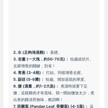
2. 水 (足夠淹過雞)：
基礎。
3. 老薑 (一大塊，約50-70克)：
拍扁或切片。
去腥增香的關鍵，別省！
4. 青蔥 (3-4根)：
打結。同樣增香去腥。
5. 蒜頭 (5-6瓣)：
拍扁。增加湯底的厚度。
6. 鹽 (適量，約1-2大匙)：
煮湯時就要下足
鹽，這樣雞肉才有底味。我一開始鹽放太少，煮
出來的雞淡而無味，教訓啊！
7. 班蘭葉 (Pandan Leaf, 香蘭葉) (4-5葉)：
這