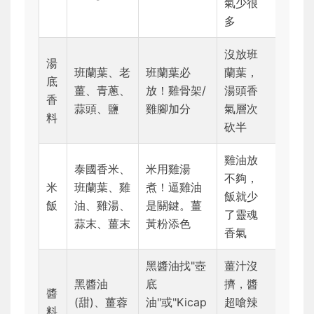
氣少很
多
沒放班
湯
班蘭葉、老
班蘭葉必
蘭葉，
底
薑、青蔥、
放！雞骨架/
湯頭香
香
蒜頭、鹽
雞腳加分
氣層次
料
砍半
雞油放
泰國香米、
米用雞湯
不夠，
米
班蘭葉、雞
煮！逼雞油
飯就少
飯
油、雞湯、
是關鍵。薑
了靈魂
蒜末、薑末
黃粉添色
香氣
黑醬油找"壺
薑汁沒
黑醬油
底
擠，醬
醬
(甜)、薑蓉
油"或"Kicap
超嗆辣
料