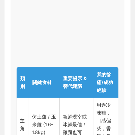
我的慘
類
重要提示 &
關鍵食材
痛/成功
別
替代建議
經驗
用過冷
凍雞，
仿土雞 / 玉
新鮮現宰或
主
口感偏
米雞 (1.6-
冰鮮最佳！
角
柴，香
1.8kg)
雞腿也可