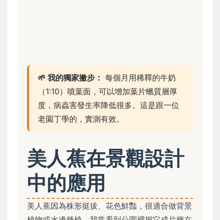
🌱 我的獨家撇步：
每個月用稀釋的牛奶
（1:10）噴葉面，可以增加葉片蠟質層厚
度，病蟲害發生率降低很多。這是跟一位
老園丁學的，實測有效。
美人蕉在景觀設計
中的應用
美人蕉因為株形挺拔、花色鮮豔，很適合做背景
植物或水邊種植。我常看到公園裡把它成片種在