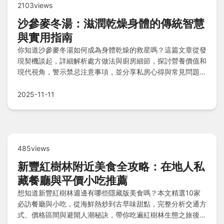
2103views
沙參麥冬湯：滋潤乾燥身體的傳統智慧
與實用指南
你知道沙參麥冬湯如何成為身體乾燥的救星嗎？這篇文章從發
現契機談起，詳細解析處方做法與廚房細節，探討營養價值和
現代視角，警示禁忌注意事項，並分享私房心得與常見問題解
答，讓你全面掌握這款傳統湯品的應用秘訣。
2025-11-11
485views
新豐紅樹林附近美食全攻略：在地人私
藏餐廳與平價小吃推薦
想知道新豐紅樹林週邊有哪些隱藏版美食嗎？本文精選10家
必訪餐廳與小吃，從海鮮熱炒到古早味甜點，完整分析交通方
式、價格區間與避開人潮秘訣，帶你吃遍紅樹林生態之旅後的