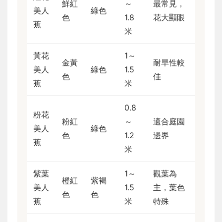
鮮紅
～
最常見，
美人
綠色
色
1.8
花大顯眼
蕉
米
黃花
1～
金黃
耐旱性較
美人
綠色
1.5
色
佳
蕉
米
0.8
粉花
粉紅
～
適合庭園
美人
綠色
色
1.2
邊界
蕉
米
紫葉
1～
觀葉為
橙紅
紫褐
美人
1.5
主，葉色
色
色
蕉
米
特殊