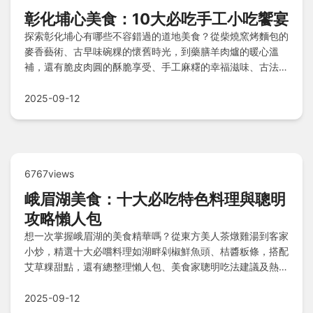
彰化埔心美食：10大必吃手工小吃饗宴
探索彰化埔心有哪些不容錯過的道地美食？從柴燒窯烤麵包的
麥香藝術、古早味碗粿的懷舊時光，到藥膳羊肉爐的暖心溫
補，還有脆皮肉圓的酥脆享受、手工麻糬的幸福滋味、古法蜜
餞的酸甜魔法、蔭油料理的香醇底蘊、粉粿冰的清涼甜點、鹹
酥雞的靈魂炸物，以及傳統糕餅的老手藝甜蜜記憶，帶你深入
2025-09-12
體驗埔心美食的精髓！
6767views
峨眉湖美食：十大必吃特色料理與聰明
攻略懶人包
想一次掌握峨眉湖的美食精華嗎？從東方美人茶燉雞湯到客家
小炒，精選十大必嚐料理如湖畔剁椒鮮魚頭、桔醬粄條，搭配
艾草粿甜點，還有總整理懶人包、美食家聰明吃法建議及熱門
Q&A解答，讓您輕鬆規劃完美味之旅！
2025-09-12