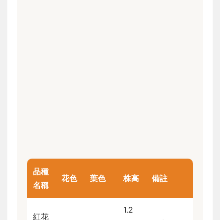
品種
花色
葉色
株高
備註
名稱
1.2
紅花