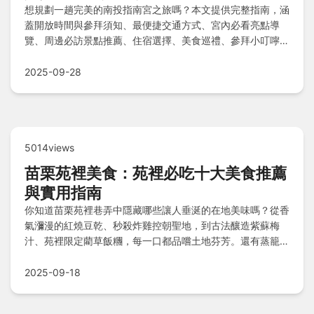
想規劃一趟完美的南投指南宮之旅嗎？本文提供完整指南，涵
蓋開放時間與參拜須知、最便捷交通方式、宮內必看亮點導
覽、周邊必訪景點推薦、住宿選擇、美食巡禮、參拜小叮嚀以
及快速解惑Q&A，助您輕鬆掌握行程細節。
2025-09-28
5014views
苗栗苑裡美食：苑裡必吃十大美食推薦
與實用指南
你知道苗栗苑裡巷弄中隱藏哪些讓人垂涎的在地美味嗎？從香
氣瀰漫的紅燒豆乾、秒殺炸雞控朝聖地，到古法釀造紫蘇梅
汁、苑裡限定藺草飯糰，每一口都品嚐土地芬芳。還有蒸籠米
香碗粿、清爽肉圓、懷舊杏仁豆腐冰等豐富選擇，探索必吃推
薦排行榜與實用指南，開啟你的美食探險！
2025-09-18