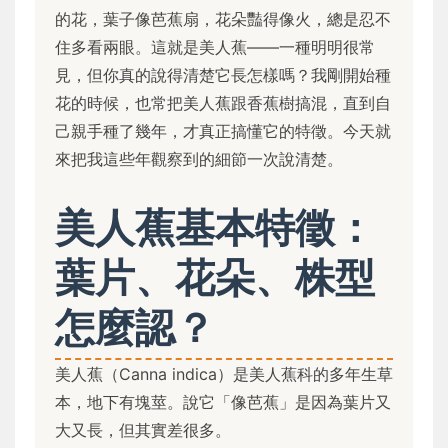
的花，葉子像芭蕉扇，花朵豔得像火，總是忍不
住多看兩眼。這就是美人蕉——一種明明很常
見，但你真的說得清楚它長怎樣嗎？我剛開始種
花的時候，也常把美人蕉跟香蕉樹搞混，直到自
己親手種了幾年，才真正搞懂它的特徵。今天就
來把我這些年觀察到的細節一次說清楚。
美人蕉基本特徵：
葉片、花朵、株型
怎麼認？
美人蕉（Canna indica）是美人蕉科的多年生草
本，地下有塊莖。說它「像芭蕉」是因為葉片又
大又長，但其實差很多。