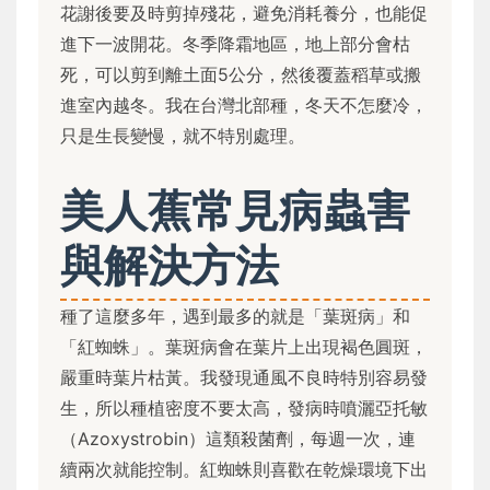
花謝後要及時剪掉殘花，避免消耗養分，也能促
進下一波開花。冬季降霜地區，地上部分會枯
死，可以剪到離土面5公分，然後覆蓋稻草或搬
進室內越冬。我在台灣北部種，冬天不怎麼冷，
只是生長變慢，就不特別處理。
美人蕉常見病蟲害
與解決方法
種了這麼多年，遇到最多的就是「葉斑病」和
「紅蜘蛛」。葉斑病會在葉片上出現褐色圓斑，
嚴重時葉片枯黃。我發現通風不良時特別容易發
生，所以種植密度不要太高，發病時噴灑亞托敏
（Azoxystrobin）這類殺菌劑，每週一次，連
續兩次就能控制。紅蜘蛛則喜歡在乾燥環境下出