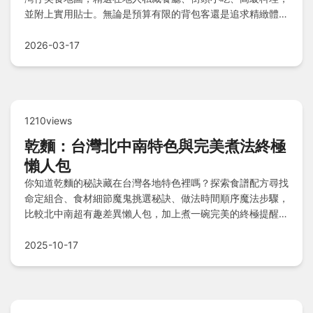
並附上實用貼士。無論是預算有限的背包客還是追求精緻體驗
的食客，都能找到適合的選擇。文中還包含常見問答，幫助您
解決美食之旅的疑慮。
2026-03-17
1210views
乾麵：台灣北中南特色與完美煮法終極
懶人包
你知道乾麵的秘訣藏在台灣各地特色裡嗎？探索食譜配方尋找
命定組合、食材細節魔鬼挑選秘訣、做法時間順序魔法步驟，
比較北中南超有趣差異懶人包，加上煮一碗完美的終極提醒與
Q&A大小事解答，輕鬆掌握乾麵精髓！
2025-10-17