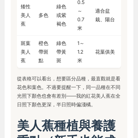
0.5
矮性
綠色
～
適合盆
美人
多色
或紫
0.7
栽、陽台
蕉
褐色
米
斑葉
橙色
綠色
1～
美人
帶斑
帶黃
1.2
花葉俱美
蕉
點
斑
米
從表格可以看出，想要區分品種，最直觀就是看
花色和葉色。不過要提醒一下，同一品種在不同
光照下顏色也會有差別——我的紅花美人蕉在全
日照下顏色更深，半日照時偏淺橘。
美人蕉種植與養護