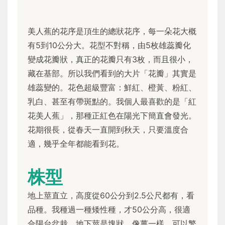
美人蕉的花序是頂生的總狀花序，每一朵花大概
有5到10公分大。花型不對稱，由5枚雄蕊瓣化
變成花瓣狀，真正的花瓣只有3枚，而且很小，
藏在基部。所以我們看到的大片「花瓣」其實是
雄蕊變的。花色超級豐富：鮮紅、橙黃、粉紅、
乳白、甚至有帶斑點的。我個人最喜歡的是「紅
花美人蕉」，那種正紅色在陽光下簡直會發光。
花期很長，從春天一直開到秋天，只要溫度合
適，幾乎全年都能看到花。
株型
地上莖直立，高度從60公分到2.5公尺都有，看
品種。我種過一種矮性種，才50公分高，很適
合陽台盆栽。地下莖是塊狀，像薑一樣，可以繁