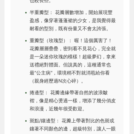
也較長些。
半重瓣型： 花瓣層數增加，開始展現豐
盈感，像穿著蓬蓬裙的少女，是我覺得最
耐看的型別，既有份量又不會太誇張。
重瓣型（玫瑰型）： 喔！這個厲害了！
花瓣層層疊疊，密到看不見花心，完全就
是一朵迷你玫瑰的模樣！超級夢幻，拿來
送禮絕對體面。但說真的，這種通常也
最"公主病"，環境稍不對就消苞給你看
（親身經歷過N次心碎）。
捲邊型： 花瓣邊緣帶著自然的波浪皺
褶，像是精心燙過一樣，增添了幾分俏皮
和浪漫，近幾年很受歡迎。
斑點/鑲邊型： 花瓣上帶著對比的色斑或
鑲著不同顏色的邊，超級特別，讓人一眼