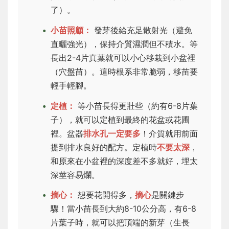
了）。
小苗照顧：
發芽後給充足散射光（避免
直曬強光），保持介質濕潤但不積水。等
長出2-4片真葉就可以小心移栽到小盆裡
（穴盤苗）。這時根系非常脆弱，移苗要
輕手輕腳。
定植：
等小苗長得更壯些（約有6-8片葉
子），就可以定植到最終的花盆或花圃
裡。盆器
排水孔一定要多
！介質就用前面
提到排水良好的配方。定植時
不要太深
，
和原來在小盆裡的深度差不多就好，埋太
深莖容易爛。
摘心：
想要花開得多，
摘心
是關鍵步
驟！當小苗長到大約8-10公分高，有6-8
片葉子時，就可以把頂端的新芽（生長