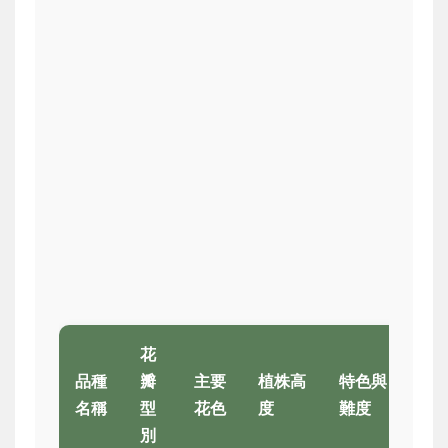
花
品種
瓣
主要
植株高
特色與
推
名稱
型
花色
度
難度
(★)
別