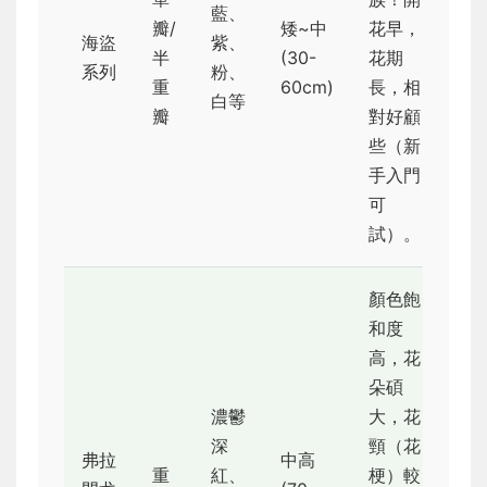
藍、
瓣/
矮~中
花早，
海盜
紫、
半
(30-
花期
★
系列
粉、
重
60cm)
長，相
白等
瓣
對好顧
些（新
手入門
可
試）。
顏色飽
和度
高，花
朵碩
濃鬱
大，花
深
頸（花
弗拉
中高
重
紅、
梗）較