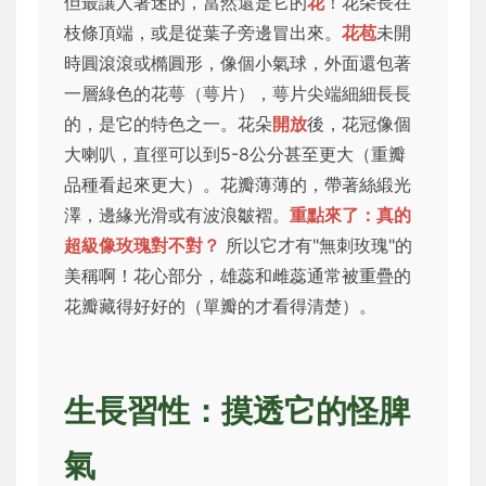
但最讓人著迷的，當然還是它的
花
！花朵長在
枝條頂端，或是從葉子旁邊冒出來。
花苞
未開
時圓滾滾或橢圓形，像個小氣球，外面還包著
一層綠色的花萼（萼片），萼片尖端細細長長
的，是它的特色之一。花朵
開放
後，花冠像個
大喇叭，直徑可以到5-8公分甚至更大（重瓣
品種看起來更大）。花瓣薄薄的，帶著絲緞光
澤，邊緣光滑或有波浪皺褶。
重點來了：真的
超級像玫瑰對不對？
所以它才有"無刺玫瑰"的
美稱啊！花心部分，雄蕊和雌蕊通常被重疊的
花瓣藏得好好的（單瓣的才看得清楚）。
生長習性：摸透它的怪脾
氣