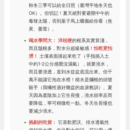
秋冬三季可以給全日照（臺灣平地冬天也
OK）。但切記！夏天絕對要避開中午的
毒辣太陽，否則葉子馬上曬傷給你看（焦
黃、萎蔫）。
喝水學問大：
洋桔梗
的根系其實算淺，
而且鬚根多，對水分超級敏感！
怕乾更怕
澇！
土壤表面摸起來乾了（手指插入土
中約1-2公分感覺沒濕氣），就要澆水，
而且要澆透，直到水從盆底流出來。但千
萬不能讓它泡在水裡！積水是爛根的頭號
殺手（我犧牲過好幾盆的血淚教訓）。夏
天因為遮陰加上它生長慢，澆水頻率反而
要降低，寧可稍微乾一點。冬天生長慢也
要減少澆水。
挑剔的吃貨：
它喜歡肥沃、排水透氣性