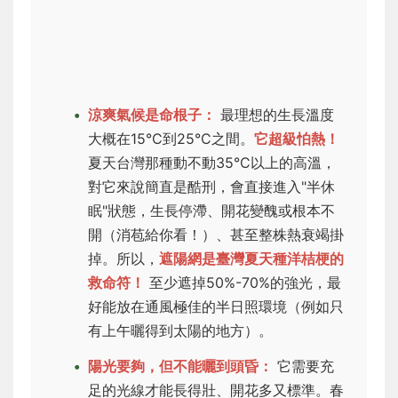
涼爽氣候是命根子：
最理想的生長溫度
大概在15°C到25°C之間。
它超級怕熱！
夏天台灣那種動不動35°C以上的高溫，
對它來說簡直是酷刑，會直接進入"半休
眠"狀態，生長停滯、開花變醜或根本不
開（消苞給你看！）、甚至整株熱衰竭掛
掉。所以，
遮陽網是臺灣夏天種洋桔梗的
救命符！
至少遮掉50%-70%的強光，最
好能放在通風極佳的半日照環境（例如只
有上午曬得到太陽的地方）。
陽光要夠，但不能曬到頭昏：
它需要充
足的光線才能長得壯、開花多又標準。春