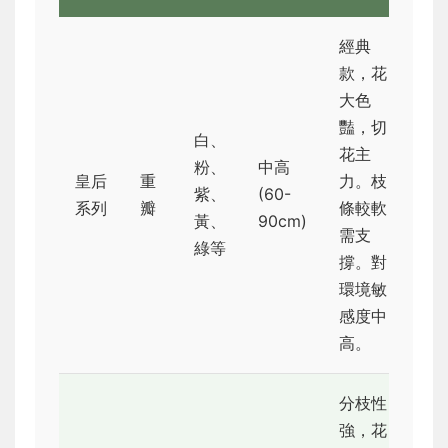
經典
款，花
大色
豔，切
白、
花主
粉、
中高
皇后
重
力。枝
紫、
(60-
★
系列
瓣
條較軟
黃、
90cm)
需支
綠等
撐。對
環境敏
感度中
高。
分枝性
強，花