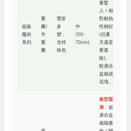
量驚
人！相
重
豐富
對耐熱
超級
瓣/
多
中
性稍好
魔術
半
變，
(50-
(但夏
★
系列
重
含特
70cm)
天還是
瓣
殊色
要遮
陰)。
較適合
盆栽或
花壇。
株型緊
湊
，超
適合盆
栽陽臺
單
族！開