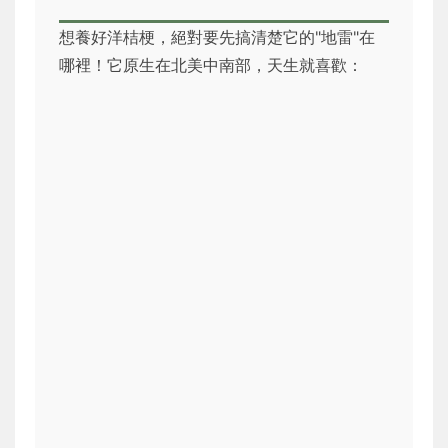
想養好洋桔梗，絕對要先搞清楚它的"地雷"在
哪裡！它原生在北美中南部，天生就喜歡：