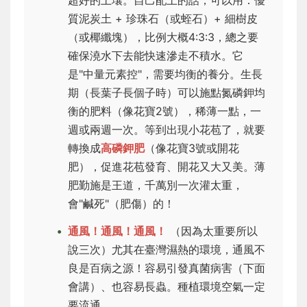
超好的土壤。自己配土的話，可以用：優
質泥炭土 + 珍珠石（或蛭石）+ 細樹皮
（或椰纖塊），比例大概4:3:3，總之要
確保澆水下去能快速滲走不積水。它
是"中量元素控"，需要均衡的養分。生長
期（長葉子長個子時）可以施點氮磷鉀均
衡的肥料（像花寶2號），稀薄一點，一
週或兩週一次。等到出現小花苞了，就要
轉換成
高磷鉀肥
（像花寶3號或開花
肥），促進花苞發育、開花又大又美。薄
肥勤施是王道，千萬別一次灌太重，
會"鹹死"（肥傷）的！
通風！通風！通風！
（因為太重要所以
說三次）尤其在臺灣濕熱的環境，通風不
良是百病之源！容易引發真菌病害（下面
會講）、也容易長蟲。種植環境空氣一定
要流通。