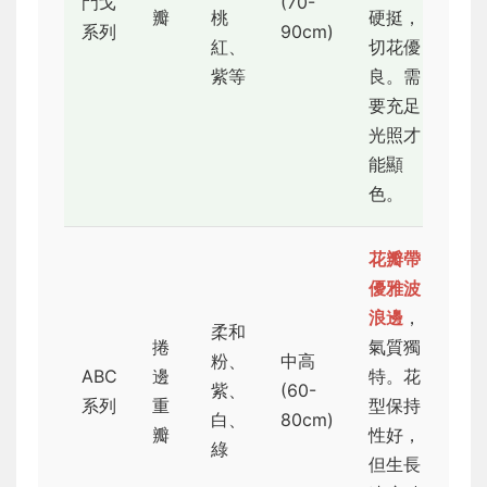
門戈
(70-
★
瓣
桃
硬挺，
系列
90cm)
紅、
切花優
紫等
良。需
要充足
光照才
能顯
色。
花瓣帶
優雅波
浪邊
，
柔和
捲
氣質獨
粉、
中高
ABC
邊
特。花
紫、
(60-
★
系列
重
型保持
白、
80cm)
瓣
性好，
綠
但生長