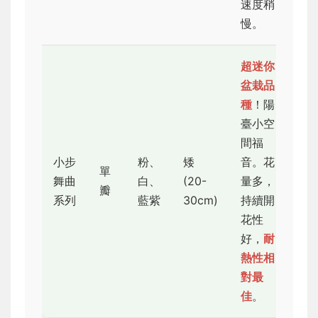
速度稍
慢。
超迷你
盆栽品
種
！陽
臺小空
間福
小步
粉、
矮
音。花
單
舞曲
白、
(20-
量多，
★
瓣
系列
藍紫
30cm)
持續開
花性
好，
耐
熱性相
對最
佳
。