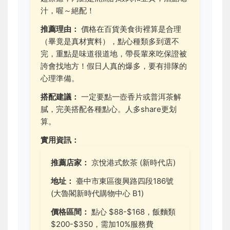
汁，喔～絕配！
推薦理由：
價格在百貨美食街裡算是合理
（畢竟是真材實料），點心種類多到選不
完，重點是味道很道地，帶長輩來吃保證被
誇會找地方！假日人真的爆多，要有排隊的
心理準備。
搭配建議：
一定要點一壺香片或普洱茶解
膩，完美搭配各種點心。人多share更划
算。
實用資訊：
推薦店家：
京悅港式飲茶 (新時代店)
地址：
臺中市東區復興路四段186號
(大魯閣新時代購物中心 B1)
價格區間：
點心 $88-$168，飯麵類
$200-$350，需加10%服務費