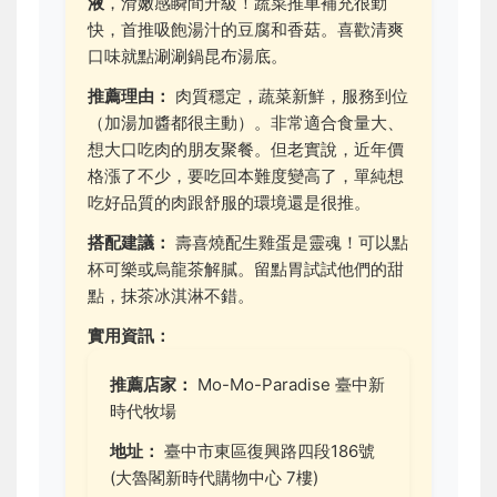
液
，滑嫩感瞬間升級！蔬菜推車補充很勤
快，首推吸飽湯汁的豆腐和香菇。喜歡清爽
口味就點涮涮鍋昆布湯底。
推薦理由：
肉質穩定，蔬菜新鮮，服務到位
（加湯加醬都很主動）。非常適合食量大、
想大口吃肉的朋友聚餐。但老實說，近年價
格漲了不少，要吃回本難度變高了，單純想
吃好品質的肉跟舒服的環境還是很推。
搭配建議：
壽喜燒配生雞蛋是靈魂！可以點
杯可樂或烏龍茶解膩。留點胃試試他們的甜
點，抹茶冰淇淋不錯。
實用資訊：
推薦店家：
Mo-Mo-Paradise 臺中新
時代牧場
地址：
臺中市東區復興路四段186號
(大魯閣新時代購物中心 7樓)