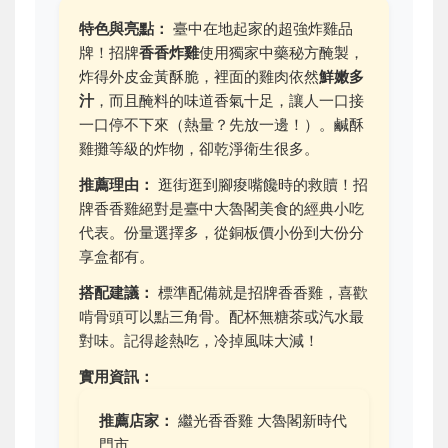
特色與亮點：
臺中在地起家的超強炸雞品
牌！招牌
香香炸雞
使用獨家中藥秘方醃製，
炸得外皮金黃酥脆，裡面的雞肉依然
鮮嫩多
汁
，而且醃料的味道香氣十足，讓人一口接
一口停不下來（熱量？先放一邊！）。鹹酥
雞攤等級的炸物，卻乾淨衛生很多。
推薦理由：
逛街逛到腳痠嘴饞時的救贖！招
牌香香雞絕對是臺中大魯閣美食的經典小吃
代表。份量選擇多，從銅板價小份到大份分
享盒都有。
搭配建議：
標準配備就是招牌香香雞，喜歡
啃骨頭可以點三角骨。配杯無糖茶或汽水最
對味。記得趁熱吃，冷掉風味大減！
實用資訊：
推薦店家：
繼光香香雞 大魯閣新時代
門市