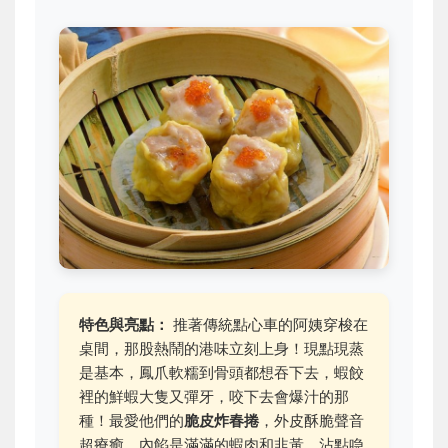
特色與亮點：
推著傳統點心車的阿姨穿梭在
桌間，那股熱鬧的港味立刻上身！現點現蒸
是基本，鳳爪軟糯到骨頭都想吞下去，蝦餃
裡的鮮蝦大隻又彈牙，咬下去會爆汁的那
種！最愛他們的
脆皮炸春捲
，外皮酥脆聲音
超療癒，內餡是滿滿的蝦肉和韭黃，沾點喼