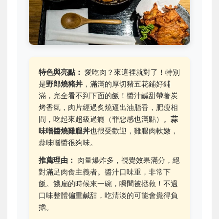
特色與亮點：
愛吃肉？來這裡就對了！特別
是
野郎燒豬丼
，滿滿的厚切豬五花鋪好鋪
滿，完全看不到下面的飯！醬汁鹹甜帶著炭
烤香氣，肉片經過炙燒逼出油脂香，肥瘦相
間，吃起來超級過癮（罪惡感也滿點）。
蒜
味噌醬燒雞腿丼
也很受歡迎，雞腿肉軟嫩，
蒜味噌醬很夠味。
推薦理由：
肉量爆炸多，視覺效果滿分，絕
對滿足肉食主義者。醬汁口味重，非常下
飯。餓扁的時候來一碗，瞬間被拯救！不過
口味整體偏重鹹甜，吃清淡的可能會覺得負
擔。