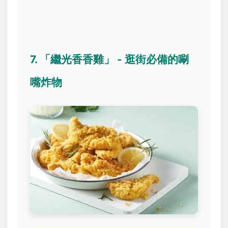
7. 「繼光香香雞」 - 逛街必備的唰
嘴炸物