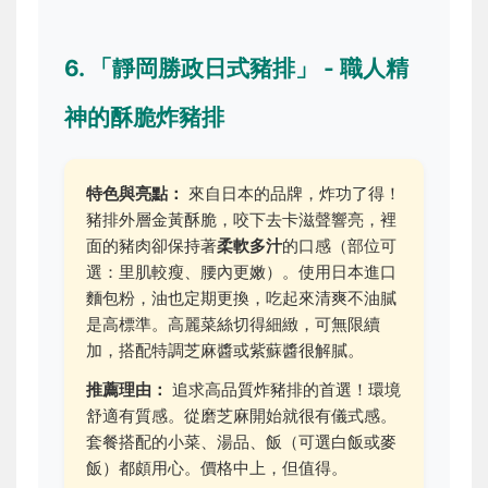
6. 「靜岡勝政日式豬排」 - 職人精
神的酥脆炸豬排
特色與亮點：
來自日本的品牌，炸功了得！
豬排外層金黃酥脆，咬下去卡滋聲響亮，裡
面的豬肉卻保持著
柔軟多汁
的口感（部位可
選：里肌較瘦、腰內更嫩）。使用日本進口
麵包粉，油也定期更換，吃起來清爽不油膩
是高標準。高麗菜絲切得細緻，可無限續
加，搭配特調芝麻醬或紫蘇醬很解膩。
推薦理由：
追求高品質炸豬排的首選！環境
舒適有質感。從磨芝麻開始就很有儀式感。
套餐搭配的小菜、湯品、飯（可選白飯或麥
飯）都頗用心。價格中上，但值得。