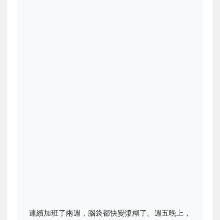
連續加班了兩週，腦袋都快變漿糊了。週五晚上，