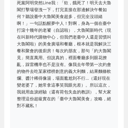
死黨阿明突然Line我：「欸，餓死了！明天去大魯
閣打擊場發洩一下，打完直接在那邊解決午餐如
何？聽說臺中大魯閣美食超多，但完全沒頭緒
啊！」一句話點醒夢中人！對啊，身為一個在臺中
打滾十幾年的老饕（自認啦），大魯閣新時代（現
在叫新時代購物中心，但我們老臺中人還是習慣叫
大魯閣啦）的美食廣場和餐廳，根本就是我解決三
餐和聚會的後廚房！每次約朋友，那句「約大魯閣
見」簡直萬用。但說真的，裡面餐廳多到眼花撩
亂，踩雷機率也不是沒有。像我去年帶第一次約會
的物件去吃某家標榜創意的義大利麵，結果麵條軟
爛、醬汁稀得像湯，場面尷尬到不行…（還好現在
變老婆了，她常拿這事笑我眼光差）。所以這次，
我就用血淚經驗（還有荷包失血的教訓），幫大家
整理這份超級實在的「臺中大魯閣美食」攻略，絕
對不藏私！