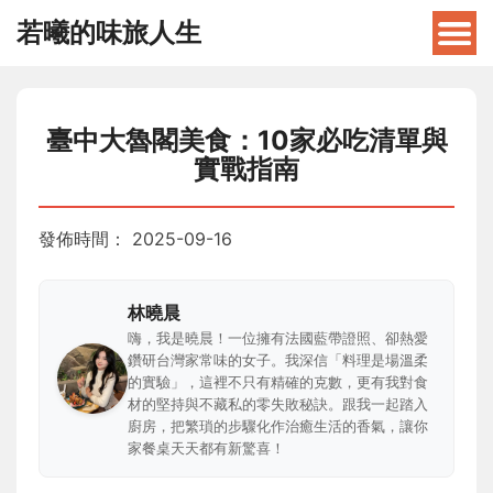
若曦的味旅人生
臺中大魯閣美食：10家必吃清單與
實戰指南
發佈時間：
2025-09-16
林曉晨
嗨，我是曉晨！一位擁有法國藍帶證照、卻熱愛
鑽研台灣家常味的女子。我深信「料理是場溫柔
的實驗」，這裡不只有精確的克數，更有我對食
材的堅持與不藏私的零失敗秘訣。跟我一起踏入
廚房，把繁瑣的步驟化作治癒生活的香氣，讓你
家餐桌天天都有新驚喜！