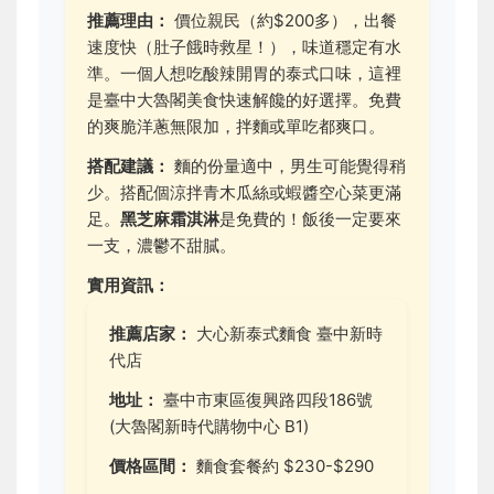
推薦理由：
價位親民（約$200多），出餐
速度快（肚子餓時救星！），味道穩定有水
準。一個人想吃酸辣開胃的泰式口味，這裡
是臺中大魯閣美食快速解饞的好選擇。免費
的爽脆洋蔥無限加，拌麵或單吃都爽口。
搭配建議：
麵的份量適中，男生可能覺得稍
少。搭配個涼拌青木瓜絲或蝦醬空心菜更滿
足。
黑芝麻霜淇淋
是免費的！飯後一定要來
一支，濃鬱不甜膩。
實用資訊：
推薦店家：
大心新泰式麵食 臺中新時
代店
地址：
臺中市東區復興路四段186號
(大魯閣新時代購物中心 B1)
價格區間：
麵食套餐約 $230-$290