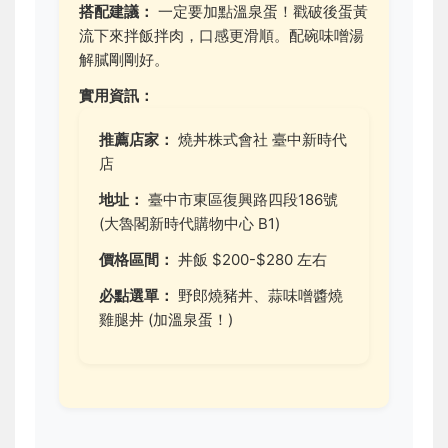
搭配建議：
一定要加點溫泉蛋！戳破後蛋黃
流下來拌飯拌肉，口感更滑順。配碗味噌湯
解膩剛剛好。
實用資訊：
推薦店家：
燒丼株式會社 臺中新時代
店
地址：
臺中市東區復興路四段186號
(大魯閣新時代購物中心 B1)
價格區間：
丼飯 $200-$280 左右
必點選單：
野郎燒豬丼、蒜味噌醬燒
雞腿丼 (加溫泉蛋！)