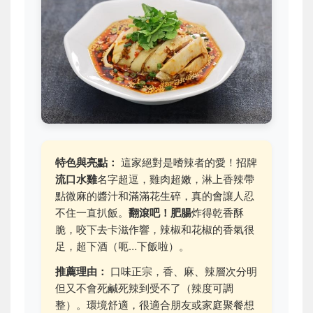
特色與亮點：
這家絕對是嗜辣者的愛！招牌
流口水雞
名字超逗，雞肉超嫩，淋上香辣帶
點微麻的醬汁和滿滿花生碎，真的會讓人忍
不住一直扒飯。
翻滾吧！肥腸
炸得乾香酥
脆，咬下去卡滋作響，辣椒和花椒的香氣很
足，超下酒（呃…下飯啦）。
推薦理由：
口味正宗，香、麻、辣層次分明
但又不會死鹹死辣到受不了（辣度可調
整）。環境舒適，很適合朋友或家庭聚餐想