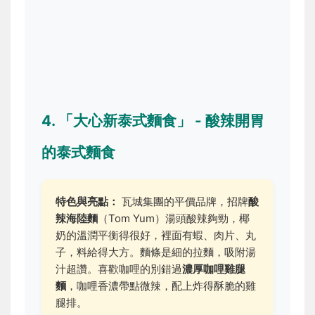
4. 「大心新泰式麵食」 - 酸辣開胃
的泰式麵食
特色與亮點：
瓦城集團的平價品牌，招牌
酸
辣海陸麵
（Tom Yum）湯頭酸辣夠勁，椰
奶的溫潤平衡得很好，裡面有蝦、肉片、丸
子，料給得大方。麵條是細的拉麵，吸附湯
汁超讚。喜歡咖哩的別錯過
濃厚咖哩雞腿
麵
，咖哩香濃帶點微辣，配上炸得酥脆的雞
腿排。