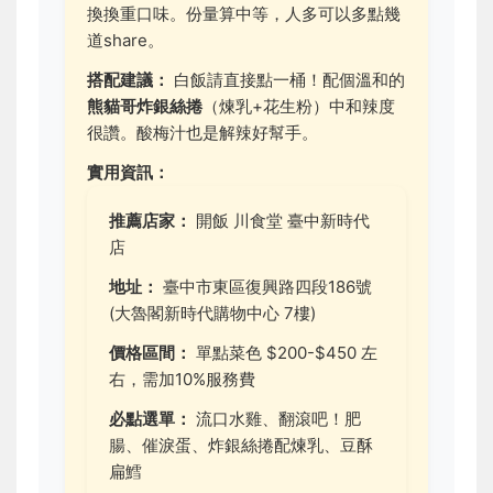
換換重口味。份量算中等，人多可以多點幾
道share。
搭配建議：
白飯請直接點一桶！配個溫和的
熊貓哥炸銀絲捲
（煉乳+花生粉）中和辣度
很讚。酸梅汁也是解辣好幫手。
實用資訊：
推薦店家：
開飯 川食堂 臺中新時代
店
地址：
臺中市東區復興路四段186號
(大魯閣新時代購物中心 7樓)
價格區間：
單點菜色 $200-$450 左
右，需加10%服務費
必點選單：
流口水雞、翻滾吧！肥
腸、催淚蛋、炸銀絲捲配煉乳、豆酥
扁鱈