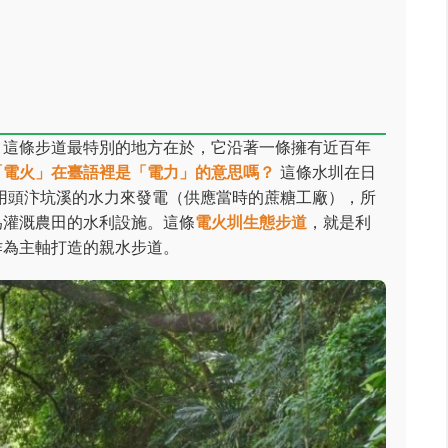
！這條步道最特別的地方在於，它沿著一條擁有近百年
「電火」在臺語裡是「電力」的意思嗎？
這條水圳在日
利用頭汴坑溪的水力來發電（供應當時的蔗糖工廠），所
為灌溉農田的水利設施。這條
電火圳生態步道
，就是利
作為主軸打造的親水步道。