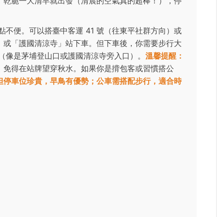
，乾脆一大清早就出發（清晨的空氣真的超棒！），停
不便。可以搭臺中客運 41 號（往東平社群方向）或
院」或「護國清涼寺」站下車。但下車後，你需要步行大
入口（像是茅埔登山口或護國清涼寺旁入口）。
溫馨提醒：
，免得在站牌望穿秋水。如果你是揹包客或習慣搭公
但停車位珍貴，早鳥有優勢；公車需搭配步行，適合時