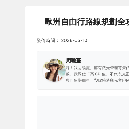
歐洲自由行路線規劃全
發佈時間：
2026-05-10
周曉蔓
嗨！我是曉蔓。擁有觀光管理背景
致。我深信「高 CP 值」不代表
與門票變簡單，帶你繞過觀光客陷