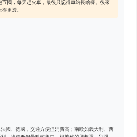
跑五國，每天趕火車，最後只記得車站長啥樣。後來
玩得更透。
像法國、德國，交通方便但消費高；南歐如義大利、西
牙利，物價低但景點較集中。根據你的興趣選，別跟