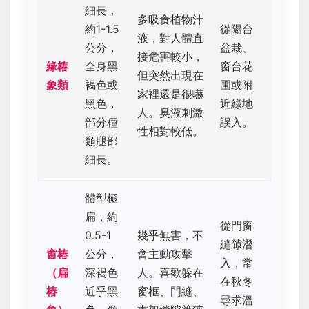
細長，
多吸食植物汁
約1-1.5
從陽台
液，對人體直
公分，
盆栽、
接危害較小，
緣椿
全身黑
窗台花
但突然出現在
象類
褐色或
圃或附
家裡還是很嚇
黑色，
近綠地
人。臭液刺激
部分種
誤入。
性相對較低。
類腿部
細長。
體型極
扁，約
從門窗
0.5-1
幾乎無害，不
縫隙潛
窗椿
公分，
會主動攻擊
入，常
（扁
深褐色
人。喜歡躲在
在秋冬
椿
近乎黑
窗框、門縫、
尋求溫