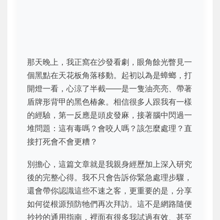
那天晚上，我正窩在沙發看劇，眼角餘光瞥見一
個黑點在天花板角落移動。起初以為是蟑螂，打
開燈一看，心涼了半截——是一隻油亮亮、帶著
盾牌形背甲的黑色椿象。相信很多人跟我有一樣
的經驗，第一反應是頭皮發麻，接著腦中閃過一
堆問題：這有毒嗎？會咬人嗎？該怎麼處理？直
接打死會不會更糟？
別擔心，這篇文章就是我親身經歷加上深入研究
後的完整心得。我不只會告訴你緊急處理步驟，
還會帶你認識這些不速之客，更重要的是，分享
如何從根源預防牠們再次拜訪。這不是網路隨便
抄抄的通用指南，裡面有很多我試過有效、甚至