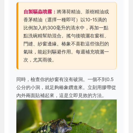
自製驅蟲噴霧：
將薄荷精油、茶樹精油或
香茅精油（選擇一種即可）以10-15滴的
比例加入約300毫升的清水中，再加一點
點洗碗精幫助混合。搖勻後噴灑在窗框、
門縫、紗窗邊緣。椿象不喜歡這些強烈的
氣味，能起到驅避作用。每週補充噴灑一
次，尤其雨後。
同時，檢查你的紗窗有沒有破洞。一個不到0.5
公分的小洞，就足夠椿象鑽進來。立刻用膠帶從
內外兩面貼補起來，這是立即見效的方法。