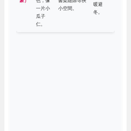
象）
色，像
書架縫隙等狹
暖避
一片小
小空間。
冬。
瓜子
仁。