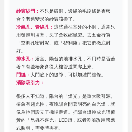
紗窗紗門：
不只是破洞，邊緣的毛刷條是否密
合？老舊變形的紗窗該換了。
冷氣孔、管線孔：
這些通往室外的小洞，通常只
用發泡劑填塞，久了會收縮龜裂。去五金行買
「空調孔密封泥」或「矽利康」把它們徹底封
好。
排水孔：
浴室、陽台的地排水孔，不用時是否蓋
著？有些椿象會從大樓管道間爬上來。
門縫：
大門底下的縫隙，可以加裝門縫條。
消除吸引力：
很多人不知道，陽台的「燈光」是重大吸引源。
椿象有趨光性，夜晚陽台開著明亮的白光燈，就
像為牠們設立了機場跑道。把陽台燈換成光譜偏
黃的「昆蟲不喜光」LED燈，或者乾脆改用感應
式照明，需要時再亮。