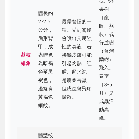
從戶外
果樹
體長約
（龍
2-2.5
最需警惕的一
眼、荔
公分，
種。受到驚擾
枝）或
盾形背
會噴出具腐蝕
行道樹
甲，成
性的臭液，若
（台灣
荔枝
蟲體色
接觸皮膚可能
欒樹）
椿象
為暗褐
引起灼熱、紅
飛入。
色至黑
腫、起水泡。
春季
褐色，
是農業害蟲，
（3-5
邊緣有
但成蟲會飛翔
月）是
黃褐色
擴散。
成蟲活
細紋。
動高
峰。
體型較