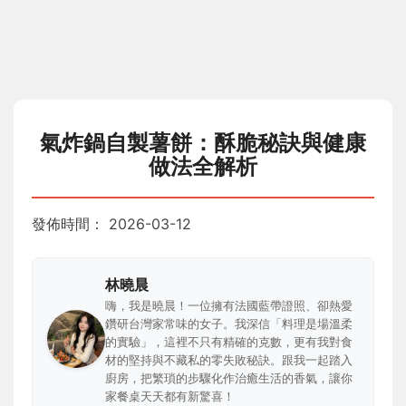
氣炸鍋自製薯餅：酥脆秘訣與健康
做法全解析
發佈時間：
2026-03-12
林曉晨
嗨，我是曉晨！一位擁有法國藍帶證照、卻熱愛
鑽研台灣家常味的女子。我深信「料理是場溫柔
的實驗」，這裡不只有精確的克數，更有我對食
材的堅持與不藏私的零失敗秘訣。跟我一起踏入
廚房，把繁瑣的步驟化作治癒生活的香氣，讓你
家餐桌天天都有新驚喜！