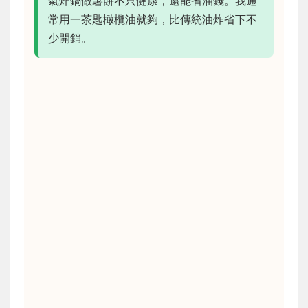
氣炸鍋做薯餅不只健康，還能省油錢。我通
常用一茶匙橄欖油就夠，比傳統油炸省下不
少開銷。