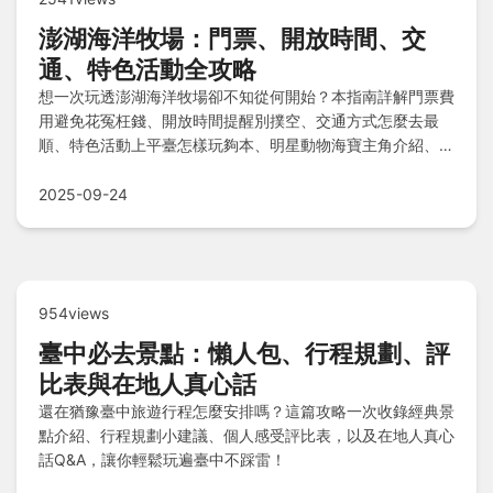
澎湖海洋牧場：門票、開放時間、交
通、特色活動全攻略
想一次玩透澎湖海洋牧場卻不知從何開始？本指南詳解門票費
用避免花冤枉錢、開放時間提醒別撲空、交通方式怎麼去最
順、特色活動上平臺怎樣玩夠本、明星動物海寶主角介紹、附
近美食餵肚子再戰推薦、酒店住宿澎澄飯店等選擇，還有
Q&A解答暈船疑慮、親子長輩適宜及學習知識，讓你輕鬆規
2025-09-24
劃完美行程！
954views
臺中必去景點：懶人包、行程規劃、評
比表與在地人真心話
還在猶豫臺中旅遊行程怎麼安排嗎？這篇攻略一次收錄經典景
點介紹、行程規劃小建議、個人感受評比表，以及在地人真心
話Q&A，讓你輕鬆玩遍臺中不踩雷！