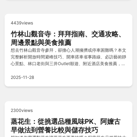
4439views
竹林山觀音寺：拜拜指南、交通攻略、
周邊景點與美食推薦
想去竹林山觀音寺參拜，卻擔心人潮擁擠或停車困難嗎？本文
完整解析開放時間避峰技巧、開車搭車省事路線、必訪藝術靜
心景點、林口老街與三井Outlet順遊、附近酒店美食推薦，還
有平安麵注意事項，輕鬆規劃虔誠又充實的林口之旅。
2025-11-28
2300views
蒸花生：從挑選品種風味PK、阿嬤古
早做法到營養比較與儲存技巧