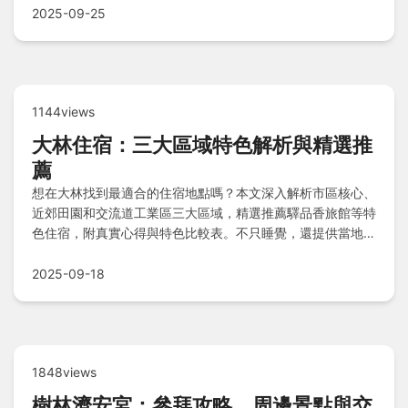
2025-09-25
1144views
大林住宿：三大區域特色解析與精選推
薦
想在大林找到最適合的住宿地點嗎？本文深入解析市區核心、
近郊田園和交流道工業區三大區域，精選推薦驛品香旅館等特
色住宿，附真實心得與特色比較表。不只睡覺，還提供當地體
驗活動與實用預訂技巧，常見問題一次解答，助你輕鬆規劃完
美旅程！
2025-09-18
1848views
樹林濟安宮：參拜攻略、周邊景點與交