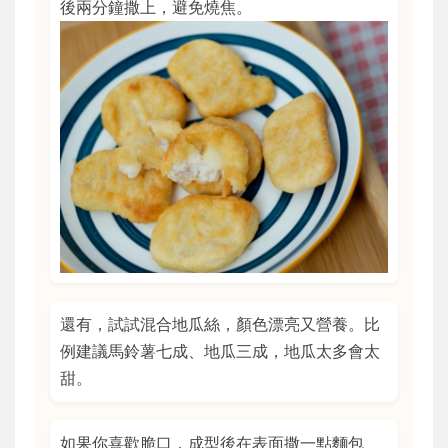
後兩分鐘撒上，避免燒焦。
還有，試試混合地瓜絲，顏色漂亮又營養。比
例建議馬鈴薯七成、地瓜三成，地瓜太多會太
甜。
如果你喜歡脆口，成型後在表面撒一點麵包