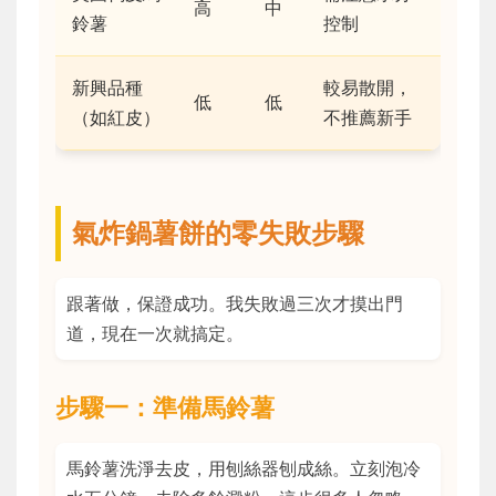
高
中
鈴薯
控制
新興品種
較易散開，
低
低
（如紅皮）
不推薦新手
氣炸鍋薯餅的零失敗步驟
跟著做，保證成功。我失敗過三次才摸出門
道，現在一次就搞定。
步驟一：準備馬鈴薯
馬鈴薯洗淨去皮，用刨絲器刨成絲。立刻泡冷