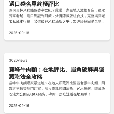
選口袋名單終極評比
為何員林米糕能飄香半世紀？嚴選十家在地人激推名店，從永
芳亭老舖、廟口鄭記到阿嬤ㄟ灶腳隱藏版組合技，完整揭露老
饕私藏排行榜！帶你破解米糕油飯之爭，加碼終極回購名單與
保存復熱技巧，吃貨實戰全攻略一次掌握！
2025-09-18
3020views
霧峰牛肉麵：在地評比、眉角破解與隱
藏吃法全攻略
霧峰牛肉麵哪家最道地？在地人私藏評比涵蓋老張牛肉麵、阿
娥古早味等熱門店家，深入靈魂拷問眉角、迷思破解、隱藏版
吃法大公開及Q&A解惑，帶你一次吃透透在地精華！
2025-09-16