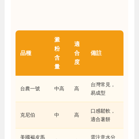
澱
適
粉
品種
合
備註
含
度
量
台灣常見，
台農一號
中高
高
易成型
口感鬆軟，
克尼伯
中
高
適合薯餅
美國褐皮馬
需注意水分