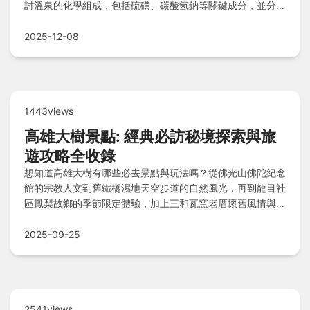
討溫泉的化學組成，包括硫磺、碳酸氫鈉等關鍵成分，並分析
其醫療價值與注意事項。同時提供實用建議，幫助你根據成分
選擇適合的溫泉，避免潛在風險，最大化放鬆與治療效果。
2025-12-08
1443views
高雄大樹景點: 經典必訪秘境探索與旅
遊攻略全收錄
想知道高雄大樹有哪些必去景點與玩法嗎？從佛光山佛陀紀念
館的宗教人文到舊鐵橋濕地天空步道的自然風光，再到龍目社
區鳳梨故鄉的季節限定體驗，加上三和瓦窯老厝懷舊風情與義
大世界親子樂園，這份指南涵蓋景點推薦、一日遊行程、美食
伴手禮清單及行前貼士，讓您輕鬆規劃深度之旅！
2025-09-25
2541views