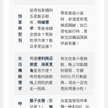
從揹包客棧到
帶長輩或小孩
預
五星飯店都
時，舒適度和電
算
有，
明確需
梯是關鍵；自己
與
求
：青旅省錢
揹包旅行時，青
型
交朋友？商旅
旅交誼廳認識旅
別
乾淨方便？飯
伴超有趣！
店享受設施？
生
周邊
便利商店
有次住進小巷旅
活
密度
、
深夜覓
館，晚上10點餓
機
食
是否方便？
到發昏，方圓
能
有些巷內旅館
500公尺只剩超
需
晚上找吃的要
商... 現在一定先
求
走一段路。
查好周邊小吃！
親子友善
（嬰
自駕遊發現停車
特
兒床？）、
無
費一晚$300，比