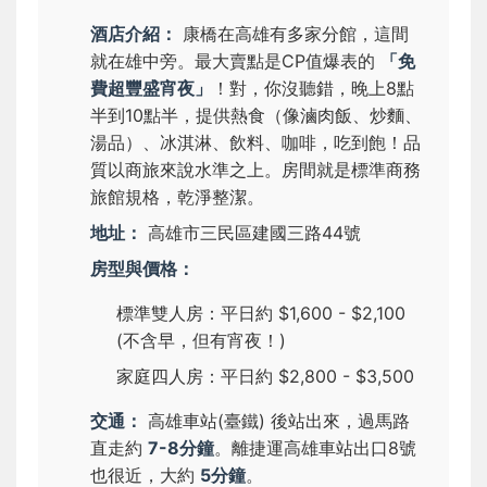
酒店介紹：
康橋在高雄有多家分館，這間
就在雄中旁。最大賣點是CP值爆表的
「免
費超豐盛宵夜」
！對，你沒聽錯，晚上8點
半到10點半，提供熱食（像滷肉飯、炒麵、
湯品）、冰淇淋、飲料、咖啡，吃到飽！品
質以商旅來說水準之上。房間就是標準商務
旅館規格，乾淨整潔。
地址：
高雄市三民區建國三路44號
房型與價格：
標準雙人房：平日約 $1,600 - $2,100
(不含早，但有宵夜！)
家庭四人房：平日約 $2,800 - $3,500
交通：
高雄車站(臺鐵) 後站出來，過馬路
直走約
7-8分鐘
。離捷運高雄車站出口8號
也很近，大約
5分鐘
。