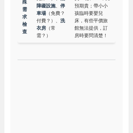
殊
障礙設施
、
停
預期貴；帶小小
需
車場
（免費？
孩臨時要嬰兒
求
付費？）、
洗
床，有些平價旅
檢
衣房
（常
館無法提供，訂
查
需？）
房時要問清楚！