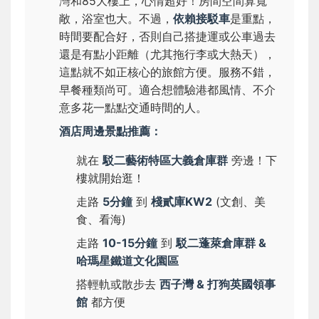
灣和85大樓上，心情超好！房間空間算寬
敞，浴室也大。不過，
依賴接駁車
是重點，
時間要配合好，否則自己搭捷運或公車過去
還是有點小距離（尤其拖行李或大熱天），
這點就不如正核心的旅館方便。服務不錯，
早餐種類尚可。適合想體驗港都風情、不介
意多花一點點交通時間的人。
酒店周邊景點推薦：
就在
駁二藝術特區大義倉庫群
旁邊！下
樓就開始逛！
走路
5分鐘
到
棧貳庫KW2
(文創、美
食、看海)
走路
10-15分鐘
到
駁二蓬萊倉庫群 &
哈瑪星鐵道文化園區
搭輕軌或散步去
西子灣 & 打狗英國領事
館
都方便