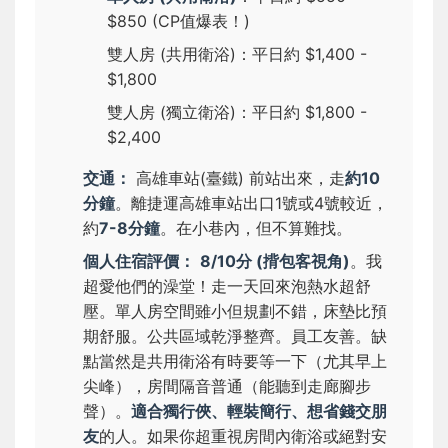
$850 (CP值爆表！)
雙人房 (共用衛浴)：平日約 $1,400 -
$1,800
雙人房 (獨立衛浴)：平日約 $1,800 -
$2,400
交通：
高雄車站(臺鐵) 前站出來，走
約10
分鐘
。離捷運高雄車站出口1號或4號較近，
約
7-8分鐘
。在小巷內，但不算難找。
個人住宿評價：
8/10分 (揹包客視角)
。我
超愛他們的澡堂！走一天回來泡熱水超舒
壓。單人房空間雖小但規劃不錯，床墊比預
期舒服。公共區域乾淨整齊。員工友善。缺
點當然是共用衛浴有時要等一下（尤其早上
尖峰），房間隔音普通（能聽到走廊腳步
聲）。
適合獨行俠、輕裝簡行、想省錢交朋
友
的人。如果你超重視房間內衛浴或絕對安