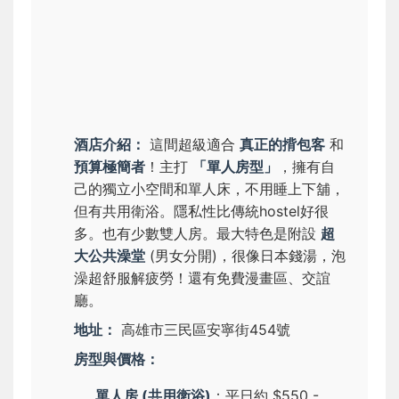
酒店介紹：
這間超級適合
真正的揹包客
和
預算極簡者
！主打
「單人房型」
，擁有自
己的獨立小空間和單人床，不用睡上下舖，
但有共用衛浴。隱私性比傳統hostel好很
多。也有少數雙人房。最大特色是附設
超
大公共澡堂
(男女分開)，很像日本錢湯，泡
澡超舒服解疲勞！還有免費漫畫區、交誼
廳。
地址：
高雄市三民區安寧街454號
房型與價格：
單人房 (共用衛浴)
：平日約 $550 -