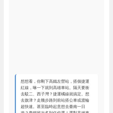
想想看，你剛下高鐵左營站，搭個捷運
紅線，咻一下就到高雄車站。隔天要衝
去駁二、西子灣？捷運橘線就搞定。想
去旗津？走幾步路到前站搭公車或渡輪
超快速。甚至臨時起意想去臺南一日
遊？臺鐵班次多到任你選！選對高雄車