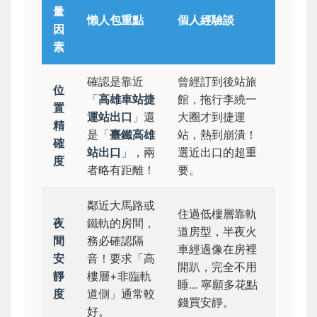
量
懶人包重點
個人經驗談
因
素
確認是靠近
曾經訂到後站旅
位
「
高雄車站捷
館，拖行李繞一
置
運站出口
」還
大圈才到捷運
精
是「
臺鐵高雄
站，熱到崩潰！
確
站出口
」，兩
選近出口的超重
度
者略有距離！
要。
鄰近大馬路或
住過低樓層靠軌
夜
鐵軌的房間，
道房型，半夜火
間
務必確認隔
車經過像在房裡
安
音！要求「高
開趴，完全不用
靜
樓層+非臨軌
睡... 寧願多花點
度
道側」通常較
錢買安靜。
好。