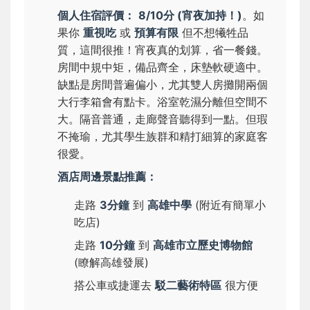
個人住宿評價：
8/10分 (宵夜加持！)
。如
果你
重視吃
或
預算有限
但不想犧牲品
質，這間很推！宵夜真的划算，省一餐錢。
房間中規中矩，備品齊全，床墊軟硬適中。
缺點是房間普遍偏小，尤其雙人房攤開兩個
大行李箱會有點卡。浴室乾濕分離但空間不
大。隔音普通，走廊聲音聽得到一點。但瑕
不掩瑜，尤其學生族群和精打細算的家庭客
很愛。
酒店周邊景點推薦：
走路
3分鐘
到
高雄中學
(附近有簡單小
吃店)
走路
10分鐘
到
高雄市立歷史博物館
(瞭解高雄發展)
搭公車或捷運去
駁二藝術特區
很方便