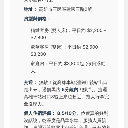
地址：
高雄市三民區建國三路2號
房型與價格：
精緻客房 (雙人床)：平日約 $2,200 -
$2,800
豪華客房 (雙床)：平日約 $2,500 -
$3,200
家庭房：平日約 $3,800起 (假日浮動
大)
交通：
無敵！從高雄車站(臺鐵) 後站出口
走出來，過個馬路
5分鐘內
絕對到。捷運
高雄車站出口8號上來也超近。拖大行李完
全沒壓力。
個人住宿評價：
8.5/10分
。位置真的好到
沒話說，乾淨度是晶華水準，服務人員親
切。房間不算非常大但設計合理，該有的都