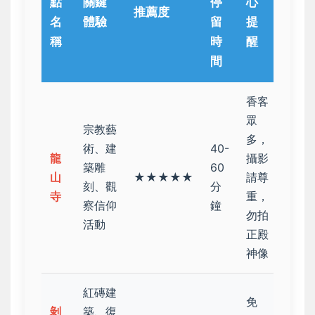
點
關鍵
停
心
推薦度
名
體驗
留
提
稱
時
醒
間
香客
眾
宗教藝
多，
術、建
40-
龍
攝影
築雕
60
山
★★★★★
請尊
刻、觀
分
寺
重，
察信仰
鐘
勿拍
活動
正殿
神像
紅磚建
免
剝
築、復