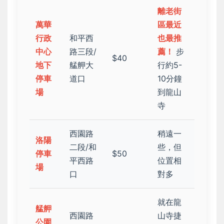
離老街
萬華
區最近
行政
和平西
也最推
中心
路三段/
薦！
步
$40
地下
艋舺大
行約5-
停車
道口
10分鐘
場
到龍山
寺
西園路
稍遠一
洛陽
二段/和
些，但
停車
$50
平西路
位置相
場
口
對多
就在龍
艋舺
西園路
山寺捷
公園