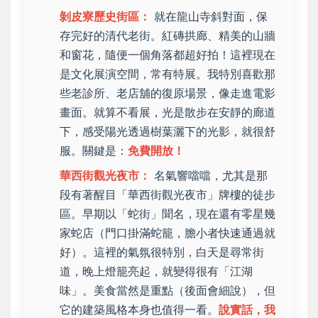
剝皮寮歷史街區：
就在龍山寺斜對面，保
存完好的清代老街。紅磚拱廊、精美的山牆
和窗花，隨便一個角落都超好拍！這裡現在
是文化展演空間，常有特展。我特別喜歡那
些老診所、老店舖的復原場景，像走進電影
畫面。就算不看展，光是散步在安靜的廊道
下，感受陽光透過樹葉灑下的光影，就很舒
服。關鍵是：
免費開放！
華西街觀光夜市：
名氣響噹噹，尤其是那
段有著醒目「華西街觀光夜市」牌樓的徒步
區。早期以「蛇街」聞名，現在還有零星幾
家蛇店（門口掛滿蛇籠，膽小者快速通過就
好）。這裡的氣氛很特別，白天是尋常街
道，晚上燈籠亮起，就變得很有「江湖
味」。美食當然是重點（後面會細說），但
它的建築風格本身也值得一看。
說實話，我