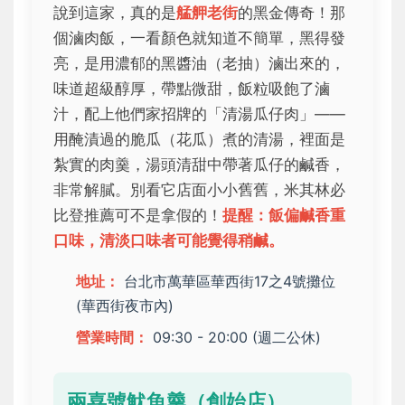
說到這家，真的是
艋舺老街
的黑金傳奇！那
個滷肉飯，一看顏色就知道不簡單，黑得發
亮，是用濃郁的黑醬油（老抽）滷出來的，
味道超級醇厚，帶點微甜，飯粒吸飽了滷
汁，配上他們家招牌的「清湯瓜仔肉」——
用醃漬過的脆瓜（花瓜）煮的清湯，裡面是
紮實的肉羹，湯頭清甜中帶著瓜仔的鹹香，
非常解膩。別看它店面小小舊舊，米其林必
比登推薦可不是拿假的！
提醒：飯偏鹹香重
口味，清淡口味者可能覺得稍鹹。
地址：
台北市萬華區華西街17之4號攤位
(華西街夜市內)
營業時間：
09:30 - 20:00 (週二公休)
兩喜號魷魚羹（創始店）