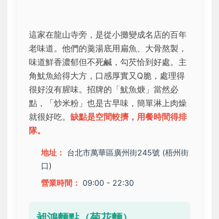
這家在龍山寺旁，是從小攤變成名店的百年
老味道。他們的羹湯底用扁魚、大骨熬製，
味道鮮香濃郁但不死鹹，勾芡恰到好處。主
角魷魚給得大方，口感厚實又Q脆，處理得
很好沒有腥味。招牌的「魷魚焿」當然必
點，「炒米粉」也是古早味，簡單淋上肉燥
就很好吃。
缺點是空間較擠，用餐時間得排
隊。
地址：
台北市萬華區廣州街245號 (梧州街
口)
營業時間：
09:00 - 22:30
昶鴻麵點（菊花麵）