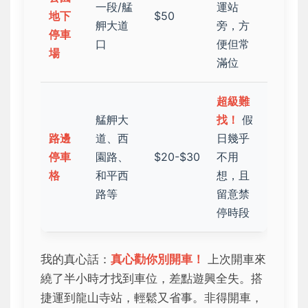
一段/艋
運站
地下
$50
舺大道
旁，方
停車
口
便但常
場
滿位
超級難
艋舺大
找！
假
路邊
道、西
日幾乎
停車
園路、
$20-$30
不用
格
和平西
想，且
路等
留意禁
停時段
我的真心話：
真心勸你別開車！
上次開車來
繞了半小時才找到車位，差點遊興全失。搭
捷運到龍山寺站，輕鬆又省事。非得開車，