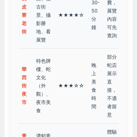
30-
費，
皮
古街
50
展覽
寮
景、攝
★★★★☆
分
內容
老
影勝
鐘
可先
街
地、看
查詢
展覽
部分
特色牌
晚
蛇店
華
樓、蛇
上
展示
西
文化
美
直
街
（外
★★★☆☆
食
接，
夜
觀）、
時
不適
市
夜市美
間
者留
食
意
體驗
青
濃郁青