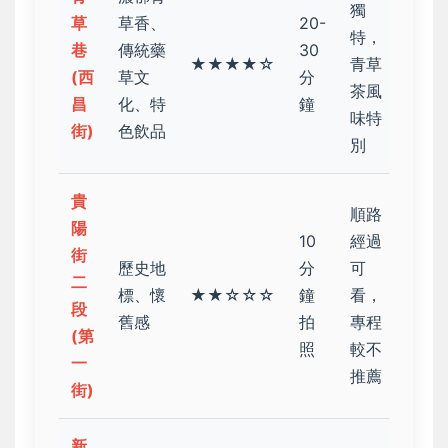
獨
草
草香、
20-
特，
巷
傳統藥
30
★★★★☆
青草
(西
草文
分
茶風
昌
化、特
鐘
味特
街)
色飲品
別
貴
順路
陽
10
經過
街
歷史地
分
可
二
標、懷
★★☆☆☆
鐘
看，
段
舊感
拍
專程
(第
照
較不
一
推薦
街)
新