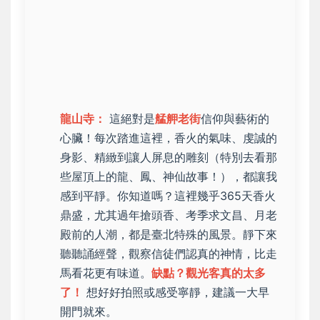
龍山寺：
這絕對是
艋舺老街
信仰與藝術的
心臟！每次踏進這裡，香火的氣味、虔誠的
身影、精緻到讓人屏息的雕刻（特別去看那
些屋頂上的龍、鳳、神仙故事！），都讓我
感到平靜。你知道嗎？這裡幾乎365天香火
鼎盛，尤其過年搶頭香、考季求文昌、月老
殿前的人潮，都是臺北特殊的風景。靜下來
聽聽誦經聲，觀察信徒們認真的神情，比走
馬看花更有味道。
缺點？觀光客真的太多
了！
想好好拍照或感受寧靜，建議一大早
開門就來。