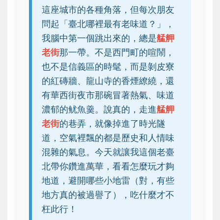
這座城市的各種角落，但每次朋友
問起「臺北哪裡最有老味道？」，
我腦中第一個跳出來的，總是
艋舺
老街
那一帶。不是西門町的喧鬧，
也不是信義區的時髦，而是剝皮寮
的紅磚牆、龍山寺的香煙繚繞，還
有華西街夜市那碗冒著熱氣、味道
濃郁的鱿魚羹。說真的，走進
艋舺
老街
的巷弄，就像掉進了時光隧
道，空氣裡飄的都是歷史和人情味
混雜的氣息。今天就讓我這個老臺
北帶你鑽進萬華，看看怎麼玩才夠
地道，避開哪些小地雷（對，有些
地方真的被過譽了），吃什麼才不
枉此行！