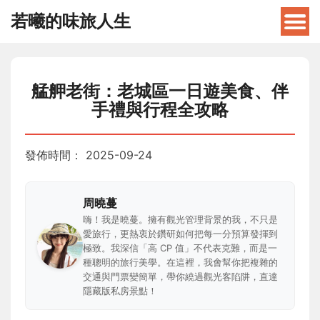
若曦的味旅人生
艋舺老街：老城區一日遊美食、伴
手禮與行程全攻略
發佈時間：
2025-09-24
周曉蔓
嗨！我是曉蔓。擁有觀光管理背景的我，不只是
愛旅行，更熱衷於鑽研如何把每一分預算發揮到
極致。我深信「高 CP 值」不代表克難，而是一
種聰明的旅行美學。在這裡，我會幫你把複雜的
交通與門票變簡單，帶你繞過觀光客陷阱，直達
隱藏版私房景點！