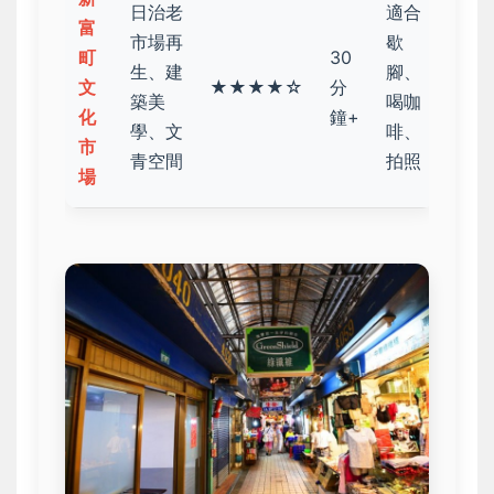
日治老
適合
富
市場再
歇
町
30
生、建
腳、
文
★★★★☆
分
築美
喝咖
化
鐘+
學、文
啡、
市
青空間
拍照
場