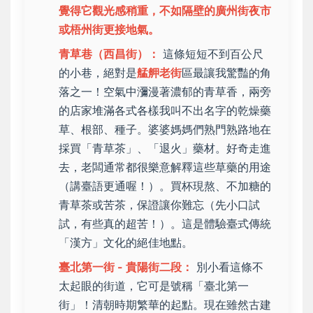
覺得它觀光感稍重，不如隔壁的廣州街夜市
或梧州街更接地氣。
青草巷（西昌街）：
這條短短不到百公尺
的小巷，絕對是
艋舺老街
區最讓我驚豔的角
落之一！空氣中瀰漫著濃郁的青草香，兩旁
的店家堆滿各式各樣我叫不出名字的乾燥藥
草、根部、種子。婆婆媽媽們熟門熟路地在
採買「青草茶」、「退火」藥材。好奇走進
去，老闆通常都很樂意解釋這些草藥的用途
（講臺語更通喔！）。買杯現熬、不加糖的
青草茶或苦茶，保證讓你難忘（先小口試
試，有些真的超苦！）。這是體驗臺式傳統
「漢方」文化的絕佳地點。
臺北第一街 - 貴陽街二段：
別小看這條不
太起眼的街道，它可是號稱「臺北第一
街」！清朝時期繁華的起點。現在雖然古建