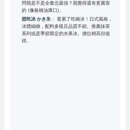
問我是不是全臺北最強？我覺得還有更厲害
的 (像板橋油庫口)。
想吃冰 かき氷
： 逛累了吃碗冰！日式風格，
冰體細緻，配料多樣且品質不錯。推薦抹茶
系列或是季節限定的水果冰。價位稍高但值
得。