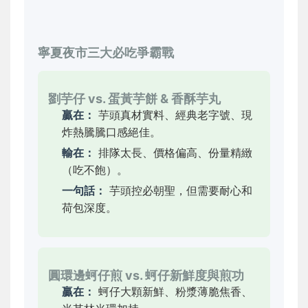
寧夏夜市三大必吃爭霸戰
劉芋仔 vs. 蛋黃芋餅 & 香酥芋丸
贏在：
芋頭真材實料、經典老字號、現
炸熱騰騰口感絕佳。
輸在：
排隊太長、價格偏高、份量精緻
（吃不飽）。
一句話：
芋頭控必朝聖，但需要耐心和
荷包深度。
圓環邊蚵仔煎 vs. 蚵仔新鮮度與煎功
贏在：
蚵仔大顆新鮮、粉漿薄脆焦香、