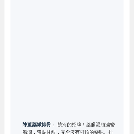
陳董藥燉排骨
： 饒河的招牌！藥膳湯頭濃鬱
溫潤，帶點甘甜，完全沒有可怕的藥味。排