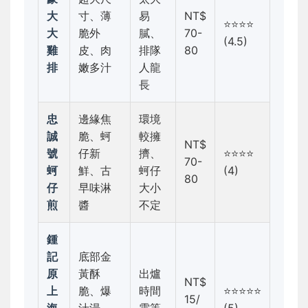
大
寸、薄
易
NT$
⭐⭐⭐⭐
大
脆外
膩、
70-
(4.5)
雞
皮、肉
排隊
80
排
嫩多汁
人龍
長
忠
邊緣焦
環境
誠
脆、蚵
較擁
NT$
號
仔新
擠、
⭐⭐⭐⭐
70-
蚵
鮮、古
蚵仔
(4)
80
仔
早味淋
大小
煎
醬
不定
鍾
記
底部金
原
黃酥
出爐
NT$
上
脆、爆
時間
⭐⭐⭐⭐⭐
15/