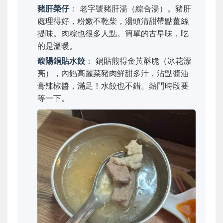
豬肝榮仔
： 老字號豬肝湯（綜合湯）。豬肝
處理得好，粉嫩不乾柴，湯頭清甜帶點薑絲
提味。肉粽也很多人點。簡單的古早味，吃
的是溫暖。
馥陽鍋貼水餃
： 鍋貼煎得金黃酥脆（冰花漂
亮），內餡高麗菜豬肉鮮甜多汁，沾點醬油
膏辣椒醬，滿足！水餃也不錯。熱門時段要
等一下。