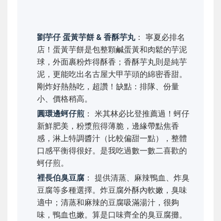
劉芋仔 蛋黃芋餅 & 香酥芋丸
： 寧夏必排名
店！蛋黃芋餅是包整顆鹹蛋黃和肉鬆的芋泥
球，外面裹粉炸得酥香；香酥芋丸則是純芋
泥，更能吃出名古屋大甲芋頭的綿密香甜。
剛炸好熱熱吃，超讚！缺點：排隊、份量
小、價格稍高。
圓環邊蚵仔煎
： 米其林必比登推薦過！蚵仔
新鮮肥美，粉漿煎得薄脆，邊緣帶點焦香
感，淋上特調醬汁（比較偏甜一點），整體
口感平衡得很好。是我吃過數一數二喜歡的
蚵仔煎。
裡長伯臭豆腐
： 提供清蒸、麻辣鴨血、炸臭
豆腐等多種選擇。炸豆腐外酥內軟嫩，臭味
適中；清蒸和麻辣的豆腐吸滿湯汁，很夠
味，鴨血也嫩。算是口味齊全的臭豆腐攤。