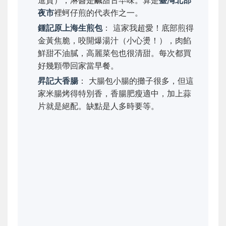
進貨），淋醬是鹹甜古早味。算是
臺灣北部
夜市
裡蚵仔煎的代表作之一。
鍾記原上海生煎包
： 這家我超愛！底部煎得
金黃焦脆，咬開爆湯汁（小心燙！），肉餡
鮮甜不油膩，高麗菜包也很清甜。每次都買
好幾顆帶回家當早餐。
昇記大香腸
： 大腸包小腸的攤子很多，但這
家米腸烤得特別香，香腸肥瘦適中，加上蒜
片就是絕配。缺點是人多時要等。