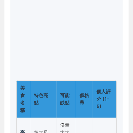
美
個人評
食
特色亮
可能
價格
分 (1-
名
點
缺點
帶
5)
稱
份量
豪
超大尺
太大