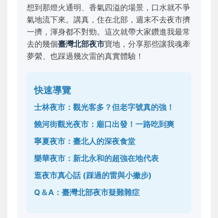
想到那燈火通明、香氣四溢的場景，口水就不爭
氣地流下來。講真，住在北部，週末不去夜市擠
一擠，渾身都不對勁。這次就帶大家鑽進我最常
去的幾個
臺灣北部夜市
寶地，分享那些讓我魂牽
夢縈、也踩過幾次雷的真實體驗！
快速導覽
士林夜市：觀光客多？但老字號真的強！
饒河街觀光夜市：廟口出發！一路吃到爽
寧夏夜市：臺北人的深夜食堂
樂華夜市：新北永和的超強在地代表
逛夜市真心話 (踩過的雷與小撇步)
Q＆A：臺灣北部夜市疑難雜症