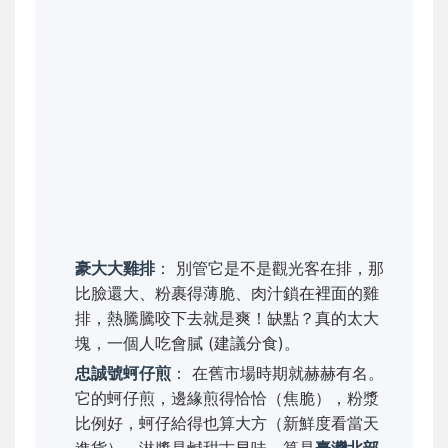
豪大大雞排
： 別管它是不是觀光客在排，那
比臉還大、粉裹得薄脆、肉汁鎖在裡面的雞
排，熱騰騰咬下去就是爽！缺點？真的太大
塊，一個人吃會膩 (建議分食)。
忠誠號蚵仔煎
： 在舊市場時期就赫赫有名。
它的蚵仔煎，邊緣煎得恰恰（焦脆），粉漿
比例好，蚵仔給得也算大方（新鮮度看當天