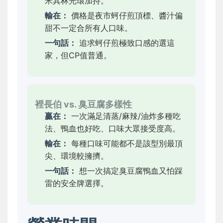
米其林光環加持。
輸在：
價格是夜市蚵仔煎頂標、醬汁偏
甜不一定合所有人口味。
一句話：
追求蚵仔煎極致口感的選這
家，但CP值普通。
裡長伯 vs. 臭豆腐多樣性
贏在：
一次滿足清蒸/麻辣/油炸多種吃
法、鴨血也好吃、口味大眾接受度高。
輸在：
每種口味可能都不是該型別最頂
尖、環境較擁擠。
一句話：
想一次搞定臭豆腐鴨血又怕踩
雷的安全牌選擇。