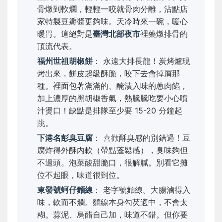
骨燉到軟爛，輕輕一咬就骨肉分離，沾點店
家特製豆瓣醬更夠味。天冷時來一碗，暖心
暖胃。這絕對是
臺灣北部夜市
裡藥燉排骨的
頂流代表。
福州世祖胡椒餅
： 永遠大排長龍！炭烤爐現
烤出來，餅皮超級酥脆，咬下去會掉屑那
種。裡面包著滿滿的、醃漬入味的蔥肉餡，
加上濃厚的黑胡椒香氣，熱騰騰吃要小心噴
汁燙口！缺點是排隊至少要 15-20 分鐘起
跳。
下港名彭臭豆腐
： 喜歡酥臭感的別錯過！豆
腐炸得外酥內軟（帶點蓬鬆感），臭味夠但
不過頭。泡菜酸甜脆口，很解膩。別看它攤
位不起眼，味道很到位。
東發號蚵仔麵線
： 老字號麵線。大腸滷得入
味，軟而不爛。麵線本身勾芡適中，不會太
糊。蒜泥、烏醋自己加，味道不錯。但你要