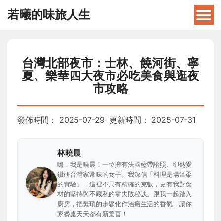
若曦的味旅人生
台灣北部夜市：士林、饒河街、寧
夏、樂華四大夜市必吃美食與逛夜
市攻略
發佈時間：
2025-07-29
更新時間：
2025-07-31
林曉晨
嗨，我是曉晨！一位擁有法國藍帶證照、卻熱愛
鑽研台灣家常味的女子。我深信「料理是場溫柔
的實驗」，這裡不只有精確的克數，更有我對食
材的堅持與不藏私的零失敗秘訣。跟我一起踏入
廚房，把繁瑣的步驟化作治癒生活的香氣，讓你
家餐桌天天都有新驚喜！