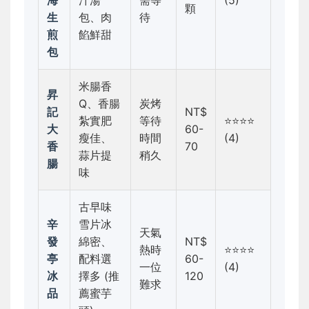
海
汁湯
需等
(5)
顆
生
包、肉
待
煎
餡鮮甜
包
米腸香
昇
Q、香腸
炭烤
記
NT$
紮實肥
等待
⭐⭐⭐⭐
大
60-
瘦佳、
時間
(4)
香
70
蒜片提
稍久
腸
味
古早味
辛
雪片冰
天氣
發
綿密、
NT$
熱時
⭐⭐⭐⭐
亭
配料選
60-
一位
(4)
冰
擇多 (推
120
難求
品
薦蜜芋