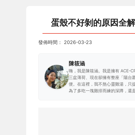
蛋殼不好剝的原因全
發佈時間：
2026-03-23
陳筱涵
嗨，我是陳筱涵。我是擁有 ACE-
三盆薄荷、現在卻擁有整座「陽台
便。在這裡，我不熬心靈雞湯，只
為了多吃一塊雞排而練的深蹲，還