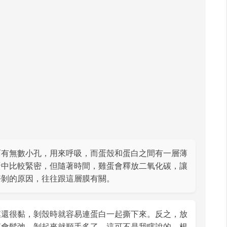
面有無數小孔，用來呼吸，而蛋殼和蛋白之間有一層薄
蛋中比較緊密，但隨著時間，雞蛋會釋放二氧化碳，讓
好剝的原因，往往跟這層膜有關。
膜還很黏，剝殼時就容易連蛋白一起撕下來。反之，放
膜會鬆弛，剝起來就順手多了。這可不是我瞎說的，根