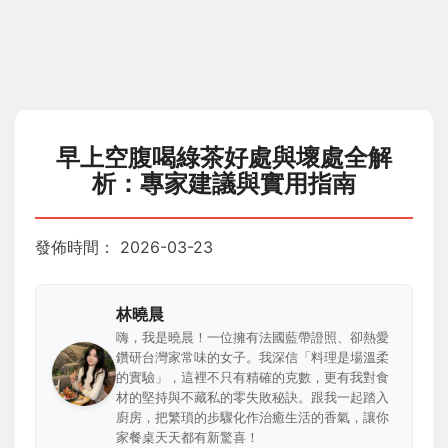
早上空腹喝綠茶好處與壞處全解
析：專家建議與實用指南
發佈時間：
2026-03-23
林曉晨
嗨，我是曉晨！一位擁有法國藍帶證照、卻熱愛
鑽研台灣家常味的女子。我深信「料理是場溫柔
的實驗」，這裡不只有精確的克數，更有我對食
材的堅持與不藏私的零失敗秘訣。跟我一起踏入
廚房，把繁瑣的步驟化作治癒生活的香氣，讓你
家餐桌天天都有新驚喜！