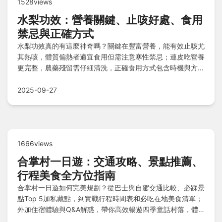
1528views
水梨功效：營養關鍵、止咳好處、食用
禁忌與正確方式
水梨功效真的有這麼神奇嗎？關鍵在豐富營養，能有效止咳尤
其熱咳，體質偏熱者適宜食用但需注意寒性禁忌；連皮吃營養
更完整，農藥殘留需仔細清洗，正確食用方式包含時機與方
法，避免副作用並發揮最大健康益處！
2025-09-27
1666views
合掌村一日遊：交通攻略、景點推薦、
行程美食全方位指南
合掌村一日遊如何完美規劃？從巴士與自駕交通比較、必踩景
點Top 5加私藏點，到實戰行程時間表和必吃在地美食清單；
外加住宿體驗與Q&A解惑，帶你高效暢遊四季童話村落，體
驗真實魅力！