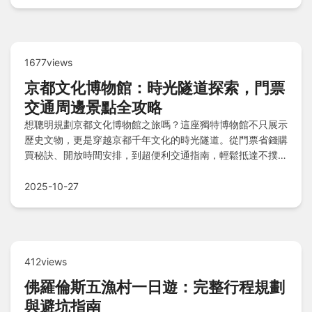
1677views
京都文化博物館：時光隧道探索，門票
交通周邊景點全攻略
想聰明規劃京都文化博物館之旅嗎？這座獨特博物館不只展示
歷史文物，更是穿越京都千年文化的時光隧道。從門票省錢購
買秘訣、開放時間安排，到超便利交通指南，輕鬆抵達不撲
空。必看精華景點推薦，步行可達寺町通商店街與鴨川等周邊
熱點，還有三條通酒店住宿與拉麵丼飯美食天堂，加上關鍵問
2025-10-27
答，完整攻略一次掌握！
412views
佛羅倫斯五漁村一日遊：完整行程規劃
與避坑指南