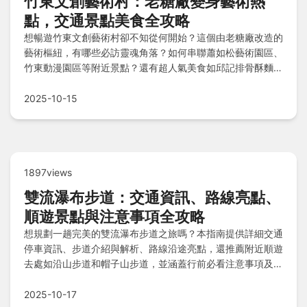
竹東文創藝術村：老糖廠變身藝術熱
點，交通景點美食全攻略
想暢遊竹東文創藝術村卻不知從何開始？這個由老糖廠改造的
藝術樞紐，有哪些必訪靈魂角落？如何串聯蕭如松藝術園區、
竹東動漫園區等附近景點？還有超人氣美食如邱記排骨酥麵和
阿金糯米飯推薦，交通停車與覓食攻略一次解答！
2025-10-15
1897views
雙流瀑布步道：交通資訊、路線亮點、
順遊景點與注意事項全攻略
想規劃一趟完美的雙流瀑布步道之旅嗎？本指南提供詳細交通
停車資訊、步道介紹與解析、路線沿途亮點，還推薦附近順遊
去處如沿山步道和帽子山步道，並涵蓋行前必看注意事項及常
見問題解答，助您輕鬆享受自然探險。
2025-10-17