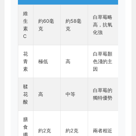
維
白草莓略
生
約60毫
約58毫
高，抗氧
素
克
克
化強
C
花
白草莓顏
青
極低
高
色淺的主
素
因
鞣
白草莓的
花
高
中等
獨特優勢
酸
膳
食
約2克
約2克
兩者相近
纖