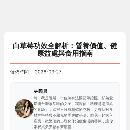
白草莓功效全解析：營養價值、健
康益處與食用指南
發佈時間：
2026-03-27
林曉晨
嗨，我是曉晨！一位擁有法國藍帶證照、卻熱愛
鑽研台灣家常味的女子。我深信「料理是場溫柔
的實驗」，這裡不只有精確的克數，更有我對食
材的堅持與不藏私的零失敗秘訣。跟我一起踏入
廚房，把繁瑣的步驟化作治癒生活的香氣，讓你
家餐桌天天都有新驚喜！