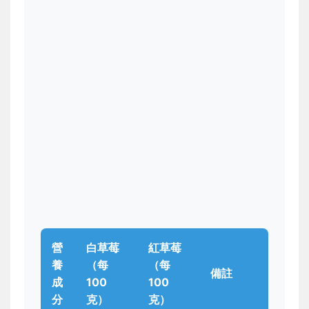
營
白草莓
紅草莓
養
（每
（每
備註
成
100
100
分
克）
克）