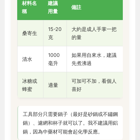
材料名
建議
備註
稱
用量
15-20
大約是成人手掌一把
桑寄生
克
的量
1000
如果用自來水，建議
清水
毫升
先煮沸過
冰糖或
可加可不加，看個人
適量
蜂蜜
喜好
工具部分只需要鍋子（最好是砂鍋或不鏽鋼
鍋）、濾網和杯子就可以了。我不建議用鋁
鍋，因為中藥材可能會起化學反應。