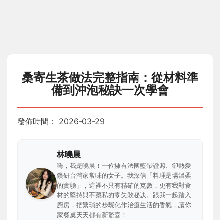
桑寄生茶做法完整指南：從材料準
備到沖泡秘訣一次學會
發佈時間：
2026-03-29
林曉晨
嗨，我是曉晨！一位擁有法國藍帶證照、卻熱愛
鑽研台灣家常味的女子。我深信「料理是場溫柔
的實驗」，這裡不只有精確的克數，更有我對食
材的堅持與不藏私的零失敗秘訣。跟我一起踏入
廚房，把繁瑣的步驟化作治癒生活的香氣，讓你
家餐桌天天都有新驚喜！