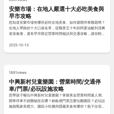
安樂市場：在地人嚴選十大必吃美食與
早市攻略
想知道安樂市場有哪些必吃在地美食、如何避開停車難題嗎？
在地人帶路的十大口袋名單，從飄香五十年的阿婆油飯到清爽
老張春捲，還有早市限定營業時間秘訣與交通攻略，讓你輕鬆
品嚐經典小吃不撲空！
2025-10-13
1891views
中興新村兒童樂園：營業時間/交通停
車/門票/必玩設施攻略
想帶孩子暢玩中興新村兒童樂園？掌握黃金營業時間避人潮、
開車停車不繞圈秘技在哪？銅板價門票怎麼玩翻園區？必玩設
施挑戰家長體力、園區小吃攤與隱藏美食有哪些？親子住宿推
薦及安全注意事項一次看，讓你規劃行程安心又省錢！