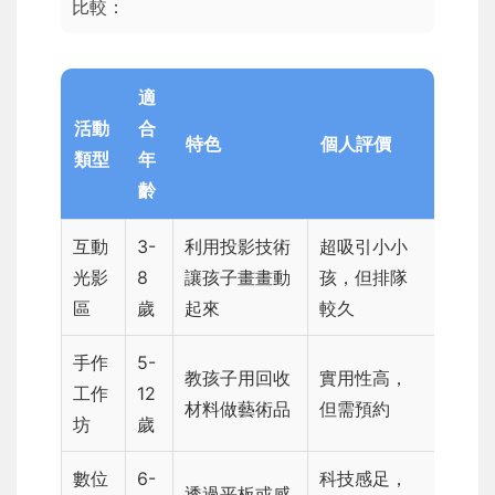
比較：
適
活動
合
特色
個人評價
類型
年
齡
互動
3-
利用投影技術
超吸引小小
光影
8
讓孩子畫畫動
孩，但排隊
區
歲
起來
較久
手作
5-
教孩子用回收
實用性高，
工作
12
材料做藝術品
但需預約
坊
歲
數位
6-
科技感足，
透過平板或感