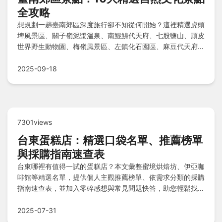
全攻略
想規劃一趟臺南郊區深度旅行卻不知從何開始？這裡精選虎頭
埤風景區、關子嶺泥漿溫泉、南鯤鯓代天府、七股鹽山、頑皮
世界野生動物園、梅嶺風景區、左鎮化石園區、麻豆代天府、
大仙寺及曾文水庫等10大熱門景點，涵蓋歷史寺廟、自然奇
觀與親子娛樂，帶您輕鬆探索台南郊區的多樣風貌，滿足各種
2025-09-18
旅遊需求。
7301views
台東蛋糕店：精選口袋名單、推薦榜單
與採購指南速查表
台東哪裡有值得一試的蛋糕店？本文彙整蜜境烘焙坊、伊亞咖
啡館等精選名單，提供個人主觀推薦榜單、依需求分類的採購
指南速查表，並加入零碎感想與常見問題快答，助您輕鬆找到
最適合的甜點體驗。
2025-07-31