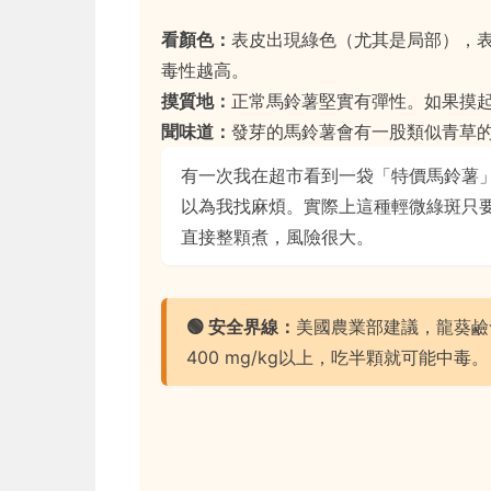
看顏色：
表皮出現綠色（尤其是局部），
毒性越高。
摸質地：
正常馬鈴薯堅實有彈性。如果摸
聞味道：
發芽的馬鈴薯會有一股類似青草
有一次我在超市看到一袋「特價馬鈴薯
以為我找麻煩。實際上這種輕微綠斑只
直接整顆煮，風險很大。
🟢 安全界線：
美國農業部建議，龍葵鹼含
400 mg/kg以上，吃半顆就可能中毒。