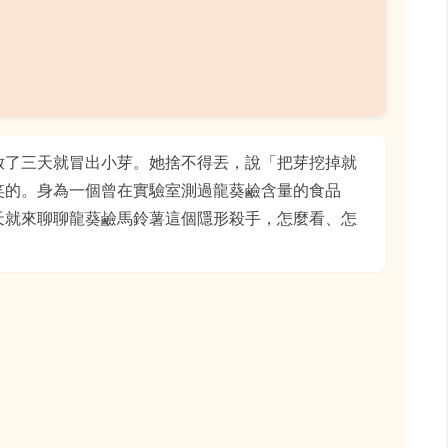
放了三天就冒出小芽。她捨不得丟，說「把芽挖掉就
笑的。身為一個曾在實驗室測過龍葵鹼含量的食品
天就來聊聊龍葵鹼馬鈴薯這個隱形殺手，怎麼看、怎