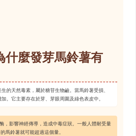
為什麼發芽馬鈴薯有
自衛產生的天然毒素，屬於糖苷生物鹼。當馬鈴薯受損、
增加。它主要存在於芽、芽眼周圍及綠色表皮中。
酶，影響神經傳導，造成中毒症狀。一般人體耐受量
發芽的馬鈴薯就可能超過這個量。