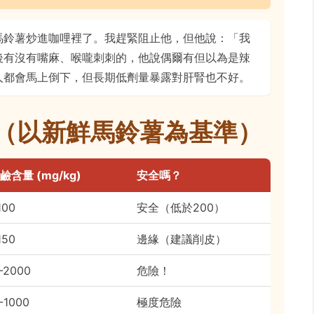
馬鈴薯炒進咖哩裡了。我趕緊阻止他，但他說：「我
後有沒有嘴麻、喉嚨刺刺的，他說偶爾有但以為是辣
人都會馬上倒下，但長期低劑量暴露對肝腎也不好。
（以新鮮馬鈴薯為基準）
鹼含量 (mg/kg)
安全嗎？
100
安全（低於200）
150
邊緣（建議削皮）
-2000
危險！
-1000
極度危險