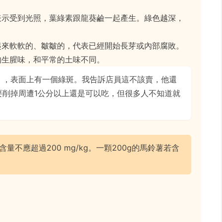
表示受到光照，葉綠素跟龍葵鹼一起產生。綠色越深，
起來軟軟的、皺皺的，代表已經開始長芽或內部腐敗。
的生腥味，和平常的土味不同。
」，表面上有一個綠斑。我告訴店員這不該賣，他還
要削掉周遭1公分以上還是可以吃，但很多人不知道就
量不應超過200 mg/kg。一顆200g的馬鈴薯若含