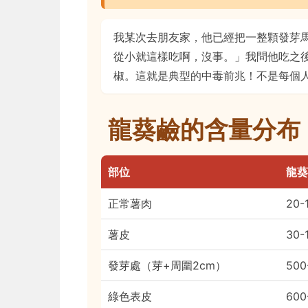
我某次去朋友家，他已經把一整顆發芽
從小就這樣吃啊，沒事。」我問他吃之
椒。這就是典型的中毒前兆！不是每個
龍葵鹼的含量分布
部位
龍葵
正常薯肉
20-
薯皮
30-
發芽處（芽+周圍2cm）
500
綠色表皮
600