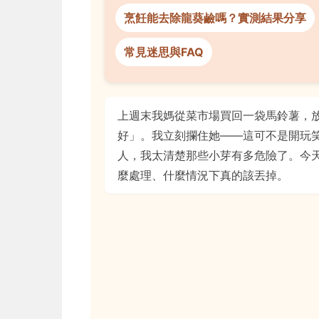
烹飪能去除龍葵鹼嗎？實測結果分享
常見迷思與FAQ
上週末我媽從菜市場買回一袋馬鈴薯，
好」。我立刻攔住她——這可不是開玩
人，我太清楚那些小芽有多危險了。今
麼處理、什麼情況下真的該丟掉。