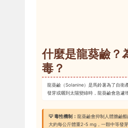
什麼是龍葵鹼？
毒？
龍葵鹼（Solanine）是馬鈴薯為了
發芽或曬到太陽變綠時，龍葵鹼會急遽
💡 毒性機制：
龍葵鹼會抑制人體膽鹼酯
大約每公斤體重2-5 mg，一顆中等