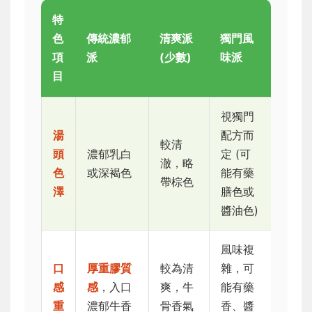
特
色
傳統濃郁
清爽派
獨門風
項
派
(少數)
味派
目
視獨門
湯
配方而
較清
頭
濃郁乳白
定 (可
澈，略
色
或深褐色
能有藥
帶棕色
澤
膳色或
醬油色)
風味複
口
厚重膠質
較為清
雜，可
感
感
，入口
爽，牛
能有藥
重
濃郁牛香
骨香氣
香、醬