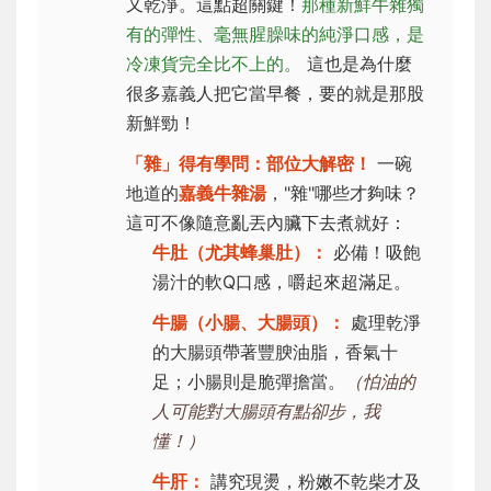
又乾淨。這點超關鍵！
那種新鮮牛雜獨
有的彈性、毫無腥臊味的純淨口感，是
冷凍貨完全比不上的。
這也是為什麼
很多嘉義人把它當早餐，要的就是那股
新鮮勁！
「雜」得有學問：部位大解密！
一碗
地道的
嘉義牛雜湯
，"雜"哪些才夠味？
這可不像隨意亂丟內臟下去煮就好：
牛肚（尤其蜂巢肚）：
必備！吸飽
湯汁的軟Q口感，嚼起來超滿足。
牛腸（小腸、大腸頭）：
處理乾淨
的大腸頭帶著豐腴油脂，香氣十
足；小腸則是脆彈擔當。
（怕油的
人可能對大腸頭有點卻步，我
懂！）
牛肝：
講究現燙，粉嫩不乾柴才及