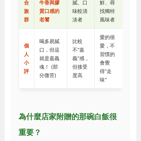
合
牛香與膠
膩、口
鮮、尋
族
質口感的
味較清
找獨特
群
老饕
淡者
風味者
愛的很
喝多易膩
比較
個
愛，不
口，但這
不"嘉
人
習慣的
就是嘉義
義"感，
小
會覺
魂！ (部
但接受
評
得"走
分微苦)
度高
味"
為什麼店家附贈的那碗白飯很
重要？