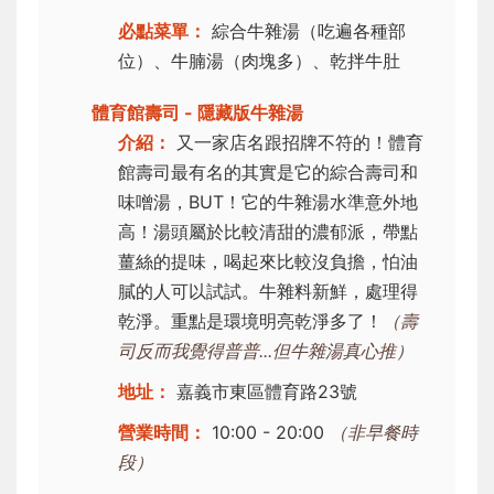
必點菜單：
綜合牛雜湯（吃遍各種部
位）、牛腩湯（肉塊多）、乾拌牛肚
體育館壽司 - 隱藏版牛雜湯
介紹：
又一家店名跟招牌不符的！體育
館壽司最有名的其實是它的綜合壽司和
味噌湯，BUT！它的牛雜湯水準意外地
高！湯頭屬於比較清甜的濃郁派，帶點
薑絲的提味，喝起來比較沒負擔，怕油
膩的人可以試試。牛雜料新鮮，處理得
乾淨。重點是環境明亮乾淨多了！
（壽
司反而我覺得普普...但牛雜湯真心推）
地址：
嘉義市東區體育路23號
營業時間：
10:00 - 20:00
（非早餐時
段）