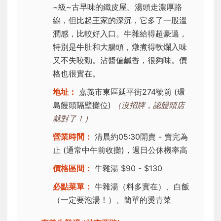
~級~古早味的鐵皮屋。湯頭走濃厚路
線，但比起王家的深沉，它多了一股溫
潤感，比較好入口。牛雜給得超豪邁，
特別是牛肚和大腸頭，燉煮得軟爛入味
又不失咬勁。沾醬偏鹹香，很夠味。價
格也很實在。
地址：
嘉義市東區延平街274號前 (環
島饅頭隔壁攤位)
（沒招牌，認饅頭店
就對了！）
營業時間：
清晨約05:30開賣 - 賣完為
止 (通常中午前收攤)，週日公休機率高
價格區間：
牛雜湯 $90 - $130
必點菜單：
牛雜湯（料多實在）、白飯
（一定要泡湯！）、簡單的燙青菜