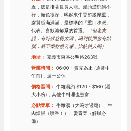
近，總是排著長長人龍。湯頭濃郁到不
行，顏色很深，喝起來牛香超級厚重，
膠質感滿滿滿，是標準的「重口味派」
代表。喜歡濃郁系的首選。
（但老實
說，有時候熬得太濃，喝到後面會有點
膩，甚至帶點微苦感，比較挑人喝）
地址：
嘉義市東區公明路263號
營業時間：
06:00 - 賣完為止 (通常中
午前)，週一公休
價格區間：
牛雜湯約 $120 - $160 (看
大小碗)，其他牛料理也豐富
必點菜單：
牛雜湯（大碗才過癮）、牛
肉燥飯（噴香！）、燙青菜（解膩必
備）