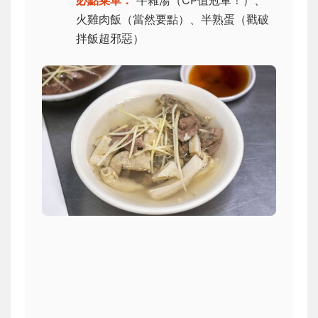
必點菜單：
牛雜湯（CP值冠軍！）、
火雞肉飯（當然要點）、半熟蛋（戳破
拌飯超邪惡）