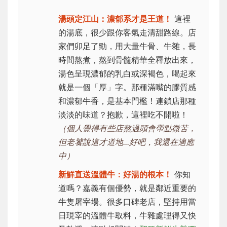
湯頭定江山：濃郁系才是王道！
這裡
的湯底，很少跟你客氣走清甜路線。店
家們卯足了勁，用大量牛骨、牛雜，長
時間熬煮，熬到骨髓精華全釋放出來，
湯色呈現濃郁的乳白或深褐色，喝起來
就是一個「厚」字。那種滿嘴的膠質感
和濃郁牛香，是基本門檻！連鎖店那種
淡淡的味道？抱歉，這裡吃不開啦！
（個人覺得有些店熬過頭會帶點微苦，
但老饕說這才道地...好吧，我還在適應
中）
新鮮直送溫體牛：好湯的根本！
你知
道嗎？嘉義有個優勢，就是鄰近重要的
牛隻屠宰場。很多口碑老店，堅持用當
日現宰的溫體牛取料，牛雜處理得又快