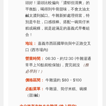
頭好！湯頭比較偏向「濃郁但清爽」的
平衡點，喝得到牛骨甜味，不會太油太
鹹太濃到膩口。牛雜新鮮處理得當，特
別是牛肚，口感很棒。搭配一碗筒仔米
糕或碗粿，就是超滿足的嘉義式早餐組
合！
地址：
嘉義市西區國華街與中正路交叉
口 (西市場內)
營業時間：
06:30 - 約12:30 (牛雜湯通
常早上10點前較保險)，賣完就沒
（務
必早到！）
價格區間：
牛雜湯約 $80 - $100
必點菜單：
牛雜湯、筒仔米糕、碗粿
（甜/鹹）