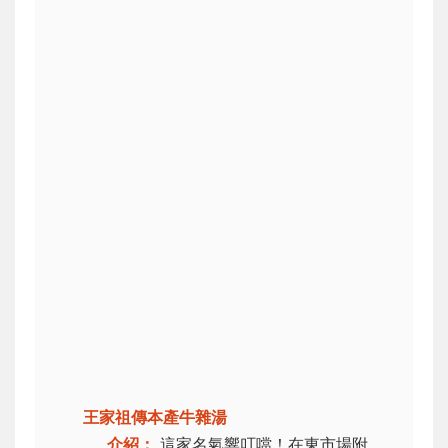
王家祖傳本產牛雜湯
介紹：
這家名氣響叮噹！在東市場附