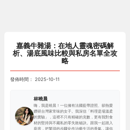
嘉義牛雜湯：在地人靈魂密碼解
析、湯底風味比較與私房名單全攻
略
發佈時間：
2025-10-11
林曉晨
嗨，我是曉晨！一位擁有法國藍帶證照、卻熱愛
鑽研台灣家常味的女子。我深信「料理是場溫柔
的實驗」，這裡不只有精確的克數，更有我對食
材的堅持與不藏私的零失敗秘訣。跟我一起踏入
廚房，把繁瑣的步驟化作治癒生活的香氣，讓你