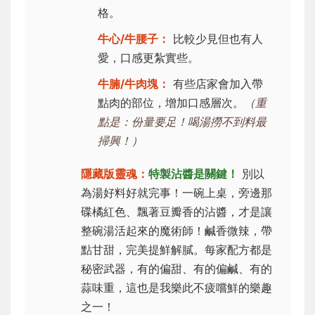
格。
牛心/牛腰子：
比較少見但也有人
愛，口感更紮實些。
牛腩/牛肉塊：
有些店家會加入帶
點肉的部位，增加口感層次。
（重
點是：份量要足！喝湯撈不到料最
掃興！）
隱藏版靈魂：
特製沾醬是關鍵！
別以
為湯好料好就完事！一碗上桌，旁邊那
碟橘紅色、飄著豆瓣香的沾醬，才是讓
整碗湯活起來的魔術師！鹹香微辣，帶
點甘甜，完美提鮮解膩。每家配方都是
秘密武器，有的偏甜、有的偏鹹、有的
蒜味重，這也是我樂此不疲嚐鮮的樂趣
之一！