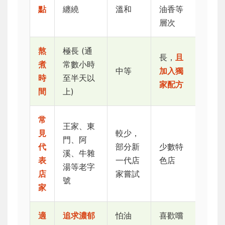
點
纏繞
溫和
油香等
層次
熬
極長 (通
長，
且
煮
常數小時
中等
加入獨
時
至半天以
家配方
間
上)
常
王家、東
見
較少，
門、阿
代
部分新
少數特
溪、牛雜
表
一代店
色店
湯等老字
店
家嘗試
號
家
適
追求濃郁
怕油
喜歡嚐