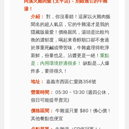
阿溪火雞肉飯 (太平店) - 別錯過它的牛雜
湯！
介紹：
對，你沒看錯！這家以火雞肉飯
聞名的超人氣店，它的牛雜湯才是我的
隱藏版最愛！價格親民，湯頭是比較均
衡的濃郁度，喝起來香醇順口卻不會過
於厚重死鹹或帶苦味，牛雜處理得乾淨
新鮮，份量也足。沾醬更是一絕！
重點
是：內用環境舒適很多！
缺點是...人爆
炸多，要排很久！
地址：
嘉義市西區仁愛路356號
營業時間：
05:30 - 13:30 (週四公休，
假日可能提早賣完)
價格區間：
牛雜湯只要 $80！佛心價！
其他餐點也便宜