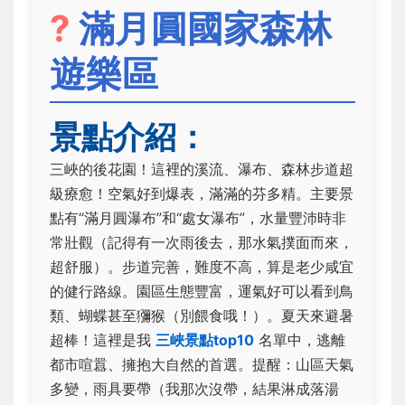
?
滿月圓國家森林
遊樂區
景點介紹：
三峽的後花園！這裡的溪流、瀑布、森林步道超
級療愈！空氣好到爆表，滿滿的芬多精。主要景
點有“滿月圓瀑布”和“處女瀑布”，水量豐沛時非
常壯觀（記得有一次雨後去，那水氣撲面而來，
超舒服）。步道完善，難度不高，算是老少咸宜
的健行路線。園區生態豐富，運氣好可以看到鳥
類、蝴蝶甚至獼猴（別餵食哦！）。夏天來避暑
超棒！這裡是我
三峽景點top10
名單中，逃離
都市喧囂、擁抱大自然的首選。提醒：山區天氣
多變，雨具要帶（我那次沒帶，結果淋成落湯