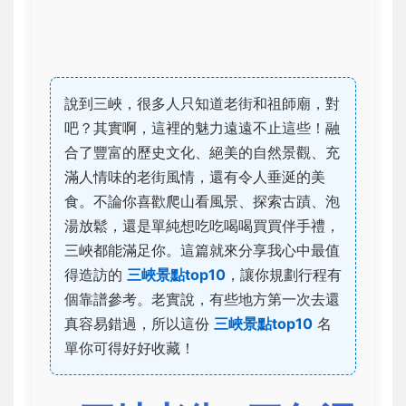
說到三峽，很多人只知道老街和祖師廟，對
吧？其實啊，這裡的魅力遠遠不止這些！融
合了豐富的歷史文化、絕美的自然景觀、充
滿人情味的老街風情，還有令人垂涎的美
食。不論你喜歡爬山看風景、探索古蹟、泡
湯放鬆，還是單純想吃吃喝喝買買伴手禮，
三峽都能滿足你。這篇就來分享我心中最值
得造訪的
三峽景點top10
，讓你規劃行程有
個靠譜參考。老實說，有些地方第一次去還
真容易錯過，所以這份
三峽景點top10
名
單你可得好好收藏！