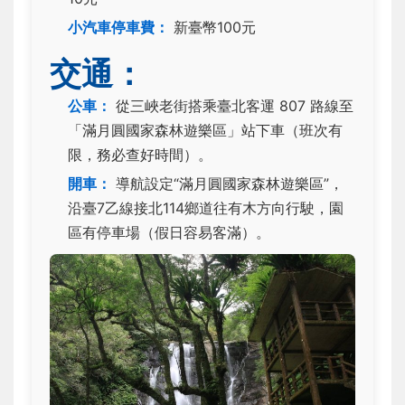
小汽車停車費：
新臺幣100元
交通：
公車：
從三峽老街搭乘臺北客運 807 路線至
「滿月圓國家森林遊樂區」站下車（班次有
限，務必查好時間）。
開車：
導航設定“滿月圓國家森林遊樂區”，
沿臺7乙線接北114鄉道往有木方向行駛，園
區有停車場（假日容易客滿）。