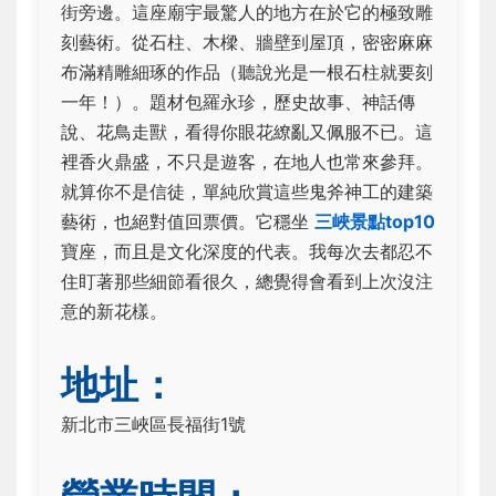
街旁邊。這座廟宇最驚人的地方在於它的極致雕
刻藝術。從石柱、木樑、牆壁到屋頂，密密麻麻
布滿精雕細琢的作品（聽說光是一根石柱就要刻
一年！）。題材包羅永珍，歷史故事、神話傳
說、花鳥走獸，看得你眼花繚亂又佩服不已。這
裡香火鼎盛，不只是遊客，在地人也常來參拜。
就算你不是信徒，單純欣賞這些鬼斧神工的建築
藝術，也絕對值回票價。它穩坐
三峽景點top10
寶座，而且是文化深度的代表。我每次去都忍不
住盯著那些細節看很久，總覺得會看到上次沒注
意的新花樣。
地址：
新北市三峽區長福街1號