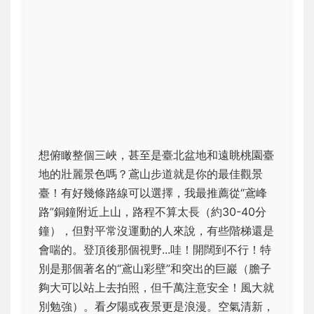
想俯瞰整個三峽，甚至是臺北盆地和遠眺桃園臺
地的壯麗景色嗎？鳶山步道就是你的最佳觀景
臺！有好幾條路線可以選擇，我最推薦從“鳶峰
路”銅鐘附近上山，路程不算太長（約30-40分
鐘），但對平常沒運動的人來說，有些階梯還是
會喘的。登頂後那個視野...哇！開闊到不行！特
別是那個著名的“鳶山彩壁”和突出的巨巖（膽子
夠大可以站上去拍照，但千萬注意安全！風大就
別勉強）。看夕陽或夜景更是浪漫。空氣清新，