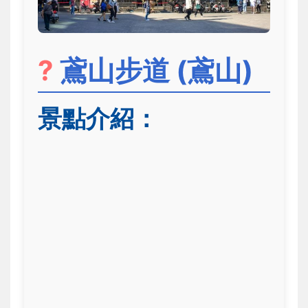
?
鳶山步道 (鳶山)
景點介紹：