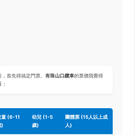
美，首先得搞定門票。
有珠山口纜車
的票價我覺得
看：
童 (6-11
幼兒 (1-5
團體票 (15人以上成
)
歲)
人)