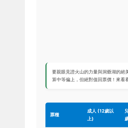
要親眼見證火山的力量與洞爺湖的絕
算中等偏上，但絕對值回票價！來看
成人 (12歲以
兒
票種
上)
歲