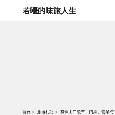
若曦的味旅人生
首頁
>
旅遊札記
>
有珠山口纜車：門票、營業時