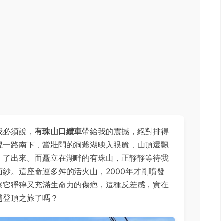
我必須說，
有珠山口纜車
帶給我的震撼，絕對排得
幌一路南下，當壯闊的洞爺湖映入眼簾，山頂還飄
」了出來。而矗立在湖畔的有珠山，正靜靜等待我
紗。這座命運多舛的活火山，2000年才剛噴發
察它猙獰又充滿生命力的傷疤，這種反差感，實在
趟登頂之旅了嗎？