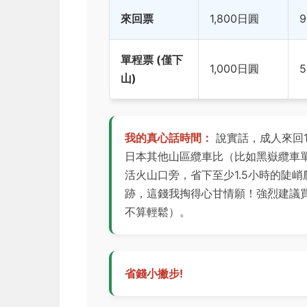
來回票
1,800日圓
單程票 (僅下
1,000日圓
山)
我的真心話時間：
說實話，成人來回1
日本其他山區纜車比（比如黑嶽纜車單
活火山口旁，省下至少1.5小時的陡
跡，這錢我掏得心甘情願！強烈建議
不算輕鬆）。
省錢小撇步!