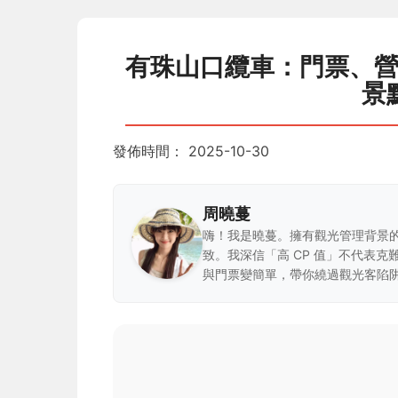
有珠山口纜車：門票、
景
發佈時間：
2025-10-30
周曉蔓
嗨！我是曉蔓。擁有觀光管理背景
致。我深信「高 CP 值」不代表
與門票變簡單，帶你繞過觀光客陷