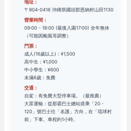
地址：
〒904-0416 沖縄県國頭郡恩納村山田1130
營業時間：
09:00 - 18:00 (最後入園17:00) 全年無休
（可能因颱風等調整）
門票：
成人(16歲以上)：¥1,500
高中生：¥1,000
中小學生：¥600
未滿6歲：免費
交通：
自駕：有免費大型停車場。（最推薦）
大眾運輸：從那霸巴士總站搭乘「20・
120」號巴士往「名護」方向，在「琉球村
前」下車。車程約1小時。