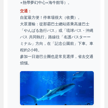
+熱帶夢幻中心+海牛館等）。
交通：
自駕最方便！停車場很大（收費）。
大眾運輸：從那霸巴士總站搭乘高速巴士
「やんばる急行バス」或「琉球バス・沖縄
バス 共同執行」路線往「名護バスターー
ミナル」方向，在「記念公園前」下車。車
程約2小時。
參加一日遊巴士團也是常見選擇，省去交通
煩惱。