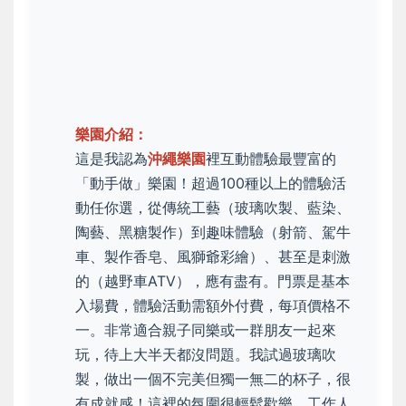
樂園介紹：
這是我認為
沖繩樂園
裡互動體驗最豐富的
「動手做」樂園！超過100種以上的體驗活
動任你選，從傳統工藝（玻璃吹製、藍染、
陶藝、黑糖製作）到趣味體驗（射箭、駕牛
車、製作香皂、風獅爺彩繪）、甚至是刺激
的（越野車ATV），應有盡有。門票是基本
入場費，體驗活動需額外付費，每項價格不
一。非常適合親子同樂或一群朋友一起來
玩，待上大半天都沒問題。我試過玻璃吹
製，做出一個不完美但獨一無二的杯子，很
有成就感！這裡的氛圍很輕鬆歡樂，工作人