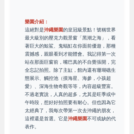
樂園介紹：
這絕對是
沖繩樂園
的皇冠級景點！號稱世界
最大級別的壓克力觀景窗「黑潮之海」，看
著巨大的鯨鯊、鬼蝠魟在你面前優遊，那種
震撼感，親眼看到才能體會。我記得第一次
站在那面巨窗前，嘴巴真的不自覺張開，完
全忘記拍照。除了主缸，館內還有珊瑚礁生
態展示、觸控池（摸海星、海參，小孩超
愛）、深海生物奇觀等等，內容超級豐富。
不過老實說，人真的超多，尤其是旺季或中
午時段，想好好拍照要有耐心。但也因為它
太經典了，我每次帶第一次去沖繩的朋友，
這裡還是首選。它是
沖繩樂園
不可或缺的代
表作。