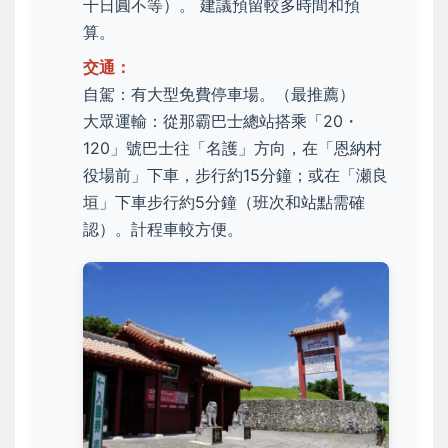
千日圓不等）。 建議預留較多時間和預
算。
交通：
自駕：有大型免費停車場。（最推薦）
大眾運輸：從那霸巴士總站搭乘「20・
120」號巴士往「名護」方向，在「恩納村
役場前」下車，步行約15分鐘；或在「瀬良
垣」下車步行約5分鐘（班次和站點需確
認）。計程車較方便。