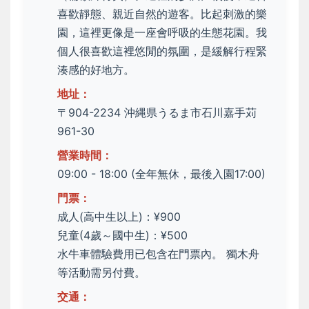
喜歡靜態、親近自然的遊客。比起刺激的樂
園，這裡更像是一座會呼吸的生態花園。我
個人很喜歡這裡悠閒的氛圍，是緩解行程緊
湊感的好地方。
地址：
〒904-2234 沖縄県うるま市石川嘉手苅
961-30
營業時間：
09:00 - 18:00 (全年無休，最後入園17:00)
門票：
成人(高中生以上)：¥900
兒童(4歲～國中生)：¥500
水牛車體驗費用已包含在門票內。 獨木舟
等活動需另付費。
交通：