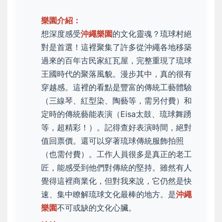
樂園介紹：
想深度感受
沖繩樂園
的文化靈魂？琉球村絕
對是首選！這裡聚集了許多從沖繩各地移築
過來的百年古民家紅瓦屋，完整重現了琉球
王國時代的聚落風貌。漫步其中，真的很有
穿越感。這裡的看點是豐富的傳統工藝體驗
（三線琴、紅型染、陶藝等，需另付費）和
定時的傳統藝能表演（Eisa太鼓、琉球舞踴
等，超精彩！）。記得查好表演時間，絕對
值回票價。還可以穿著琉球傳統服飾拍照
（也需付費）。工作人員很多是真正的老工
匠，能感受到他們對傳統的堅持。雖然有人
覺得這裡商業化，但對我來說，它仍然是快
速、集中瞭解琉球文化最棒的地方。是
沖繩
樂園
不可或缺的文化心臟。