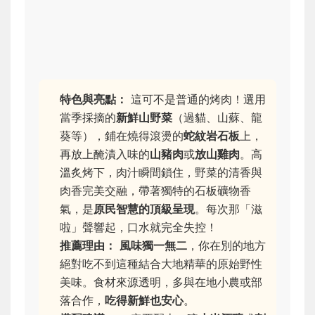
特色與亮點：
這可不是普通的烤肉！選用
當季採摘的
新鮮山野菜
（過貓、山蘇、龍
葵等），鋪在燒得滾燙的
蛇紋岩石板
上，
再放上醃漬入味的
山豬肉
或
放山雞肉
。高
溫炙烤下，肉汁瞬間鎖住，野菜的清香與
肉香完美交融，帶著獨特的石板礦物香
氣，是
原民智慧的頂級呈現
。每次那「滋
啦」聲響起，口水就完全失控！
推薦理由：
風味獨一無二
，你在別的地方
絕對吃不到這種結合大地精華的原始野性
美味。食材來源透明，多與在地小農或部
落合作，
吃得新鮮也安心
。