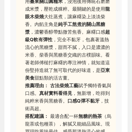
用
臺東關山圓糯米
，浸泡後用傳統石磨磨
成米漿，壓乾成粿粹。最關鍵的是使用
龍
眼木柴燒
大灶蒸煮，讓麻糬染上淡淡柴
香。內餡主角是
純手工熬煮的關山黑糖
漿
，濃鬱香醇帶點微苦焦香。麻糬口感
超
級Q軟有彈性
，完全不黏牙，包裹著溫熱
流心的黑糖漿，甜而不膩，入口是濃濃的
米香、柴香與黑糖香交織的古樸韻味。看
著老師傅槌打麻糬的專注神情，就知道這
份堅持造就了無可取代的好味道，是
亞東
美食
甜點類的活古董。
推薦理由：
古法柴燒工藝
賦予獨特香氣與
口感。
真材實料看得見
，無新增，吃得到
純粹米香與黑糖香。
口感Q彈不黏牙
，技
術高超。
搭配建議：
最適合配一杯
無糖的熱茶
（烏
龍茶或包種茶），解膩又能細品風味。現
買現吃風味最佳，感受那溫熱流心的感