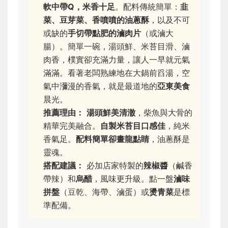
軟中帶Q，米香十足
。配料傳統簡單：
韭
菜、豆芽菜、香噴噴的油蔥酥
，以及不可
或缺的
手切帶點肥的滷肉片
（或滷大
腸）。簡單一碗，湯頭鮮、米苔目滑、滷
肉香，樸實卻充滿力量，讓人一早就元氣
滿滿。看著老闆熟練地在大鍋前舀湯，空
氣中瀰漫的香氣，就是最道地的
亞東美食
晨光。
推薦理由：
湯頭鮮美清澈
，柴魚與大骨的
精華完美融合。
自製米苔目口感佳
，純米
香氣足。
配料簡單卻畫龍點睛
，油蔥酥是
靈魂。
搭配建議：
必加店家特製的
辣椒醬
（鹹香
帶辣）和
烏醋
，風味更升級。點一盤
滷味
拼盤
（豆乾、海帶、滷蛋）或
燙青菜
是標
準配備。