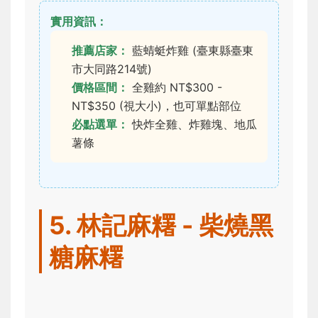
實用資訊：
推薦店家：
藍蜻蜓炸雞 (臺東縣臺東
市大同路214號)
價格區間：
全雞約 NT$300 -
NT$350 (視大小)，也可單點部位
必點選單：
快炸全雞、炸雞塊、地瓜
薯條
5. 林記麻糬 - 柴燒黑
糖麻糬