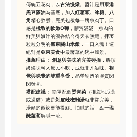
傳統五花肉，以
古法慢燉
。醬汁是用
東港
黑豆蔭油
為基底，加入
紅蔥頭、冰糖、八
角
精心熬煮，完美包覆每一塊魚肉丁。口
感是
極致的軟嫩Q彈
，膠質滿滿，魚肉的
鮮美與滷汁的濃香結合得天衣無縫，拌著
粒粒分明的
臺東關山米飯
，一口入魂！這
絕對是
亞東美食
中最奢華的碗中風景。
推薦理由：
創意與美味的完美碰撞
，將頂
級海味融入庶民小吃，成就非凡滋味。
視
覺與味覺的雙重享受
，晶瑩剔透的膠質閃
閃發亮。
搭配建議：
簡單配個
燙青菜
（推薦地瓜葉
或過貓）或是
剝皮辣椒雞湯
就非常完美，
湯頭的微辣更能提鮮。怕膩的話，點一碟
醃蘿蔔
解膩一流。