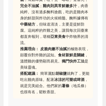
完全不油膩
；
雞肉則異常鮮嫩多汁
，肉香
純粹。沒有過多醃料搶戲，吃的是雞肉本
身的鮮甜與炸功的火候精髓。醃料據傳有
中藥秘方
，但味道清淡，主要是提鮮防
腐。這純粹的炸雞之美，讓我每次回臺東
都直奔報到，堪稱
亞東美食
中炸物界的清
流。
推薦理由：
皮脆肉嫩不油膩
的極致表現，
顛覆你對炸雞的認知。
食材新鮮是關鍵
，
溫體雞的優勢顯而易見。
獨門快炸工法
是
美味靈魂。
搭配建議：
簡單灑點
胡椒鹽
就夠了，更能
吃出雞肉原味。配著
冰涼的可樂或啤酒
，
就是完美組合。他們家的
薯條
（地瓜條）
也很有名，鬆軟香甜。