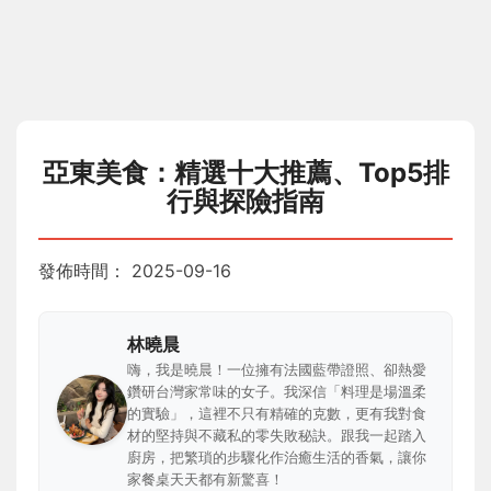
亞東美食：精選十大推薦、Top5排
行與探險指南
發佈時間：
2025-09-16
林曉晨
嗨，我是曉晨！一位擁有法國藍帶證照、卻熱愛
鑽研台灣家常味的女子。我深信「料理是場溫柔
的實驗」，這裡不只有精確的克數，更有我對食
材的堅持與不藏私的零失敗秘訣。跟我一起踏入
廚房，把繁瑣的步驟化作治癒生活的香氣，讓你
家餐桌天天都有新驚喜！