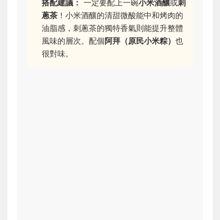
搭配建議：
一定要配上一碗
小米酒釀
或
刺
蔥茶
！小米酒釀的清甜微酸能中和烤肉的
油脂感，刺蔥茶的獨特香氣則能提升整體
風味的層次。配個
阿拜（原民小米粽）
也
很對味。