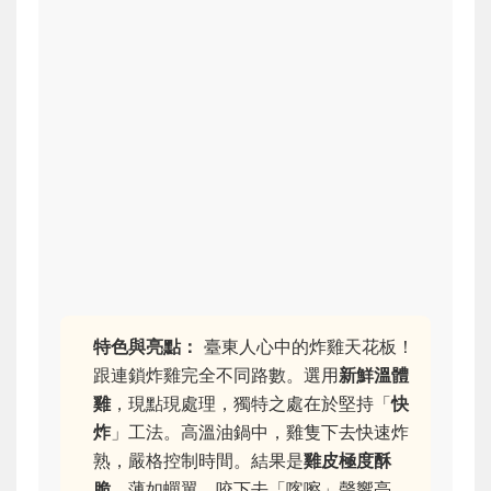
特色與亮點：
臺東人心中的炸雞天花板！
跟連鎖炸雞完全不同路數。選用
新鮮溫體
雞
，現點現處理，獨特之處在於堅持「
快
炸
」工法。高溫油鍋中，雞隻下去快速炸
熟，嚴格控制時間。結果是
雞皮極度酥
脆
，薄如蟬翼，咬下去「喀嚓」聲響亮，