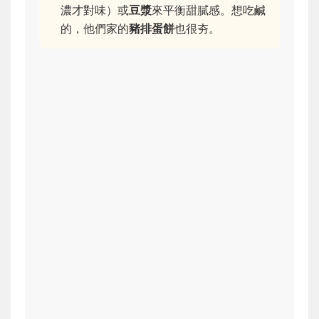
濃才對味）或
豆漿
來平衡甜膩感。想吃鹹
的，他們家的
豬排蛋餅
也很夯。