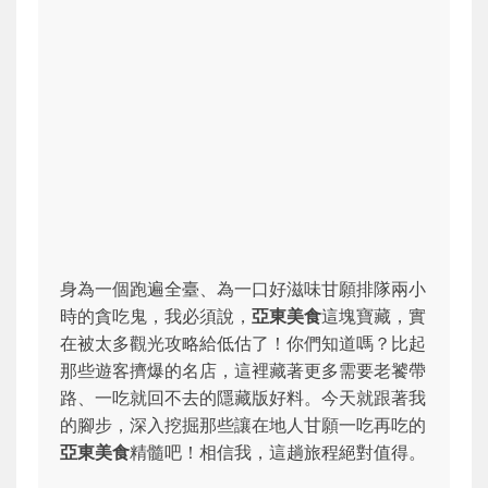
身為一個跑遍全臺、為一口好滋味甘願排隊兩小
時的貪吃鬼，我必須說，
亞東美食
這塊寶藏，實
在被太多觀光攻略給低估了！你們知道嗎？比起
那些遊客擠爆的名店，這裡藏著更多需要老饕帶
路、一吃就回不去的隱藏版好料。今天就跟著我
的腳步，深入挖掘那些讓在地人甘願一吃再吃的
亞東美食
精髓吧！相信我，這趟旅程絕對值得。