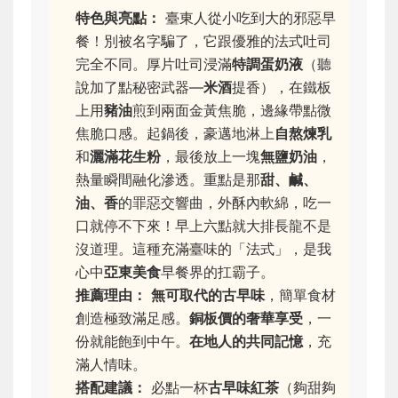
特色與亮點：
臺東人從小吃到大的邪惡早
餐！別被名字騙了，它跟優雅的法式吐司
完全不同。厚片吐司浸滿
特調蛋奶液
（聽
說加了點秘密武器—
米酒
提香），在鐵板
上用
豬油
煎到兩面金黃焦脆，邊緣帶點微
焦脆口感。起鍋後，豪邁地淋上
自熬煉乳
和
灑滿花生粉
，最後放上一塊
無鹽奶油
，
熱量瞬間融化滲透。重點是那
甜、鹹、
油、香
的罪惡交響曲，外酥內軟綿，吃一
口就停不下來！早上六點就大排長龍不是
沒道理。這種充滿臺味的「法式」，是我
心中
亞東美食
早餐界的扛霸子。
推薦理由：
無可取代的古早味
，簡單食材
創造極致滿足感。
銅板價的奢華享受
，一
份就能飽到中午。
在地人的共同記憶
，充
滿人情味。
搭配建議：
必點一杯
古早味紅茶
（夠甜夠