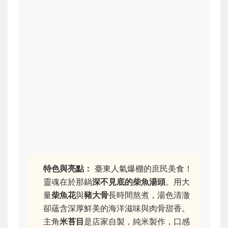
特色與亮點：
臺東人氣爆棚的庶民美食！
靈魂在於那鍋
深不見底的柴魚湯頭
。用大
量
柴魚花
與
豬大骨
長時間熬煮，湯色清澈
卻蘊含深厚鮮美的海洋滋味與肉骨甜香。
主角
米苔目
是店家自製，純米製作，口感