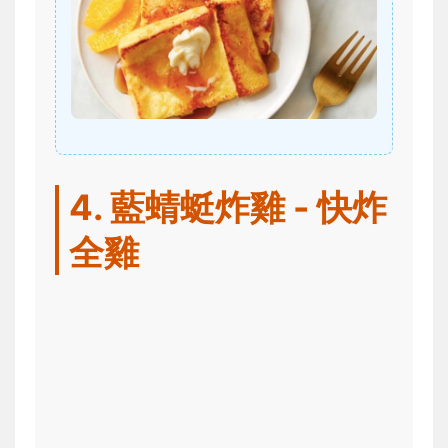
4. 藍蜻蜓炸雞 - 快炸
全雞