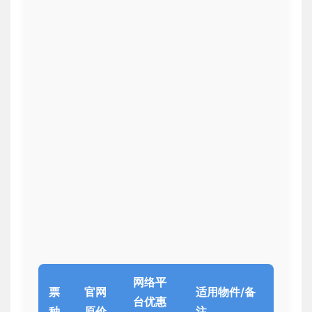
网络平
票
官网
适用物件/备
台优惠
种
原价
注