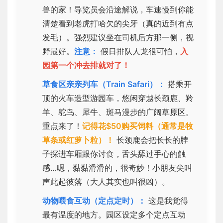
兽的家！导览员会沿途解说，车速慢到你能
清楚看到老虎打哈欠的尖牙（真的近到有点
发毛）。强烈建议坐在司机后方那一侧，视
野最好。
注意：
假日排队人龙很可怕，
入
园第一个冲去排就对了！
草食区亲亲列车（Train Safari）：
搭乘开
顶的火车造型游园车，悠闲穿越长颈鹿、羚
羊、鸵鸟、犀牛、斑马漫步的广阔草原区。
重点来了！
记得花$50购买饲料（通常是牧
草条或红萝卜粒）！
长颈鹿会把长长的脖
子探进车厢跟你讨食，舌头舔过手心的触
感…嗯，黏黏滑滑的，很奇妙！小朋友尖叫
声此起彼落（大人其实也叫很凶）。
动物喂食互动（定点定时）：
这是我觉得
最有温度的地方。园区设定多个定点互动