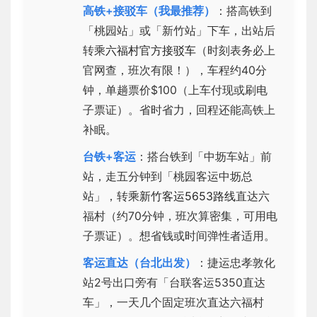
高铁+接驳车（我最推荐）
：搭高铁到
「桃园站」或「新竹站」下车，出站后
转乘
六福村官方接驳车
（时刻表务必上
官网查，班次有限！），车程约40分
钟，单趟票价$100（上车付现或刷电
子票证）。省时省力，回程还能高铁上
补眠。
台铁+客运
：搭台铁到「中坜车站」前
站，走五分钟到「桃园客运中坜总
站」，转乘
新竹客运5653路线
直达六
福村（约70分钟，班次算密集，可用电
子票证）。想省钱或时间弹性者适用。
客运直达（台北出发）
：捷运忠孝敦化
站2号出口旁有「台联客运5350直达
车」，一天几个固定班次直达六福村