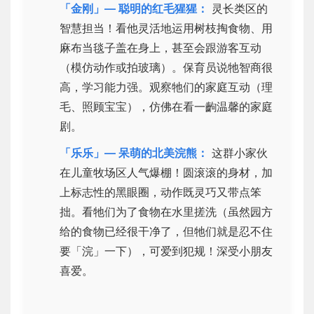
「金刚」— 聪明的红毛猩猩：
灵长类区的
智慧担当！看他灵活地运用树枝掏食物、用
麻布当毯子盖在身上，甚至会跟游客互动
（模仿动作或拍玻璃）。保育员说牠智商很
高，学习能力强。观察牠们的家庭互动（理
毛、照顾宝宝），仿佛在看一齣温馨的家庭
剧。
「乐乐」— 呆萌的北美浣熊：
这群小家伙
在儿童牧场区人气爆棚！圆滚滚的身材，加
上标志性的黑眼圈，动作既灵巧又带点笨
拙。看牠们为了食物在水里搓洗（虽然园方
给的食物已经很干净了，但牠们就是忍不住
要「浣」一下），可爱到犯规！深受小朋友
喜爱。