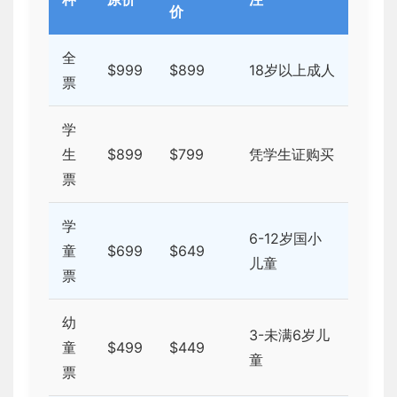
价
全
$999
$899
18岁以上成人
票
学
生
$899
$799
凭学生证购买
票
学
6-12岁国小
童
$699
$649
儿童
票
幼
3-未满6岁儿
童
$499
$449
童
票