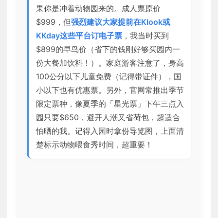
果你是冲着动物园来的。成人票原价
$999，但
强烈建议大家提前在Klook或
KKday这些平台订电子票
，我当时买到
$899的早鸟价（省下的钱刚好够买园内一
份大餐加饮料！）。家庭游客注意了，身高
100公分以下儿童免费（记得带证件），国
小以下也有优惠票。另外，官网常推出季节
限定票种，像夏季的「星光票」下午三点入
园只要$650，避开人潮又省荷包，超适合
怕晒的我。记得入园时拿份导览图，上面清
楚标示动物喂食秀时间，超重要！