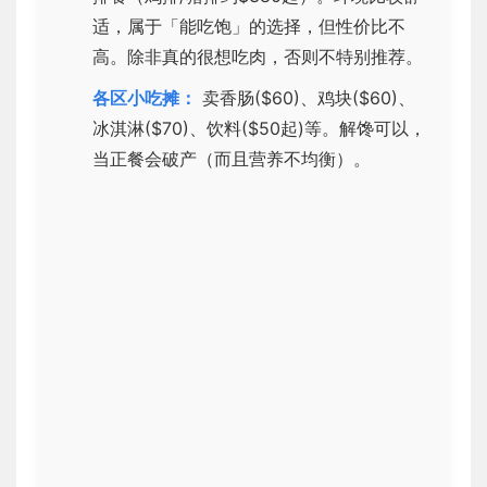
适，属于「能吃饱」的选择，但性价比不
高。除非真的很想吃肉，否则不特别推荐。
各区小吃摊：
卖香肠($60)、鸡块($60)、
冰淇淋($70)、饮料($50起)等。解馋可以，
当正餐会破产（而且营养不均衡）。