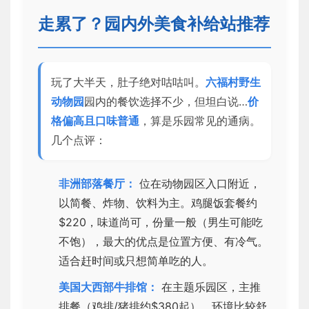
走累了？园内外美食补给站推荐
玩了大半天，肚子绝对咕咕叫。
六福村野生
动物园
园内的餐饮选择不少，但坦白说…
价
格偏高且口味普通
，算是乐园常见的通病。
几个点评：
非洲部落餐厅：
位在动物园区入口附近，
以简餐、炸物、饮料为主。鸡腿饭套餐约
$220，味道尚可，份量一般（男生可能吃
不饱），最大的优点是位置方便、有冷气。
适合赶时间或只想简单吃的人。
美国大西部牛排馆：
在主题乐园区，主推
排餐（鸡排/猪排约$380起）。环境比较舒