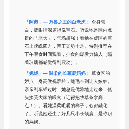
「阿彪」— 万兽之王的白老虎：
全身雪
白，蓝眼睛深邃得像宝石。听说牠是园内虎
群的「老大」，气场超强！看牠在虎区的巨
石上睥睨四方，帝王架势十足。特别推荐在
下午喂食时间观看，扑食的爆发力惊人（隔
着玻璃都感觉得到震动）。
「妮妮」— 温柔的长颈鹿妈妈：
草食区的
娇点！身高傲视群雄，睫毛长到让人嫉妒。
亲亲列车经过时，她总是优雅地走过来，低
头接受大家的喂食（记得把牧草条拿高
点！）。看她温柔咀嚼的样子，心都融化
了。听说她还生了好几只小长颈鹿，是称职
的妈妈。