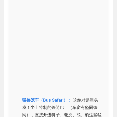
猛兽笼车（Bus Safari）：
这绝对是重头
戏！坐上特制的铁笼巴士（车窗有坚固铁
网），直接开进狮子、老虎、熊、豹这些猛