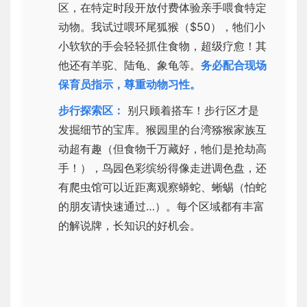
区，在特定时段开放付费体验亲手喂食特定
动物。我试过喂环尾狐猴（$50），牠们小
小软软的手会轻轻抓住食物，超级疗愈！其
他还有羊驼、陆龟、象龟等。
务必配合现场
保育员指示，尊重动物习性。
步行探索区：
别只顾着搭车！步行区才是
发掘细节的宝库。猴园里的台湾猕猴家族互
动超有趣（但食物千万藏好，牠们是抢劫高
手！），鸟园色彩缤纷得像走进调色盘，还
有爬虫馆可以近距离观察蟒蛇、蜥蜴（怕蛇
的朋友请快速通过…）。每个区域都有丰富
的解说牌，长知识的好机会。