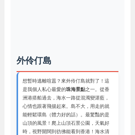
外伶仃島
想暫時逃離喧囂？來外伶仃島就對了！這
是我個人私心最愛的
珠海景點
之一。從香
洲港搭船過去，海水一路從混濁變湛藍，
心情也跟著飛揚起來。島不大，用走的就
能輕鬆環島（體力好的話）。最驚豔的是
山頂的風景！爬上山頂石景公園，天氣好
時，視野開闊到彷彿能看到香港！海水清