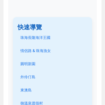
快速導覽
珠海長隆海洋王國
情侶路 & 珠海漁女
圓明新園
外伶仃島
東澳島
御溫泉渡假村