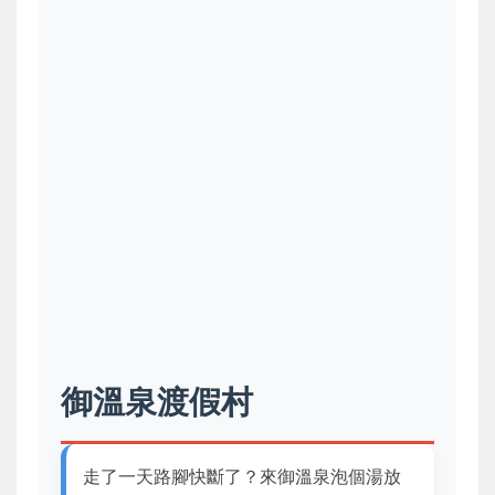
御溫泉渡假村
走了一天路腳快斷了？來御溫泉泡個湯放