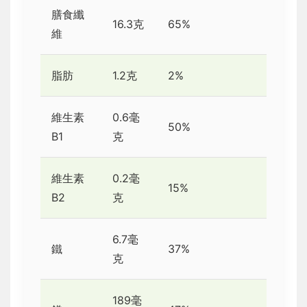
膳食纖
16.3克
65%
維
脂肪
1.2克
2%
維生素
0.6毫
50%
B1
克
維生素
0.2毫
15%
B2
克
6.7毫
鐵
37%
克
189毫