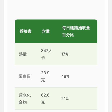
每日建議攝取量
營養素
含量
百分比
347大
熱量
17%
卡
23.9
蛋白質
48%
克
碳水化
62.6
21%
合物
克