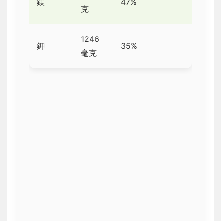
鎂
47%
克
1246
鉀
35%
毫克