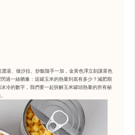
y。煮濃湯、做沙拉、炒飯隨手一加，金黃色澤立刻讓菜色
裡閃過一絲猶豫：這罐玉米的熱量到底有多少？減肥期
個冰冷的數字，我們要一起拆解玉米罐頭熱量的所有秘
法。