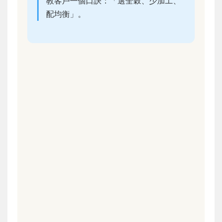
教客戶一個口訣：「選全穀、少加工、
配均衡」。