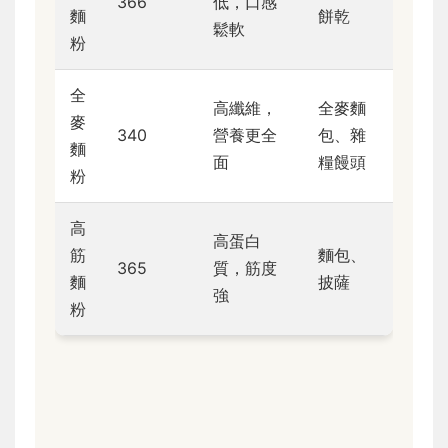
366
低，口感
麵
餅乾
鬆軟
粉
全
高纖維，
全麥麵
麥
340
營養更全
包、雜
麵
面
糧饅頭
粉
高
高蛋白
筋
麵包、
365
質，筋度
麵
披薩
強
粉