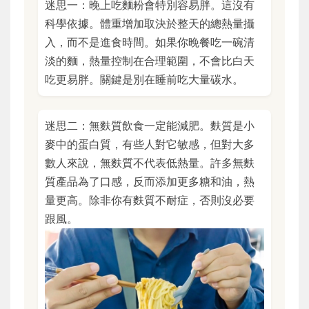
迷思一：晚上吃麵粉會特別容易胖。這沒有
科學依據。體重增加取決於整天的總熱量攝
入，而不是進食時間。如果你晚餐吃一碗清
淡的麵，熱量控制在合理範圍，不會比白天
吃更易胖。關鍵是別在睡前吃大量碳水。
迷思二：無麩質飲食一定能減肥。麩質是小
麥中的蛋白質，有些人對它敏感，但對大多
數人來說，無麩質不代表低熱量。許多無麩
質產品為了口感，反而添加更多糖和油，熱
量更高。除非你有麩質不耐症，否則沒必要
跟風。