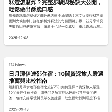
糕渣怎麼炸？完整步驟與秘訣大公開，
輕鬆做出酥脆口感
想知道糕渣怎麼炸才能外酥內軟不油膩嗎？本文從基礎材料準
備到火候控制，詳細解析炸糕渣的每個關鍵步驟，並分享常見
失敗原因與解決方法，讓新手也能一次成功，重現道地台灣小
吃風味。
2025-12-08
1741views
日月潭伊達邵住宿：10間資深旅人嚴選
推薦與比較指南
規劃日月潭伊達邵住宿之旅卻不知如何選擇？資深旅人嚴選
10間最佳住宿推薦，附熱門選項重點比較表和常見疑問解
答，包括安靜環境與長輩友善建議，助您輕鬆找到理想下榻
處。
2025-09-18