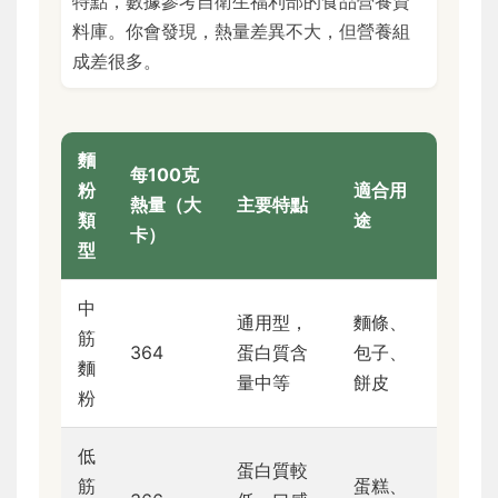
特點，數據參考自衛生福利部的食品營養資
料庫。你會發現，熱量差異不大，但營養組
成差很多。
麵
每100克
粉
適合用
熱量（大
主要特點
類
途
卡）
型
中
通用型，
麵條、
筋
364
蛋白質含
包子、
麵
量中等
餅皮
粉
低
蛋白質較
筋
蛋糕、