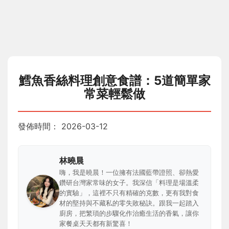
鱈魚香絲料理創意食譜：5道簡單家
常菜輕鬆做
發佈時間：
2026-03-12
林曉晨
嗨，我是曉晨！一位擁有法國藍帶證照、卻熱愛
鑽研台灣家常味的女子。我深信「料理是場溫柔
的實驗」，這裡不只有精確的克數，更有我對食
材的堅持與不藏私的零失敗秘訣。跟我一起踏入
廚房，把繁瑣的步驟化作治癒生活的香氣，讓你
家餐桌天天都有新驚喜！