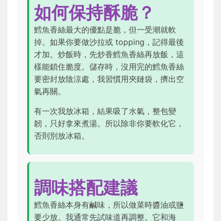
如何保持酥脆？
鱈魚香絲最大的優點是脆，但一受潮就軟
掉。如果你要做沙拉或 topping，記得最後
才加。炒飯時，先炒香鱈魚香絲再放飯，這
樣能鎖住脆度。儲存時，沒用完的鱈魚香絲
要密封放陰涼處，我習慣用夾鏈袋，擠出空
氣再關。
有一次我放冰箱，結果吸了水氣，整包變
韌，只好拿來煮湯。所以除非你要軟化它，
否則別放冰箱。
調味搭配建議
鱈魚香絲本身有鹹味，所以做菜時醬油或鹽
要少放。我通常先試味道再調整。它和海