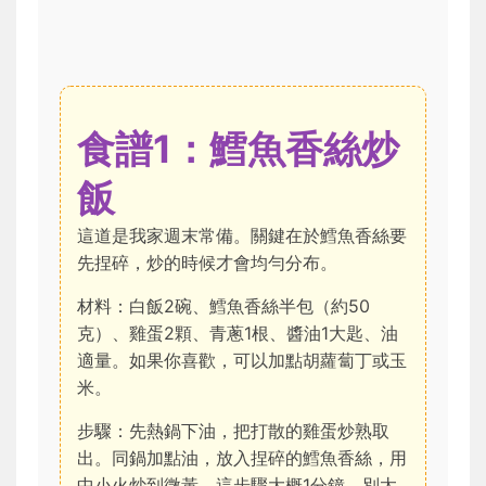
食譜1：鱈魚香絲炒
飯
這道是我家週末常備。關鍵在於鱈魚香絲要
先捏碎，炒的時候才會均勻分布。
材料：白飯2碗、鱈魚香絲半包（約50
克）、雞蛋2顆、青蔥1根、醬油1大匙、油
適量。如果你喜歡，可以加點胡蘿蔔丁或玉
米。
步驟：先熱鍋下油，把打散的雞蛋炒熟取
出。同鍋加點油，放入捏碎的鱈魚香絲，用
中小火炒到微黃，這步驟大概1分鐘，別太