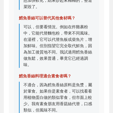
想加快軟化，結果炒起來糊糊的，整道
菜毀了。
鱈魚香絲可以替代其他食材嗎？
可以，但要看情況。例如在炸雞裹粉
中，它能代替麵包粉，帶來不同風味。
在湯裡，它可以代替魚板或柴魚片，增
加鮮味。但別指望它完全取代鮮魚，因
為加工後質地不同。我試過用鱈魚香絲
做魚鬆，效果普通，畢竟它已經過調
味。
鱈魚香絲料理適合素食者嗎？
不適合，因為鱈魚香絲原料是魚漿，屬
於葷食。如果你是素食者，可以找看看
用植物蛋白做的類似零食，但市面上較
少。我有素食朋友用香菇絲代替，口感
類似，但風味不同。