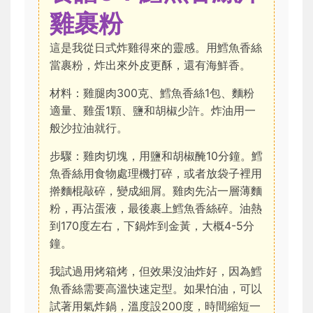
雞裹粉
這是我從日式炸雞得來的靈感。用鱈魚香絲
當裹粉，炸出來外皮更酥，還有海鮮香。
材料：雞腿肉300克、鱈魚香絲1包、麵粉
適量、雞蛋1顆、鹽和胡椒少許。炸油用一
般沙拉油就行。
步驟：雞肉切塊，用鹽和胡椒醃10分鐘。鱈
魚香絲用食物處理機打碎，或者放袋子裡用
擀麵棍敲碎，變成細屑。雞肉先沾一層薄麵
粉，再沾蛋液，最後裹上鱈魚香絲碎。油熱
到170度左右，下鍋炸到金黃，大概4-5分
鐘。
我試過用烤箱烤，但效果沒油炸好，因為鱈
魚香絲需要高溫快速定型。如果怕油，可以
試著用氣炸鍋，溫度設200度，時間縮短一