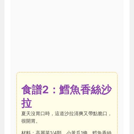
食譜2：鱈魚香絲沙
拉
夏天沒胃口時，這道沙拉清爽又帶點脆口，
很開胃。
材料：高麗菜1/4顆、小黃瓜1條、鱈魚香絲