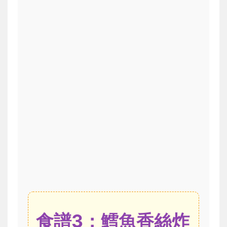
食譜3：鱈魚香絲炸