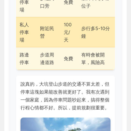
停車
免費
口旁
位子
場
私人
100
附近民
步行多5-10分
停車
元/
營
鐘
場
天
路邊
步道周
有時會被開
免費
停車
邊道路
單，風險高
說真的，大坑登山步道的交通不算太差，但
停車這塊如果能改善就更好了。我有次遇到
一個家庭，因為停車問題吵起來，搞得整個
行程心情都不好。所以，提前規劃很重要。