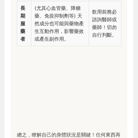
長
(尤其心血管藥、降糖
飲用前務必
期
藥、免疫抑制劑等) 天
諮詢醫師或
服
然成分也可能與藥物產
藥師！切勿
藥
生互動作用，影響藥效
自行判斷。
者
或產生副作用。
總之，瞭解自己的身體狀況是關鍵！任何東西再