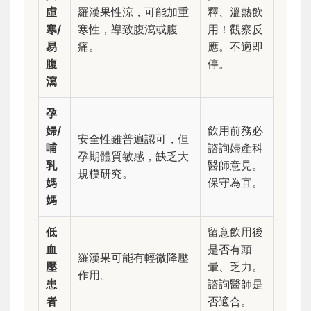
虛
羅漢果性涼，可能加重
釋、溫熱飲
寒/
寒性，導致腹瀉或腹
用！觀察反
易
痛。
應。不適即
腹
停。
瀉
孕
婦/
飲用前務必
安全性雖普遍認可，但
哺
諮詢婦產科
孕期體質敏感，缺乏大
乳
醫師意見。
規模研究。
媽
保守為宜。
媽
低
留意飲用後
血
是否有頭
羅漢果可能有輕微降壓
壓
暈、乏力。
作用。
患
諮詢醫師是
者
否適合。