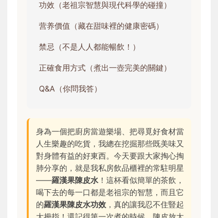
功效（老祖宗智慧與現代科學的碰撞）
营养價值（藏在甜味裡的健康密碼）
禁忌（不是人人都能暢飲！）
正確食用方式（煮出一壺完美的關鍵）
Q&A（你問我答）
身為一個把廚房當遊樂場、把尋覓好食材當
人生樂趣的吃貨，我總在挖掘那些既美味又
對身體有益的好東西。今天要跟大家掏心掏
肺分享的，就是我私房飲品櫃裡的常駐明星
——
羅漢果陳皮水
！這杯看似簡單的茶飲，
喝下去的每一口都是老祖宗的智慧，而且它
的
羅漢果陳皮水功效
，真的讓我忍不住豎起
大拇指！還記得第一次煮的時候，陳皮放太