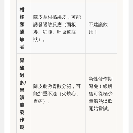
柑
橘
陳皮為柑橘果皮，可能
類
誘發過敏反應（面板
不建議飲
過
癢、紅腫、呼吸道症
用！
敏
狀）。
者
胃
酸
過
急性發作期
多/
陳皮刺激胃酸分泌，可
避免！緩解
胃
能加重不適（火燒心、
後可從極少
潰
胃痛）。
量溫熱淡飲
瘍
開始嘗試。
發
作
期