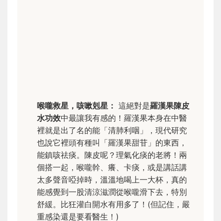
喉嚨救星，咳嗽剋星：
這絕對是
羅漢果陳皮
水功效
中最讓我有感的！羅漢果本身在中醫
裡就是出了名的能「清肺利咽」，現代研究
也說它裡頭有種叫「羅漢果甜苷」的東西，
能鎮咳祛痰。陳皮呢？理氣化痰的老將！兩
個搭一起，喉嚨幹、癢、卡痰，或是講話講
太多聲音啞掉時，溫溫地喝上一大杯，真的
能感覺到一股清涼滋潤從喉嚨滑下去，特別
舒緩。比狂灌白開水有用多了！(但記住，嚴
重感染還是要看醫生！)