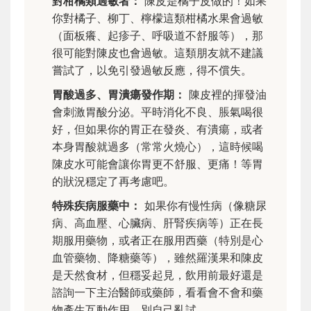
對柑橘類過敏者：
陳皮是橘子皮做的！如果
你對橘子、柳丁、檸檬這類柑橘水果會過敏
（面板癢、起疹子、呼吸道不舒服等），那
很可能對陳皮也會過敏。這類朋友就不建議
嘗試了，以免引發過敏反應，得不償失。
胃酸過多、胃潰瘍發作期：
陳皮裡的揮發油
會刺激胃酸分泌。平時消化不良、脹氣喝很
好，但如果你的胃正在發炎、有潰瘍，或者
本身胃酸就過多（常常火燒心），這時候喝
陳皮水可能會讓你胃更不舒服、更痛！等胃
的狀況穩定了再考慮吧。
特殊疾病服藥中：
如果你有慢性病（像糖尿
病、高血壓、心臟病、肝腎疾病等）正在長
期服用藥物，或者正在服用西藥（特別是心
血管藥物、降糖藥等），雖然羅漢果和陳皮
是天然食材，但穩妥起見，飲用前最好還是
諮詢一下主治醫師或藥師，看看會不會和藥
物產生互動作用。別自己亂試。