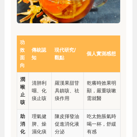
功
效
傳統認
現代研究/
個人實測感想
面
知
觀點
向
潤
清肺利
羅漢果甜苷
乾癢時效果明
喉
咽、化
具鎮咳、祛
顯，嚴重咳嗽
止
痰止咳
痰作用
需就醫
咳
助
理氣健
陳皮揮發油
吃太飽脹氣時
消
脾、燥
促進消化液
喝一杯，舒緩
化
濕化痰
分泌
有感