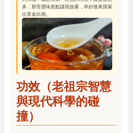
多，那苦澀味差點讓我放棄，幸好後來摸索
出黃金比例。
功效（老祖宗智慧
與現代科學的碰
撞）