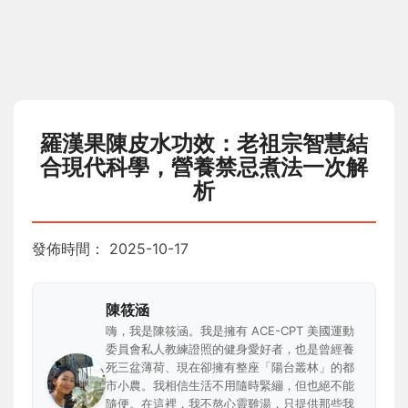
羅漢果陳皮水功效：老祖宗智慧結
合現代科學，營養禁忌煮法一次解
析
發佈時間：
2025-10-17
陳筱涵
嗨，我是陳筱涵。我是擁有 ACE-CPT 美國運動
委員會私人教練證照的健身愛好者，也是曾經養
死三盆薄荷、現在卻擁有整座「陽台叢林」的都
市小農。我相信生活不用隨時緊繃，但也絕不能
隨便。在這裡，我不熬心靈雞湯，只提供那些我