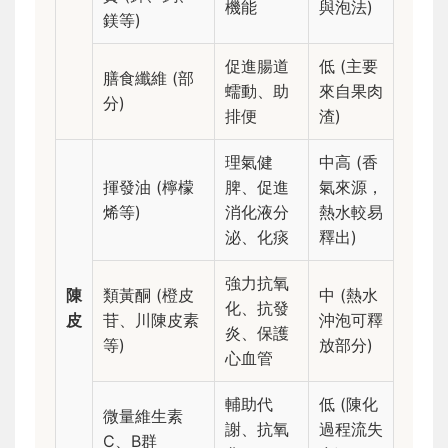
機能
與泡法)
鎂等)
促進腸道
低 (主要
膳食纖維 (部
蠕動、助
來自果肉
分)
排便
渣)
理氣健
中高 (香
揮發油 (檸檬
脾、促進
氣來源，
烯等)
消化液分
熱水較易
泌、化痰
釋出)
強力抗氧
陳
類黃酮 (橙皮
中 (熱水
化、抗發
皮
苷、川陳皮素
沖泡可釋
炎、保護
等)
放部分)
心血管
輔助代
低 (陳化
微量維生素
謝、抗氧
過程流失
C、B群