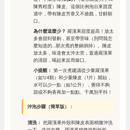
陳舊程度）陳皮。這個比例泡出來甜度
適中，帶有陳皮芳香又不搶戲，甘醇順
口。
為什麼這麼少？
羅漢果甜度超高！放太
多會甜到發齁，甚至帶苦味（別問我怎
麼知道的…那次煮的整鍋倒掉）。陳皮
放太多，味道會太沖太苦，蓋過羅漢果
的清甜，喝起來反而燥口。
小提醒：
第一次煮建議從少量羅漢果
（如1/4顆）和少量陳皮（1片）開始，
水可以少一點（如1公升），覺得不夠
甜或不夠香再加一點點。千萬別手抖！
沖泡步驟（簡單版）：
清洗：
把羅漢果外殼和陳皮表面稍微沖洗
一下，洗掉灰塵。羅漢果稍微捏裂外殼