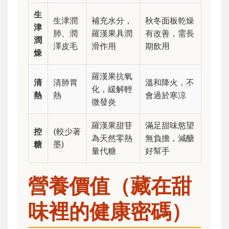
生
生津潤
補充水分，
秋冬面板乾燥
津
肺、潤
羅漢果具潤
有改善，需長
潤
澤皮毛
滑作用
期飲用
燥
羅漢果抗氧
清
清肺胃
溫和降火，不
化，緩解輕
熱
熱
會過於寒涼
微發炎
羅漢果甜苷
滿足甜味慾望
控
(較少著
為天然零熱
無負擔，減醣
糖
墨)
量代糖
好幫手
營養價值（藏在甜
味裡的健康密碼）