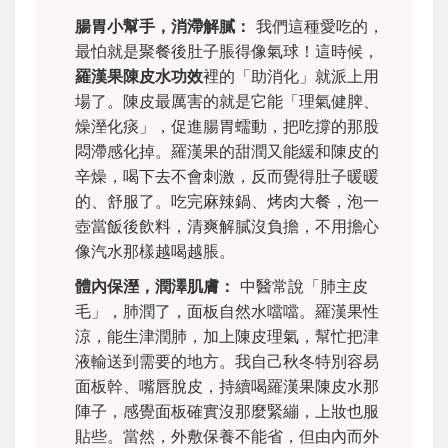
腸胃小幫手，消滯解膩：
我們這種愛吃的，
最怕就是聚餐後肚子脹得像氣球！這時候，
羅漢果陳皮水功效
裡的「助消化」就派上用
場了。陳皮最厲害的就是它能「理氣健脾、
燥溼化痰」，促進腸胃蠕動，把吃撐的那股
悶滯感化掉。羅漢果的甜潤又能緩和陳皮的
辛燥，喝下去不會刺激，反而覺得肚子暖暖
的、舒服了。吃完麻辣鍋、烤肉大餐，泡一
壺當飯後飲料，清爽解膩沒負擔，不用擔心
像汽水那樣越喝越脹。
體內保溼，潤澤肌膚：
中醫常說「肺主皮
毛」，肺潤了，面板自然水噹噹。羅漢果性
涼，能生津潤肺，加上陳皮理氣，幫忙把津
液輸送到需要的地方。我自己秋冬特別容易
面板幹、嘴唇脫皮，持續喝羅漢果陳皮水那
陣子，感覺面板確實沒那麼緊繃，上妝也服
貼些。當然，外敷保養不能省，但由內而外