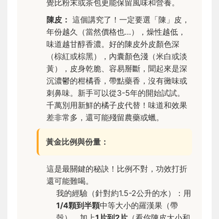
覺比粉末或茶包更能保留風味和營養。
陳皮：
這個講究了！
一定要選「陳」皮
，
年份越久（當然價格也…），燥性越低，
味道越甘醇香濃。好的陳皮外皮顏色深
（棕紅或棕黑），內囊顏色淺（米白或淡
黃），皮身乾脆、容易掰斷，聞起來是深
沉濃鬱的柑橘香，帶點藥香，沒有黴味或
刺鼻味。新手可以從3-5年的開始試試。
千萬別用新鮮的橘子皮代替！味道和效果
差非常多，還可能殘留農藥或蠟。
黃金比例與份量：
這是最關鍵的秘訣！
比例不對，功效打折
還可能難喝。
我的經驗（針對約1.5-2公升的水）：用
1/4顆到半顆
中等大小的羅漢果（帶
殼），加上
1片到2片
（看你陳皮大小和