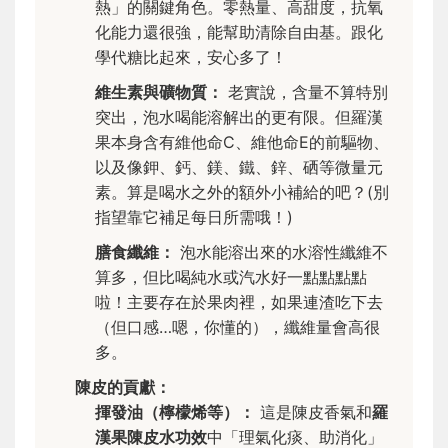
熱」的關鍵角色。零熱量、高甜度，抗氧
化能力還很強，能幫助清除自由基。跟化
學代糖比起來，安心多了！
維生素與礦物質：
老實說，含量不算特別
突出，泡水喝能溶解出的更有限。但羅漢
果本身含有維他命C、維他命E的前驅物、
以及像鉀、鈣、鎂、鐵、鋅、硒等微量元
素。算是喝水之外的額外小補給的吧？(別
指望靠它補足每日所需哦！)
膳食纖維：
泡水能溶出來的水溶性纖維不
算多，但比喝純水或汽水好一點點點點
啦！主要存在於果肉裡，如果連渣吃下去
（但口感…嗯，你懂的），纖維量會高很
多。
陳皮的貢獻：
揮發油（檸檬烯等）：
這是陳皮香氣和
羅
漢果陳皮水功效
中「理氣化痰、助消化」