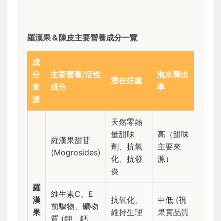
羅漢果＆陳皮主要營養成分一覽
成
分
主要營養/活性
泡水釋出
潛在好處
來
成分
率
源
天然零熱
量甜味
高（甜味
羅漢果甜苷
劑、抗氧
主要來
(Mogrosides)
化、抗發
源）
炎
羅
維生素C、E
漢
抗氧化、
中低 (視
前驅物、礦物
果
維持生理
果實品質
質 (鉀、鈣、