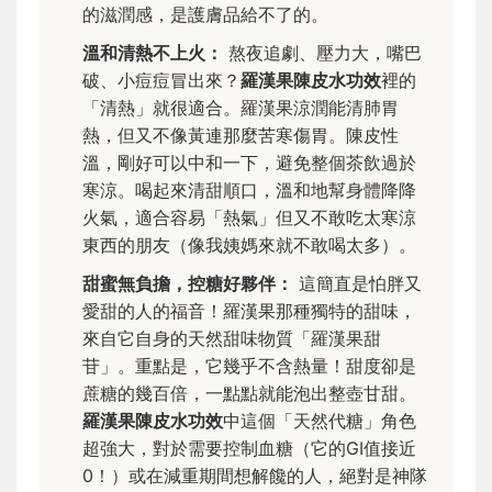
的滋潤感，是護膚品給不了的。
溫和清熱不上火：
熬夜追劇、壓力大，嘴巴
破、小痘痘冒出來？
羅漢果陳皮水功效
裡的
「清熱」就很適合。羅漢果涼潤能清肺胃
熱，但又不像黃連那麼苦寒傷胃。陳皮性
溫，剛好可以中和一下，避免整個茶飲過於
寒涼。喝起來清甜順口，溫和地幫身體降降
火氣，適合容易「熱氣」但又不敢吃太寒涼
東西的朋友（像我姨媽來就不敢喝太多）。
甜蜜無負擔，控糖好夥伴：
這簡直是怕胖又
愛甜的人的福音！羅漢果那種獨特的甜味，
來自它自身的天然甜味物質「羅漢果甜
苷」。重點是，它幾乎不含熱量！甜度卻是
蔗糖的幾百倍，一點點就能泡出整壺甘甜。
羅漢果陳皮水功效
中這個「天然代糖」角色
超強大，對於需要控制血糖（它的GI值接近
0！）或在減重期間想解饞的人，絕對是神隊