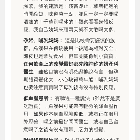
頻繁。我的建議是：淺嘗即止，或者把泡的
時間縮短，味道淡一點，並且一定一定要喝
溫熱的！千萬別喝冰的！觀察看看身體反
應。我自己姨媽來頭兩天就不太敢喝太多。
孕婦、哺乳媽媽：
這是比較需要謹慎的族
群。羅漢果在傳統使用上被認為相對安全，
陳皮也是常見食材，但畢竟關係到小寶寶，
任何飲食上的改變最好都先諮詢你的婦產科
醫生
。雖然目前沒有明確證據說有害，但孕
期體質變化大，小心駛得萬年船！哺乳媽媽
也要注意寶寶喝了母乳後有沒有特別反應。
低血壓患者：
有聽過一種說法（雖然不是廣
泛證實），羅漢果可能帶有輕微的降血壓作
用。如果你本身血壓就偏低，或者正在服用
降壓藥，喝之前最好問問醫生，或者自己留
意喝了之後有沒有頭暈、乏力的感覺。