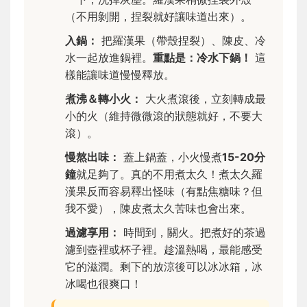
（不用剝開，捏裂就好讓味道出來）。
入鍋：
把羅漢果（帶殼捏裂）、陳皮、冷
水一起放進鍋裡。
重點是：冷水下鍋！
這
樣能讓味道慢慢釋放。
煮沸＆轉小火：
大火煮滾後，立刻轉成最
小的火（維持微微滾的狀態就好，不要大
滾）。
慢熬出味：
蓋上鍋蓋，小火慢煮
15-20分
鐘
就足夠了。真的不用煮太久！煮太久羅
漢果反而容易釋出怪味（有點焦糖味？但
我不愛），陳皮煮太久苦味也會出來。
過濾享用：
時間到，關火。把煮好的茶過
濾到壺裡或杯子裡。趁溫熱喝，最能感受
它的滋潤。剩下的放涼後可以冰冰箱，冰
冰喝也很爽口！