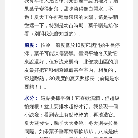
我有年冬天把它移到光照差一點的地方，結
果葉子變得超薄，甜味淡得像白開水... 不
過！夏天正午那種毒辣辣的太陽，還是要稍
微遮一下，特別是幼苗時期，葉子曬焦給你
看（別問我怎麼知道的）。
溫度：
怕冷！溫度低於10度它就開始生長停
滯，葉子可能凍傷變黑。臺灣平地冬天對它
來說還好，但寒流來襲時，北部或山區的朋
友最好把它移到避風處甚至室內。相反的，
它超耐熱，30幾度的夏天照樣長（前提是水
要夠！）。
水分：
這點要抓平衡！它喜歡濕潤，但超級
怕爛根！盆土要排水超好才行。我發現一個
小訣竅：看到表土有點乾乾的，再澆透它。
夏天蒸發快，幾乎天天要澆；冬天則要拉長
間隔。如果葉子垂頭喪氣軟趴趴，八成是缺