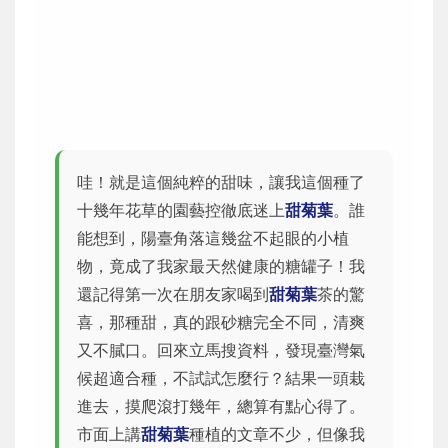
哇！就是這個純粹的甜味，讓我這個種了
十幾年花草的園藝控徹底迷上
甜菊葉
。誰
能想到，陽臺角落這幾盆不起眼的小植
物，竟成了我家最天然健康的糖罐子！我
還記得第一次在朋友家喝到
甜菊葉
茶的驚
喜，那種甜，真的跟砂糖完全不同，清爽
又不膩口。回來立馬搜資料，發現臺灣氣
候超適合種，不試試怎麼行？結果一頭栽
進去，摸爬滾打幾年，總算有點心得了。
市面上講
甜菊葉
種植的文章不少，但像我