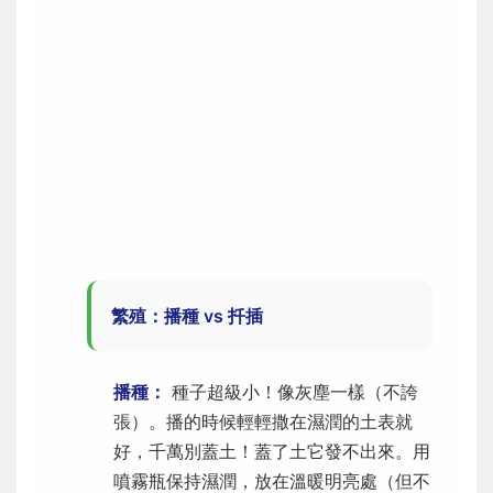
繁殖：播種 vs 扦插
播種：
種子超級小！像灰塵一樣（不誇
張）。播的時候輕輕撒在濕潤的土表就
好，千萬別蓋土！蓋了土它發不出來。用
噴霧瓶保持濕潤，放在溫暖明亮處（但不