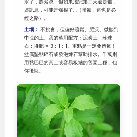
水了，趕緊澆！但如果澆完第二天還是垂，
壞訊息，可能是爛根了...（嘆氣，這也是必
經之路）。
土壤：
不挑食，但偏好疏鬆、肥沃、微酸到
中性的土。我的萬用配方：泥炭土：珍珠
石：堆肥 = 3：1：1。重點是一定要透氣！
盆底墊點碎石或發泡煉石幫助排水。千萬別
用黏巴巴的黃土或容易板結的舊園土種，包
你後悔。