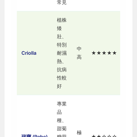
常見
植株
臺灣
矮
南部
壯、
炎熱
特別
地
中
Criolla
耐濕
★★★★★
區、
高
熱、
陽臺
抗病
空間
性較
有限
好
者
專業
有經
品
驗種
種、
植
甜菊
者、
極
瑞寶 (Rebe)
糖苷
★★☆☆☆
追求