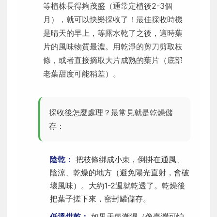
等植株長得夠茂盛（通常定植後2-3個
月），就可以快樂採收了！最佳採收時機
是晴天的早上，等露水乾了之後，這時葉
片的風味物質最濃。用乾淨的剪刀剪取枝
條，或者直接摘取大片成熟的葉片（底部
老葉甜度可能稍差）。
採收後怎麼處理？最常見就是乾燥儲
存：
陰乾：
把枝條綁成小束，倒掛在通風、
陰涼、乾燥的地方（避免陽光直射，會破
壞風味）。大約1-2週就乾透了。乾燥後
把葉子搓下來，密封罐儲存。
低溫烘乾：
如果天氣潮濕（像臺灣可怕