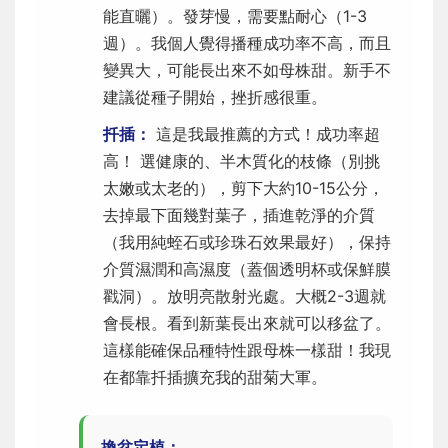
能直曬）。發芽慢，需要點耐心（1-3
週）。我個人覺得播種成功率不高，而且
變異大，可能長出來不如母株甜。新手不
建議從種子開始，挫折感很重。
扦插：
這是我最推薦的方式！成功率超
高！ 選健康的、半木質化的枝條（別挑
太嫩或太老的），剪下大約10-15公分，
去掉最下面幾對葉子，插進乾淨的介質
（我用純蛭石或珍珠石效果最好），保持
介質濕潤和高濕度（蓋個透明杯或保鮮膜
戳洞）。放明亮散射光處。大概2-3週就
會長根。看到新葉長出來就可以移盆了。
這樣能確保品種特性跟母株一樣甜！我現
在都靠扦插擴充我的甜菊大軍。
換盆定植：