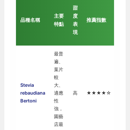
適
甜
合
主要
度
品種名稱
推薦指數
種
特點
表
植
現
者
最普
遍、
葉片
新手
較
入
Stevia
大、
門、
rebaudiana
適應
高
★★★★☆
追求
Bertoni
性
甜度
強，
與產
園藝
量者
店最