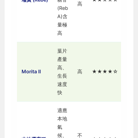
高
(Reb
頂級
A)含
甜味
量極
成分
高
者
葉片
產量
需要
高、
大量
Morita Ⅱ
高
★★★★☆
生長
收成
速度
者
快
適應
本地
樂於
氣
嘗
候、
不
試、