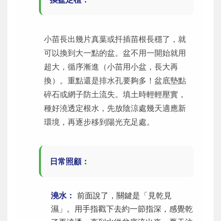
小苗長出幾片真葉或扦插苗根長穩了，就
可以換到大一點的盆。盆不用一開始就用
超大，循序漸進（小苗用小盆，長大再
換）。重點還是排水孔要夠多！盆底墊點
碎石或網子防土流失。填土時輕輕壓實，
種好澆透定根水，先放陰涼處幾天適應新
環境，再逐步移到陽光充足處。
日常照顧：
澆水：
前面說了，關鍵是「見乾見
濕」。用手指戳下去約一節指深，感覺乾