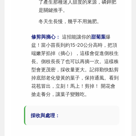
了產生那種迷人甜度的來源，磷鉀肥
是關鍵推手。
冬天生長慢，幾乎不用施肥。
修剪與摘心：
這招能讓你的
甜菊葉
爆
盆！當小苗長到約15-20公分高時，把頂
端嫩芽掐掉（摘心），這樣會促進側枝生
長。側枝長長了也可以再摘一次。這樣株
型會更茂密，採收量更大。記得勤快點剪
掉底部老化發黃的葉子，保持通風。看到
花苞冒出，立刻！馬上！剪掉！ 開花會
搶走養分，讓葉子變難吃。
採收與處理：