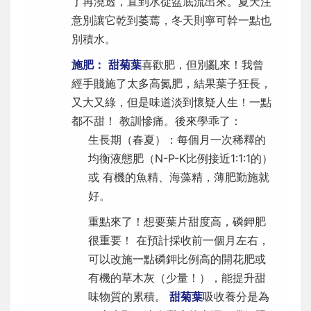
了再澆透，直到水從盆底流出來。夏天注
意別讓它乾到萎蔫，冬天則寧可幹一點也
別積水。
施肥：
甜菊葉
喜歡肥，但別亂來！我曾
經手賤施了太多高氮肥，結果葉子狂長，
又大又綠，但是味道淡到懷疑人生！一點
都不甜！ 教訓慘痛。後來學乖了：
生長期（春夏）：每個月一次稀釋的
均衡液態肥（N-P-K比例接近1:1:1的）
或 有機的魚精、海藻精，薄肥勤施就
好。
重點來了！想要葉片甜度高，磷鉀肥
很重要！ 在預計採收前一個月左右，
可以改施一點磷鉀比例高的開花肥或
有機的草木灰（少量！），能提升甜
味物質的累積。
甜菊葉
吸收養分是為