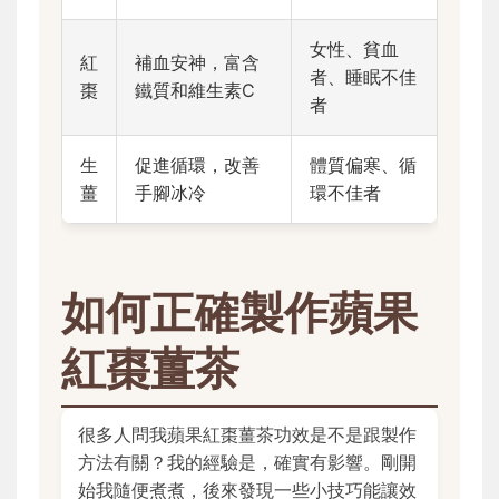
女性、貧血
紅
補血安神，富含
者、睡眠不佳
棗
鐵質和維生素C
者
生
促進循環，改善
體質偏寒、循
薑
手腳冰冷
環不佳者
如何正確製作蘋果
紅棗薑茶
很多人問我蘋果紅棗薑茶功效是不是跟製作
方法有關？我的經驗是，確實有影響。剛開
始我隨便煮煮，後來發現一些小技巧能讓效