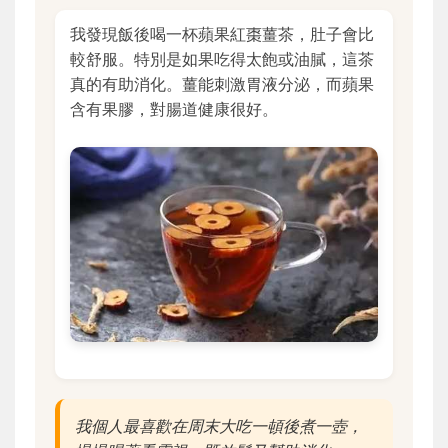
我發現飯後喝一杯蘋果紅棗薑茶，肚子會比
較舒服。特別是如果吃得太飽或油膩，這茶
真的有助消化。薑能刺激胃液分泌，而蘋果
含有果膠，對腸道健康很好。
我個人最喜歡在周末大吃一頓後煮一壺，