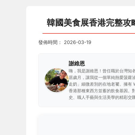
韓國美食展香港完整攻
發佈時間：
2026-03-19
謝維恩
嗨，我是謝維恩！曾任職於台灣知
居歲月，讓我從一個單純熱愛菠蘿
走奶」細微差別的在地老饕。擁有 
香港那種東西方並蓄的飲食基因。
史、職人手藝與生活美學的精彩交