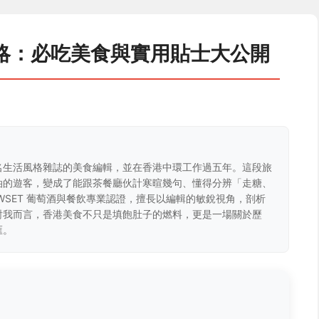
略：必吃美食與實用貼士大公開
名生活風格雜誌的美食編輯，並在香港中環工作過五年。這段旅
油的遊客，變成了能跟茶餐廳伙計寒暄幾句、懂得分辨「走糖、
WSET 葡萄酒與餐飲專業認證，擅長以編輯的敏銳視角，剖析
對我而言，香港美食不只是填飽肚子的燃料，更是一場關於歷
匯。