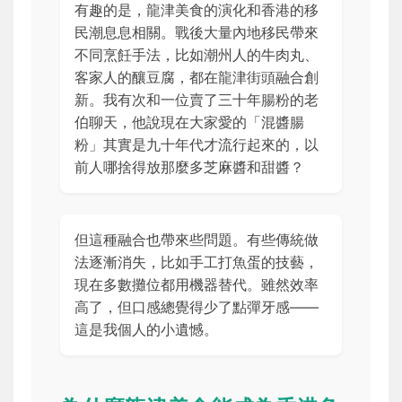
有趣的是，龍津美食的演化和香港的移
民潮息息相關。戰後大量內地移民帶來
不同烹飪手法，比如潮州人的牛肉丸、
客家人的釀豆腐，都在龍津街頭融合創
新。我有次和一位賣了三十年腸粉的老
伯聊天，他說現在大家愛的「混醬腸
粉」其實是九十年代才流行起來的，以
前人哪捨得放那麼多芝麻醬和甜醬？
但這種融合也帶來些問題。有些傳統做
法逐漸消失，比如手工打魚蛋的技藝，
現在多數攤位都用機器替代。雖然效率
高了，但口感總覺得少了點彈牙感——
這是我個人的小遺憾。