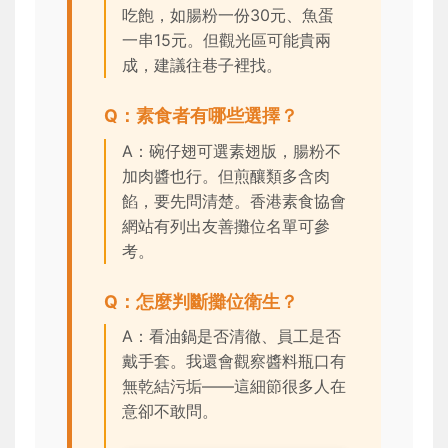
吃飽，如腸粉一份30元、魚蛋
一串15元。但觀光區可能貴兩
成，建議往巷子裡找。
Q：素食者有哪些選擇？
A：碗仔翅可選素翅版，腸粉不
加肉醬也行。但煎釀類多含肉
餡，要先問清楚。香港素食協會
網站有列出友善攤位名單可參
考。
Q：怎麼判斷攤位衛生？
A：看油鍋是否清徹、員工是否
戴手套。我還會觀察醬料瓶口有
無乾結污垢——這細節很多人在
意卻不敢問。