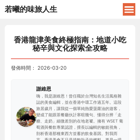
若曦的味旅人生
香港龍津美食終極指南：地道小吃
秘辛與文化探索全攻略
發佈時間：
2026-03-20
謝維恩
嗨，我是謝維恩！曾任職於台灣知名生活風格雜
誌的美食編輯，並在香港中環工作過五年。這段
旅居歲月，讓我從一個單純熱愛菠蘿油的遊客，
變成了能跟茶餐廳伙計寒暄幾句、懂得分辨「走
糖、走奶」細微差別的在地老饕。擁有 WSET 葡
萄酒與餐飲專業認證，擅長以編輯的敏銳視角，
剖析香港那種東西方並蓄的飲食基因。對我而
言，香港美食不只是填飽肚子的燃料，更是一場