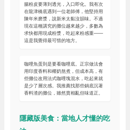
腸粉皮要薄到透光，入口即化。我有次
在龍津橋底遇到一位老師傅，他堅持用
陳年米磨漿，說新米太黏沒韻味。不過
現在這種講究的攤位越來越少，多數為
求快都用現成粉漿，吃起來粉感重——
這是我覺得最可惜的地方。
咖哩魚蛋則是要看咖哩底。正宗做法會
用印度香料和椰奶熬煮，但成本高，有
些攤位改用法式咖哩塊混水，吃起來就
是少了層次感。我推薦找那些鍋底沉著
香料渣的攤位，雖然賣相亂但味道正。
隱藏版美食：當地人才懂的吃