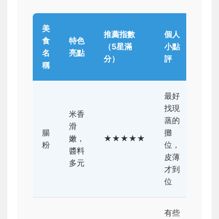
美
推薦指數
個人
食
特色
（5星滿
小點
名
亮點
分）
評
稱
最好
找現
米香
蒸的
滑
腸
攤
嫩，
★★★★★
粉
位，
醬料
皮薄
多元
才到
位
有些