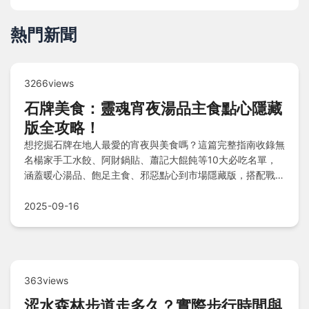
熱門新聞
3266views
石牌美食：靈魂宵夜湯品主食點心隱藏
版全攻略！
想挖掘石牌在地人最愛的宵夜與美食嗎？這篇完整指南收錄無
名楊家手工水餃、阿財鍋貼、蕭記大餛飩等10大必吃名單，
涵蓋暖心湯品、飽足主食、邪惡點心到市場隱藏版，搭配戰力
分析與在地Q&A，幫你輕鬆鎖定目標，從早吃到晚絕不錯
過！
2025-09-16
363views
涩水森林步道走多久？實際步行時間與