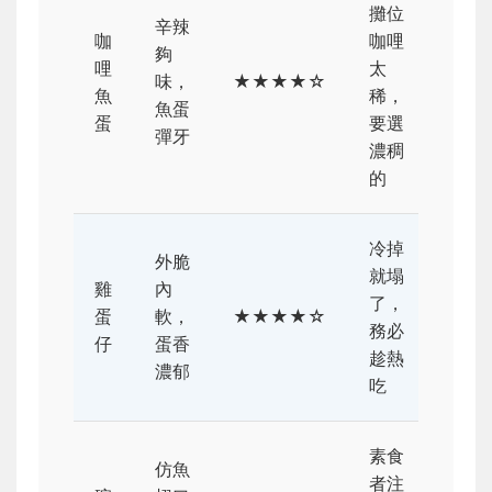
攤位
辛辣
咖
咖哩
夠
哩
太
味，
★★★★☆
魚
稀，
魚蛋
蛋
要選
彈牙
濃稠
的
冷掉
外脆
就塌
雞
內
了，
蛋
軟，
★★★★☆
務必
仔
蛋香
趁熱
濃郁
吃
素食
仿魚
者注