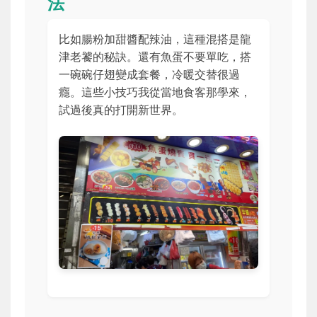
法
比如腸粉加甜醬配辣油，這種混搭是龍
津老饕的秘訣。還有魚蛋不要單吃，搭
一碗碗仔翅變成套餐，冷暖交替很過
癮。這些小技巧我從當地食客那學來，
試過後真的打開新世界。