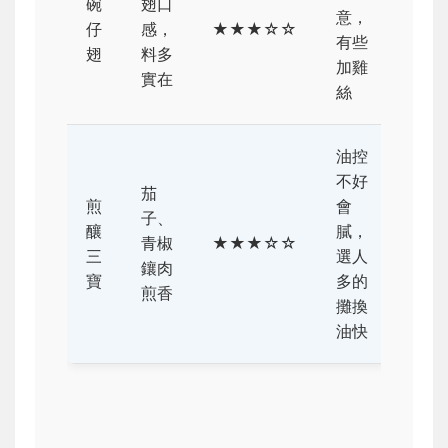
碗
翅口
意，
仔
感，
★★★☆☆
有些
翅
料多
加雞
實在
絲
油控
不好
茄
煎
會
子、
釀
膩，
青椒
★★★☆☆
三
選人
鑲肉
寶
多的
煎香
攤換
油快