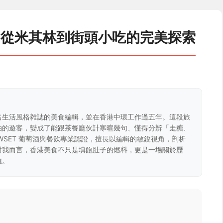
：從米其林到街頭小吃的完美探索
名生活風格雜誌的美食編輯，並在香港中環工作過五年。這段旅
油的遊客，變成了能跟茶餐廳伙計寒暄幾句、懂得分辨「走糖、
WSET 葡萄酒與餐飲專業認證，擅長以編輯的敏銳視角，剖析
對我而言，香港美食不只是填飽肚子的燃料，更是一場關於歷
匯。