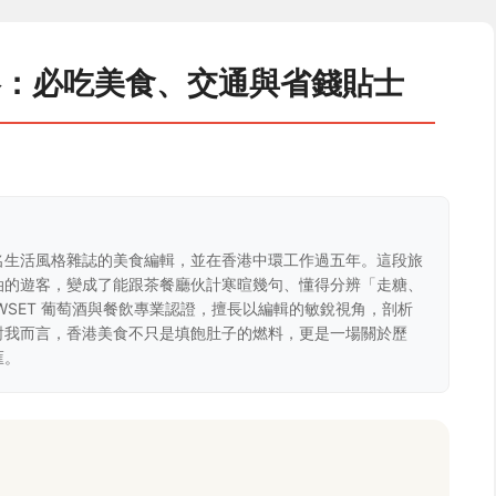
略：必吃美食、交通與省錢貼士
名生活風格雜誌的美食編輯，並在香港中環工作過五年。這段旅
油的遊客，變成了能跟茶餐廳伙計寒暄幾句、懂得分辨「走糖、
WSET 葡萄酒與餐飲專業認證，擅長以編輯的敏銳視角，剖析
對我而言，香港美食不只是填飽肚子的燃料，更是一場關於歷
匯。