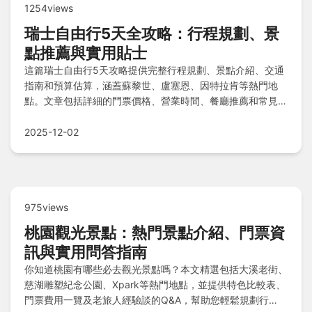
1254views
瑞士自由行5天全攻略：行程規劃、景
點推薦與實用貼士
這篇瑞士自由行5天攻略提供完整行程規劃、景點介紹、交通
指南和預算估算，涵蓋蘇黎世、盧塞恩、因特拉肯等熱門地
點。文章包括詳細的門票價格、營業時間、餐廳推薦和常見問
答，幫助你輕鬆規劃一趟難忘的瑞士之旅。無論是第一次自由
行或深度遊，都能找到實用資訊。
2025-12-02
975views
桃園觀光景點：熱門景點介紹、門票資
訊與實用問答指南
你知道桃園有哪些必去觀光景點嗎？本文精選包括大溪老街、
慈湖雕塑紀念公園、Xpark等熱門地點，並提供特色比較表、
門票費用一覽及老旅人經驗談的Q&A，幫助您輕鬆規劃行