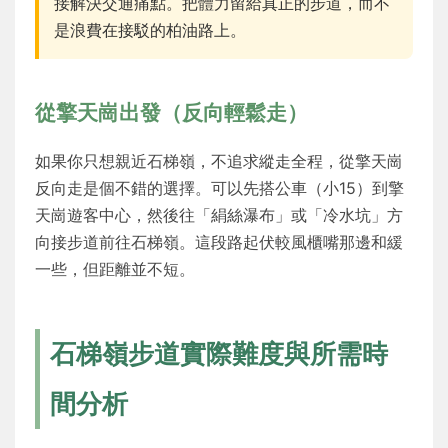
接解決交通痛點。把體力留給真正的步道，而不
是浪費在接駁的柏油路上。
從擎天崗出發（反向輕鬆走）
如果你只想親近石梯嶺，不追求縱走全程，從擎天崗
反向走是個不錯的選擇。可以先搭公車（小15）到擎
天崗遊客中心，然後往「絹絲瀑布」或「冷水坑」方
向接步道前往石梯嶺。這段路起伏較風櫃嘴那邊和緩
一些，但距離並不短。
石梯嶺步道實際難度與所需時
間分析