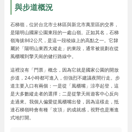
與步道概況
石梯嶺，位於台北市士林區與新北市萬里區的交界，
是陽明山國家公園東段的一處山嶺。正如其名，石梯
嶺海拔862公尺，是這一段稜線上的高點之一。它隸
屬於「陽明山東西大縱走」的東段，通常被規劃在從
風櫃嘴到擎天崗的健行路線中。
這裡沒有「門票」概念，因為它就是國家公園的開放
步道，24小時都可進入，但強烈不建議夜間行走。步
道主要入口有兩個：一是從「風櫃嘴」涼亭起登，這
是大多數縱走者的選擇；二是從擎天崗遊客中心反向
走過來。我個人偏愛從風櫃嘴出發，因為這樣走，抵
達石梯嶺時會有種「攻頂」的成就感，視野也是漸進
式地打開。