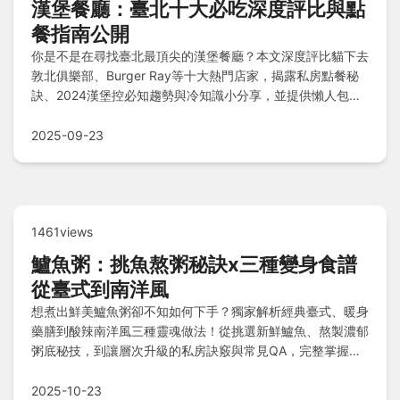
漢堡餐廳：臺北十大必吃深度評比與點
餐指南公開
你是不是在尋找臺北最頂尖的漢堡餐廳？本文深度評比貓下去
敦北俱樂部、Burger Ray等十大熱門店家，揭露私房點餐秘
訣、2024漢堡控必知趨勢與冷知識小分享，並提供懶人包特
色速查表及常見Q&A，讓你輕鬆鎖定心頭好不再挑花眼！
2025-09-23
1461views
鱸魚粥：挑魚熬粥秘訣x三種變身食譜
從臺式到南洋風
想煮出鮮美鱸魚粥卻不知如何下手？獨家解析經典臺式、暖身
藥膳到酸辣南洋風三種靈魂做法！從挑選新鮮鱸魚、熬製濃郁
粥底秘技，到讓層次升級的私房訣竅與常見QA，完整掌握讓
粥品滑順綿密、魚肉嫩而不散的關鍵，寒冬暖胃或開胃料理一
次滿足！
2025-10-23