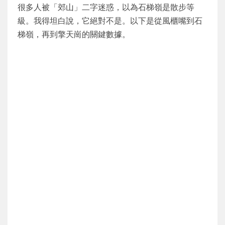
很多人被「郊山」二字迷惑，以為石梯嶺是散步等
級。我得坦白說，它絕對不是。以下是從風櫃嘴到石
梯嶺，再到擎天崗的關鍵數據。