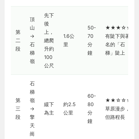
先下
頂
後
山
50-
★★★☆☆
第
上，
→
1.6公
70
有陡下與著
二
總爬
石
里
分
名的「石
段
升約
梯
鐘
梯」陡上
100
嶺
公尺
石
梯
60-
第
嶺
★★☆☆☆
緩下
約2.5
80
三
→
草原漫步，
為主
公里
分
段
擎
但路程長
鐘
天
崗