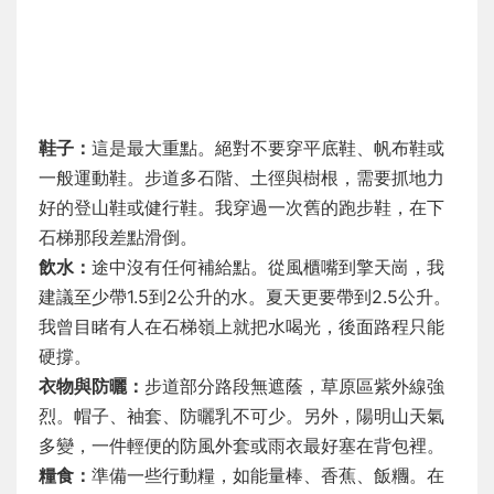
鞋子：
這是最大重點。絕對不要穿平底鞋、帆布鞋或
一般運動鞋。步道多石階、土徑與樹根，需要抓地力
好的登山鞋或健行鞋。我穿過一次舊的跑步鞋，在下
石梯那段差點滑倒。
飲水：
途中沒有任何補給點。從風櫃嘴到擎天崗，我
建議至少帶1.5到2公升的水。夏天更要帶到2.5公升。
我曾目睹有人在石梯嶺上就把水喝光，後面路程只能
硬撐。
衣物與防曬：
步道部分路段無遮蔭，草原區紫外線強
烈。帽子、袖套、防曬乳不可少。另外，陽明山天氣
多變，一件輕便的防風外套或雨衣最好塞在背包裡。
糧食：
準備一些行動糧，如能量棒、香蕉、飯糰。在