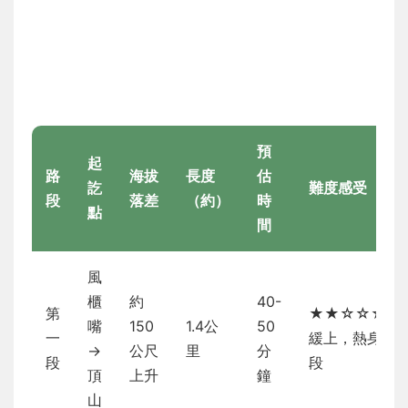
預
起
路
海拔
長度
估
訖
難度感受
段
落差
（約）
時
點
間
風
櫃
約
40-
第
★★☆☆☆
嘴
150
1.4公
50
一
緩上，熱身
→
公尺
里
分
段
段
頂
上升
鐘
山