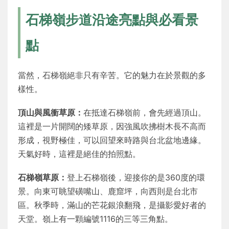
石梯嶺步道沿途亮點與必看景
點
當然，石梯嶺絕非只有辛苦。它的魅力在於景觀的多
樣性。
頂山與風衝草原：
在抵達石梯嶺前，會先經過頂山。
這裡是一片開闊的矮草原，因強風吹拂樹木長不高而
形成，視野極佳，可以回望來時路與台北盆地邊緣。
天氣好時，這裡是絕佳的拍照點。
石梯嶺草原：
登上石梯嶺後，迎接你的是360度的環
景。向東可眺望磺嘴山、鹿窟坪，向西則是台北市
區。秋季時，滿山的芒花銀浪翻飛，是攝影愛好者的
天堂。嶺上有一顆編號1116的三等三角點。