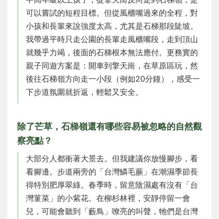
可以嘗試的短程目標。但從風櫃嘴過來的全程，對
小孩和長輩來說強度太高，尤其是石梯那段陡坡。
我帶過平時只走公園的長輩走風櫃嘴段，走到頂山
就幾乎力竭，後面的石梯根本無法應付。更務實的
親子同遊方案是：開車到擎天崗，在草原區玩，然
後往石梯嶺方向走一小段（例如20分鐘），感受一
下步道氛圍就折返，輕鬆又安全。
除了芒草，石梯嶺還有哪些容易被忽略的自然觀
察亮點？
大部分人都衝著大景去。但我建議你放慢腳步，看
看腳邊。步道兩旁的「台灣鱗毛蕨」在潮濕季節長
得特別肥厚翠綠。春季時，留意陰濕處有沒有「台
灣菫菜」的小紫花。在柳杉林裡，安靜停留一會
兒，可能會聽到「藪鳥」嘹亮的叫聲，牠們是台灣