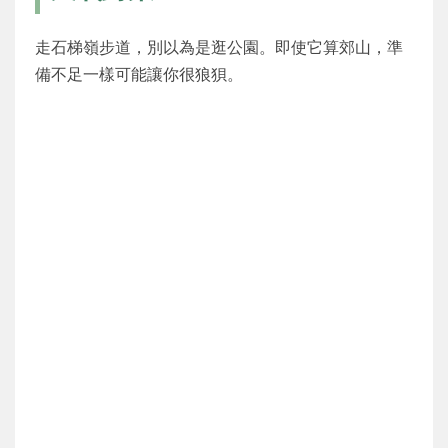
走石梯嶺步道，別以為是逛公園。即使它算郊山，準
備不足一樣可能讓你很狼狽。