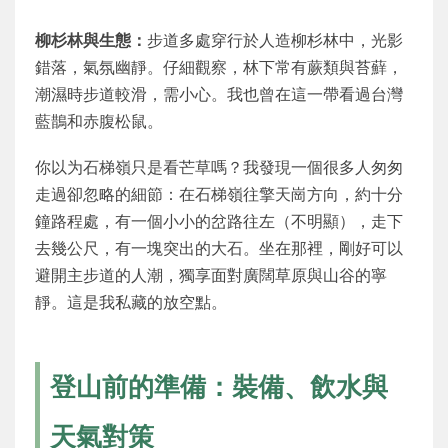
柳杉林與生態：
步道多處穿行於人造柳杉林中，光影
錯落，氣氛幽靜。仔細觀察，林下常有蕨類與苔蘚，
潮濕時步道較滑，需小心。我也曾在這一帶看過台灣
藍鵲和赤腹松鼠。
你以为石梯嶺只是看芒草嗎？我發現一個很多人匆匆
走過卻忽略的細節：在石梯嶺往擎天崗方向，約十分
鐘路程處，有一個小小的岔路往左（不明顯），走下
去幾公尺，有一塊突出的大石。坐在那裡，剛好可以
避開主步道的人潮，獨享面對廣闊草原與山谷的寧
靜。這是我私藏的放空點。
登山前的準備：裝備、飲水與
天氣對策