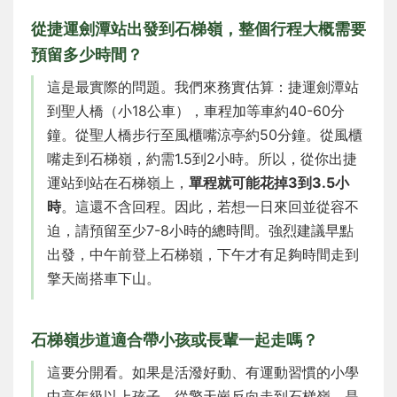
從捷運劍潭站出發到石梯嶺，整個行程大概需要
預留多少時間？
這是最實際的問題。我們來務實估算：捷運劍潭站
到聖人橋（小18公車），車程加等車約40-60分
鐘。從聖人橋步行至風櫃嘴涼亭約50分鐘。從風櫃
嘴走到石梯嶺，約需1.5到2小時。所以，從你出捷
運站到站在石梯嶺上，
單程就可能花掉3到3.5小
時
。這還不含回程。因此，若想一日來回並從容不
迫，請預留至少7-8小時的總時間。強烈建議早點
出發，中午前登上石梯嶺，下午才有足夠時間走到
擎天崗搭車下山。
石梯嶺步道適合帶小孩或長輩一起走嗎？
這要分開看。如果是活潑好動、有運動習慣的小學
中高年級以上孩子，從擎天崗反向走到石梯嶺，是