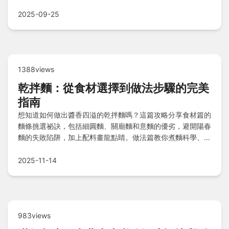
程，省時省錢玩遍桃園！
2025-09-25
1388views
乾拌麵：從食材選擇到做法步驟的完美
指南
想知道如何做出醬香四溢的乾拌麵嗎？這篇攻略分享食材篇的
麵條挑選祕訣，包括細圓麵、關廟麵和意麵的優劣，避開陽春
麵的失敗陷阱，加上配料畫龍點睛。做法篇教你煮麵科學、瀝
乾防黏技巧、醬汁融合魔法，以及配料華麗登場的步驟，最後
還有Q&A快問快答，讓您輕鬆掌握乾拌麵的精髓！
2025-11-14
983views