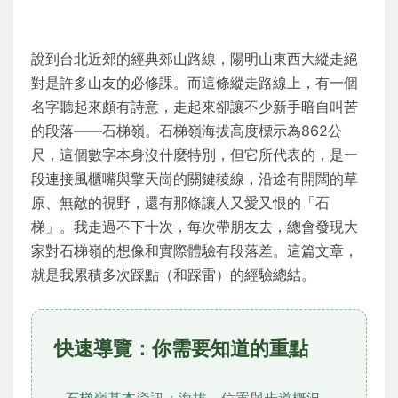
說到台北近郊的經典郊山路線，陽明山東西大縱走絕
對是許多山友的必修課。而這條縱走路線上，有一個
名字聽起來頗有詩意，走起來卻讓不少新手暗自叫苦
的段落——石梯嶺。石梯嶺海拔高度標示為862公
尺，這個數字本身沒什麼特別，但它所代表的，是一
段連接風櫃嘴與擎天崗的關鍵稜線，沿途有開闊的草
原、無敵的視野，還有那條讓人又愛又恨的「石
梯」。我走過不下十次，每次帶朋友去，總會發現大
家對石梯嶺的想像和實際體驗有段落差。這篇文章，
就是我累積多次踩點（和踩雷）的經驗總結。
快速導覽：你需要知道的重點