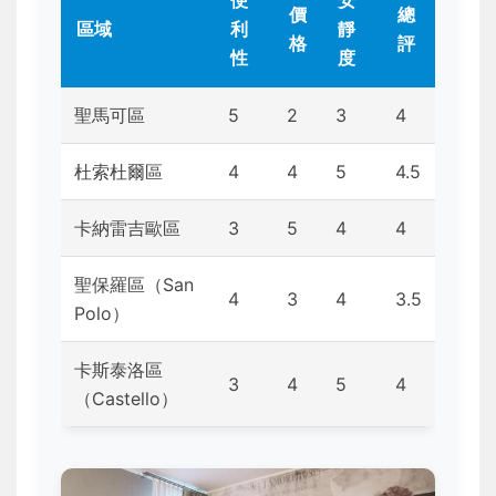
價
總
區域
利
靜
格
評
性
度
聖馬可區
5
2
3
4
杜索杜爾區
4
4
5
4.5
卡納雷吉歐區
3
5
4
4
聖保羅區（San
4
3
4
3.5
Polo）
卡斯泰洛區
3
4
5
4
（Castello）