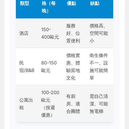
類型
格（每
優點
缺點
晚）
服務
價格高、
150-
酒店
好、位
空間可能
400歐元
置便利
小
價格實
衛生條件
民
80-150
惠、體
不一、設
宿/B&B
歐元
驗當地
施可能簡
文化
單
100-200
有廚
需自己清
公寓出
歐元
房、適
潔、可能
租
（按週
合團體
無電梯
優惠）