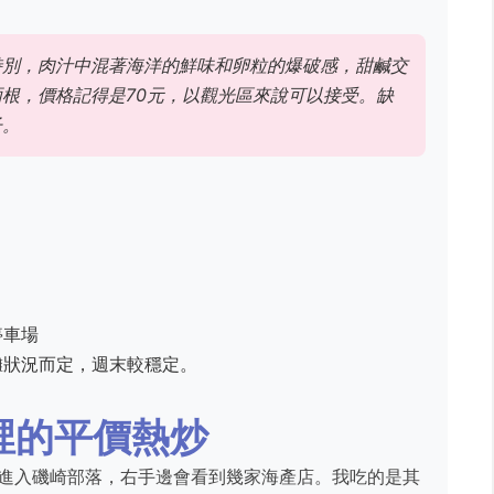
特別，肉汁中混著海洋的鮮味和卵粒的爆破感，甜鹹交
根，價格記得是70元，以觀光區來說可以接受。缺
子。
停車場
攤狀況而定，週末較穩定。
裡的平價熱炒
，進入磯崎部落，右手邊會看到幾家海產店。我吃的是其