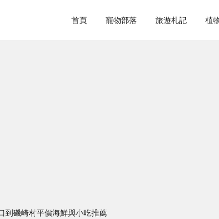
首頁
寵物部落
旅遊札記
植
口到磯崎村平價海鮮與小吃推薦