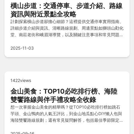
橫山步道：交通停車、步道介紹、路線
資訊與附近景點全攻略
計劃探索橫山步道卻擔心細節？這裡提供交通停車實用指南、
詳細步道介紹與資訊、清晰路線規劃、周邊景點如獅頭山勸化
堂、南莊老街和峨眉湖導覽，以及關鍵注意事項和常見問題解
答，助您輕鬆規劃完美登山之旅。
2025-11-03
1422views
金山美食：TOP10必吃排行榜、海陸
雙饗路線與伴手禮攻略全收錄
想一次掌握金山美食的精華嗎？從TOP10必吃排行榜如跳石
芋頭、金山鴨肉的人氣王評比，到金山地瓜點心DIY懶人包與
海陸雙饗路線規劃；還有常見疑問解答，包括最佳季節限定、
適合長輩小孩的推薦店家與地道伴手禮採買秘訣，帶你輕鬆玩
遍金山美食地圖！
2025-09-16