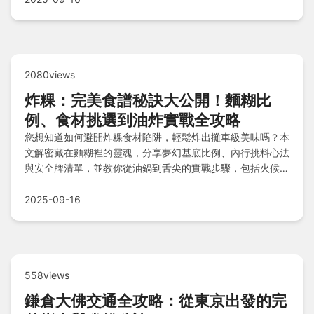
2080views
炸粿：完美食譜秘訣大公開！麵糊比
例、食材挑選到油炸實戰全攻略
您想知道如何避開炸粿食材陷阱，輕鬆炸出攤車級美味嗎？本
文解密藏在麵糊裡的靈魂，分享夢幻基底比例、內行挑料心法
與安全牌清單，並教你從油鍋到舌尖的實戰步驟，包括火候控
制關鍵與全臺排行榜，最後還有Q&A解答愛好者疑惑，一次
掌握完美炸粿的所有技巧！
2025-09-16
558views
鎌倉大佛交通全攻略：從東京出發的完