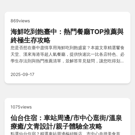
869views
海鮮吃到飽臺中：熱門餐廳TOP推薦與
終極生存攻略
您是否想在臺中盡情享用海鮮吃到飽盛宴？本篇文章精選饗食
天堂、漢來海港等超人氣餐廳，提供快速比一比各店特色、必
學生存法則與熱門推薦清單，並解答常見疑問，讓您吃得划算
又滿足，輕鬆掌握台中頂級海鮮饗宴！
2025-09-17
1075views
仙台住宿：車站周邊/市中心逛街/溫泉
療癒/文青設計/親子體驗全攻略
點選仙台住宿？精選車站周邊樞紐飯店、市中心血拼美食首