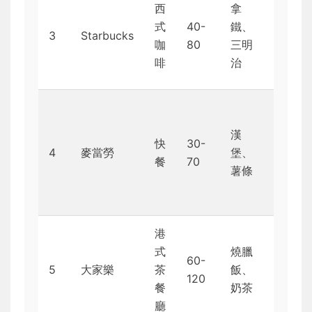
西
拿
輕食
式
40-
鐵、
3
Starbucks
或咖
咖
80
三明
啡愛
啡
治
好者
24
小時
漢
快
30-
營
4
麥當勞
堡、
餐
70
業，
薯條
預算
友好
港
式
燒臘
本地
60-
5
大家樂
茶
飯、
風味
120
餐
奶茶
濃厚
廳