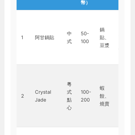
幣）
經濟
實
鍋
中
50-
惠，
1
阿甘鍋貼
貼、
式
100
適合
豆漿
快速
用餐
品質
穩
粵
蝦
定，
Crystal
式
100-
2
餃、
但高
Jade
點
200
燒賣
峰時
心
段需
等候
適合