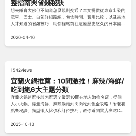
整指南與省錢秘訣
想去鎌倉大佛但不知道怎麼規劃交通？本文提供從東京出發的
電車、巴士、自駕詳細路線，包含時間、費用比較，以及當地
人才知道的省錢技巧，助你輕鬆前往這座歷史悠久的日本國
寶。
2026-04-16
1542views
宜蘭火鍋推薦：10間激推！麻辣/海鮮/
吃到飽6大主題分類
宜蘭火鍋這麼多該怎麼選？嚴選10間在地人激推名店，從個
人小火鍋、爆量海鮮、麻辣湯頭到肉肉吃到飽全攻略！附老饕
點餐秘訣、類型懶人比價和訂位技巧，教你避開雷店爽吃CP
值最高的一鍋，想知道哪些必收口袋名單？看完立刻搞定你的
火鍋胃！
2025-10-13