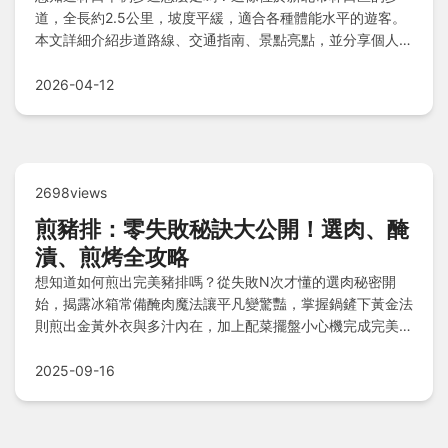
道，全長約2.5公里，坡度平緩，適合各種體能水平的遊客。
本文詳細介紹步道路線、交通指南、景點亮點，並分享個人經
驗和常見問題解答，幫助你輕鬆規劃一日遊。無論是家庭出遊
還是獨自探索，都能找到實用資訊。
2026-04-12
2698views
煎豬排：零失敗秘訣大公開！選肉、醃
漬、煎烤全攻略
想知道如何煎出完美豬排嗎？從失敗N次才懂的選肉秘密開
始，揭露冰箱常備醃肉魔法讓平凡變驚豔，掌握鍋鏟下黃金法
則煎出金黃外衣與多汁內在，加上配菜擺盤小心機完成完美拼
圖，還提供Q&A快速解惑，讓你一次學會所有關鍵技巧！
2025-09-16