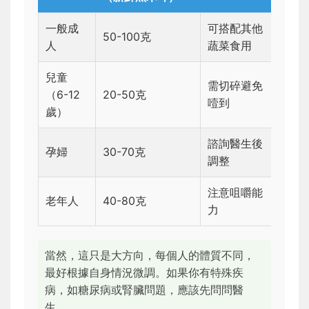
一般成
可搭配其他
50-100克
人
蔬菜食用
兒童
需切碎避免
（6-12
20-50克
噎到
歲）
諮詢醫生後
孕婦
30-70克
調整
注意咀嚼能
老年人
40-80克
力
當然，這只是大方向，每個人的體質不同，
最好根據自身情況微調。如果你有特殊疾
病，如糖尿病或腎臟問題，應該先問問醫
生。