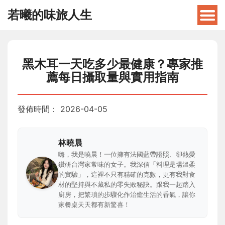
若曦的味旅人生
黑木耳一天吃多少最健康？專家推
薦每日攝取量與實用指南
發佈時間：
2026-04-05
林曉晨
嗨，我是曉晨！一位擁有法國藍帶證照、卻熱愛
鑽研台灣家常味的女子。我深信「料理是場溫柔
的實驗」，這裡不只有精確的克數，更有我對食
材的堅持與不藏私的零失敗秘訣。跟我一起踏入
廚房，把繁瑣的步驟化作治癒生活的香氣，讓你
家餐桌天天都有新驚喜！