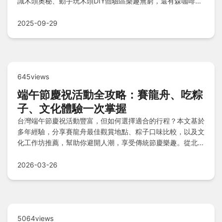
識木頭奧秘、動手玩木頭DIY體驗區樂趣無窮，還有森咖啡休
息補充體力及森林選物所採買伴手禮。想知道營業時間、交通
停車資訊、必玩重點及附近檜意森活村等景點推薦？完整攻略
2025-09-29
一次掌握，快來安排行程吧！
645views
端午節慶祝活動全攻略：賽龍舟、吃粽
子、文化體驗一次掌握
台灣端午節慶祝活動豐富，但如何選擇適合的行程？本文基於
多年經驗，分享賽龍舟最佳觀賞地點、粽子口味比較，以及文
化工作坊推薦，幫助你避開人潮，享受傳統節慶樂趣。從北到
南的活動資訊一網打盡！
2026-03-26
5064views