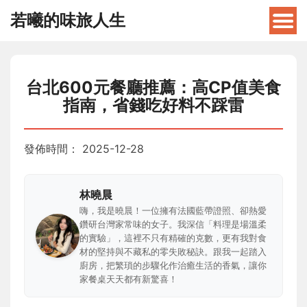
若曦的味旅人生
台北600元餐廳推薦：高CP值美食
指南，省錢吃好料不踩雷
發佈時間：
2025-12-28
林曉晨
嗨，我是曉晨！一位擁有法國藍帶證照、卻熱愛
鑽研台灣家常味的女子。我深信「料理是場溫柔
的實驗」，這裡不只有精確的克數，更有我對食
材的堅持與不藏私的零失敗秘訣。跟我一起踏入
廚房，把繁瑣的步驟化作治癒生活的香氣，讓你
家餐桌天天都有新驚喜！