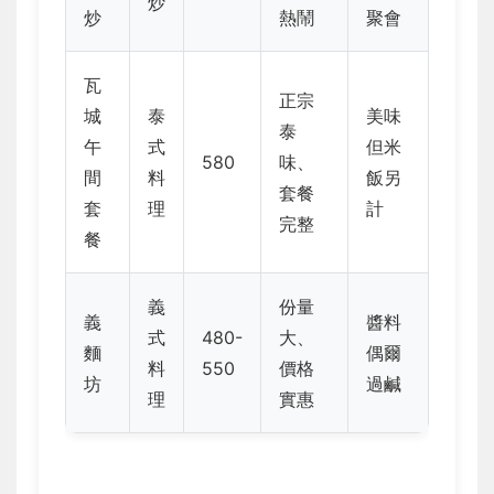
炒
炒
熱鬧
聚會
瓦
正宗
城
泰
美味
泰
午
式
但米
580
味、
間
料
飯另
套餐
套
理
計
完整
餐
義
份量
義
醬料
式
480-
大、
麵
偶爾
料
550
價格
坊
過鹹
理
實惠