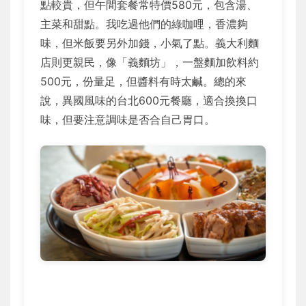
點較貴，但午間套餐常特價580元，包含湯、
主菜和甜點。我吃過他們的綠咖哩，香濃夠
味，但米飯要另外加錢，小氣了點。義大利麵
店則更親民，像「義麵坊」，一盤麵加飲料約
500元，份量足，但醬料有時太鹹。總的來
說，異國風味的台北600元餐廳，適合換換口
味，但要注意調味是否合自己胃口。