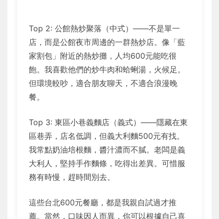
Top 2: 公館熱炒聚落（中式）——不是單一
店，而是公館夜市周邊的一群熱炒店。像「藍
家割包」附近的熱炒攤，人均600元能吃很
飽。我喜歡他們的炒牛肉和蛤蜊湯，火候足。
但環境較吵，適合朋友聊天，不適合浪漫晚
餐。
Top 3: 東區小巷義麵店（義式）——隱藏在東
區巷弄，店名低調，但義大利麵500元有找。
我常點奶油培根麵，醬汁濃而不膩。老闆是義
大利人，堅持手作麵條，吃得出差異。可惜服
務有時慢，趕時間別去。
這些台北600元餐廳，都是我親自試過才推
薦。當然，口味因人而異，你可以根據自己喜