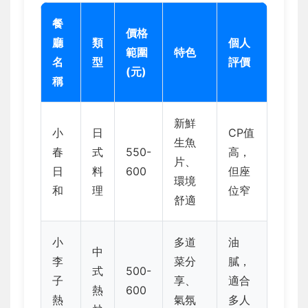
餐
價格
廳
類
個人
範圍
特色
名
型
評價
(元)
稱
新鮮
小
日
CP值
生魚
春
式
550-
高，
片、
日
料
600
但座
環境
和
理
位窄
舒適
小
多道
油
中
李
菜分
膩，
式
500-
子
享、
適合
熱
600
熱
氣氛
多人