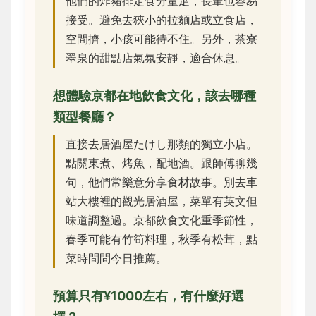
他們的炸豬排定食分量足，長輩也容易
接受。避免去狹小的拉麵店或立食店，
空間擠，小孩可能待不住。另外，茶寮
翠泉的甜點店氣氛安靜，適合休息。
想體驗京都在地飲食文化，該去哪種
類型餐廳？
直接去居酒屋たけし那類的獨立小店。
點關東煮、烤魚，配地酒。跟師傅聊幾
句，他們常樂意分享食材故事。別去車
站大樓裡的觀光居酒屋，菜單有英文但
味道調整過。京都飲食文化重季節性，
春季可能有竹筍料理，秋季有松茸，點
菜時問問今日推薦。
預算只有¥1000左右，有什麼好選