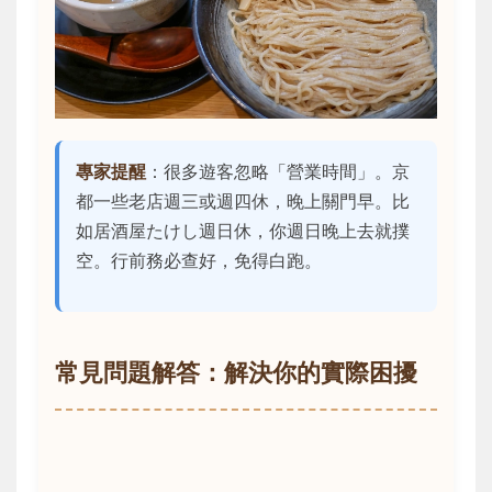
專家提醒
：很多遊客忽略「營業時間」。京
都一些老店週三或週四休，晚上關門早。比
如居酒屋たけし週日休，你週日晚上去就撲
空。行前務必查好，免得白跑。
常見問題解答：解決你的實際困擾