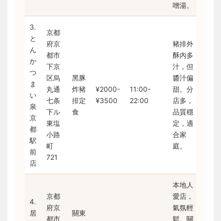
噌湯。
3.
京都
と
府京
豬排外
ん
都市
酥內多
か
下京
汁，但
つ
区烏
黑豚
醬汁偏
ま
丸通
炸豬
¥2000-
11:00-
甜。分
い
七条
排定
¥3500
22:00
店多，
泉
下ル
食
品質穩
京
東塩
定，適
都
小路
合家
駅
町
庭。
前
721
店
本地人
京都
愛店，
4.
府京
氣氛輕
居
關東
都市
鬆。關