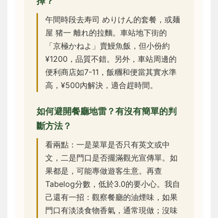
擇？
午間時段去寿司 めりけん的套餐，或麺
屋 猪一 離れ的拉麵。車站地下街的
「京極かねよ」賣鰻魚飯，但小份約
¥1200，品質不錯。另外，車站周邊的
便利商店如7-11，飯糰和便當其實水準
高，¥500內解決，適合趕時間。
如何避開餐廳地雷？有沒有簡單的判
斷方法？
看兩點：一是菜單是否只有英文或中
文，二是門口是否擺滿觀光宣傳單。如
果都是，可能專做遊客生意。再查
Tabelog分數，低於3.0的要小心。我自
己還有一招：觀察餐廳的油煙味，如果
門口有淡淡食物香氣，通常現做；沒味