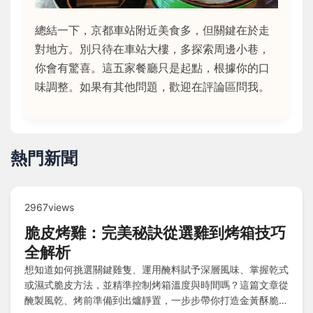
總結一下，京都車站附近美食多，但關鍵在於走
對地方。別只待在車站大樓，多探索周邊小巷，
你會有驚喜。這五家餐廳只是起點，根據你的口
味調整。如果有其他問題，歡迎在評論區問我。
熱門新聞
2967views
脆皮烤雞：完美秘訣從選雞到烤箱技巧
全解析
想知道如何挑選關鍵雞隻、運用醃料賦予深層風味、掌握乾式
或濕式脆皮方法，並精準控制烤箱溫度與時間嗎？這篇文章從
醃製風乾、烤前準備到出爐靜置，一步步帶你打造金黃酥脆的