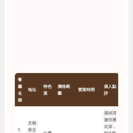
餐
廳
特色
價格範
個人點
地址
營業時間
名
菜
圍
評
稱
湯頭清
澈但層
京都
次深，
1.
府京