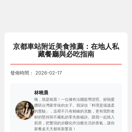
京都車站附近美食推薦：在地人私
藏餐廳與必吃指南
發佈時間：
2026-02-17
林曉晨
嗨，我是曉晨！一位擁有法國藍帶證照、卻熱愛
鑽研台灣家常味的女子。我深信「料理是場溫柔
的實驗」，這裡不只有精確的克數，更有我對食
材的堅持與不藏私的零失敗秘訣。跟我一起踏入
廚房，把繁瑣的步驟化作治癒生活的香氣，讓你
家餐桌天天都有新驚喜！