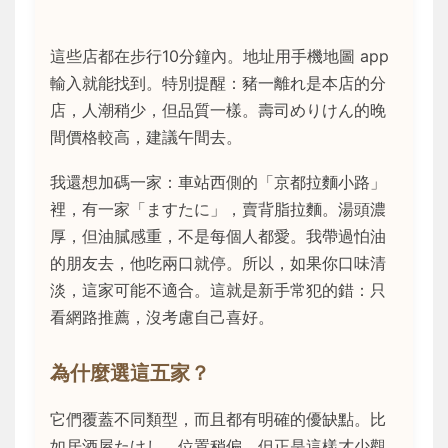
這些店都在步行10分鐘內。地址用手機地圖 app
輸入就能找到。特別提醒：豬一離れ是本店的分
店，人潮稍少，但品質一樣。壽司めりけん的晚
間價格較高，建議午間去。
我還想加碼一家：車站西側的「京都拉麵小路」
裡，有一家「ますたに」，賣背脂拉麵。湯頭濃
厚，但油膩感重，不是每個人都愛。我帶過怕油
的朋友去，他吃兩口就停。所以，如果你口味清
淡，這家可能不適合。這就是新手常犯的錯：只
看網路推薦，沒考慮自己喜好。
為什麼選這五家？
它們覆蓋不同類型，而且都有明確的優缺點。比
如居酒屋たけし，位置稍偏，但正是這樣才少觀