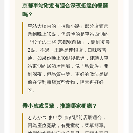
京都車站附近有適合深夜抵達的餐廳
嗎？
車站大樓內的「拉麵小路」部分店鋪營
業到晚上10點，但最晚的是車站西側的
「餃子の王將 京都駅前店」，開到凌晨
2點。不過，王將是連鎖店，口味較普
通。如果你晚上10點後抵達，建議去車
站東側的居酒屋區域，像「鳥貴族」開
到深夜，但品質中等。更好的做法是提
前在便利商店買些食物，隔天再好好
吃。
帶小孩或長輩，推薦哪家餐廳？
とんかつ まい泉 京都駅前店最適合，
因為座位寬敞，有兒童椅，菜單簡單。