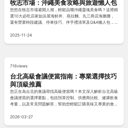
牧志市場：沖繩美食攻略與旅遊懶人包
您想在牧志市場避開人潮，輕鬆品嚐沖繩靈魂美食嗎？這裡精
選10大必吃店家如浜屋海鮮丼、燕拉麵、丸三商店海膽攤，
還有營業時段建議、停車技巧、伴手禮清單及Q&A懶人包，
讓您吃巧吃飽、省空間帶好禮！
2025-11-24
716views
台北高級會議便當指南：專業選擇技巧
與頂級推薦
您正在為台北的會議尋找高級便當嗎？本文深入解析台北高級
會議便當的選擇要點，包括預算控制、供應商比較、健康飲食
考量，以及常見問題解答，幫助您輕鬆訂購美味又專業的會議
餐點，提升會議品質與與會者滿意度。
2026-03-27