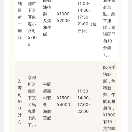
白醬
和牛飯
麺
都市
11:00-
油拉
必加
屋
下京
14:30,
麵、
¥1000-
點。經
猪
区東
17:30-
炙燒
¥2000
常排
一
塩小
21:00（週
和牛
隊，建
離
路町
三休）
飯
議開門
れ
579-
前10
6
分鐘
到。
師傅手
法細
京都
2.
膩，魚
府京
午間
寿
料新
都市
握壽
11:30-
司
鮮。午
下京
司套
¥1500-
14:00,
め
間套餐
区烏
餐、
¥4000
17:00-
り
超值，
丸通
海膽
22:00
け
¥1800
七条
軍艦
ん
有10
下ル
貫加味