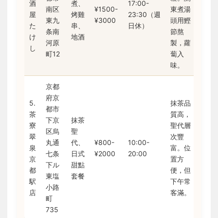
酒
煮、
17:00-
南区
¥1500-
東煮湯
屋
烤雞
23:30（週
東九
¥3000
頭用鰹
た
串、
日休）
条南
節熬
け
地酒
河原
製，蘿
し
町12
蔔入
味。
京都
府京
5.
抹茶品
都市
茶
質高，
下京
抹茶
寮
聖代層
区烏
聖
翠
次豐
丸通
代、
¥800-
10:00-
泉
富。位
七条
日式
¥2000
20:00
京
置方
下ル
甜點
都
便，但
東塩
套餐
駅
下午常
小路
店
客滿。
町
735