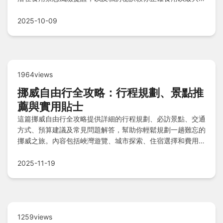
功效精華，Q&A時間更解答常見疑問，讓您吃得安心又有
效。
2025-10-09
1964views
挪威自由行全攻略：行程規劃、景點推
薦與實用貼士
這篇挪威自由行全攻略提供詳細的行程規劃、必訪景點、交通
方式、預算建議及常見問題解答，幫助你輕鬆規劃一趟難忘的
挪威之旅。內容包括峽灣遊覽、城市探索、住宿選擇和費用明
細，適合第一次前往挪威的旅客。從簽證申請到當地美食，全
方位解決你的疑問，讓你的挪威自由行更順利。
2025-11-19
1259views