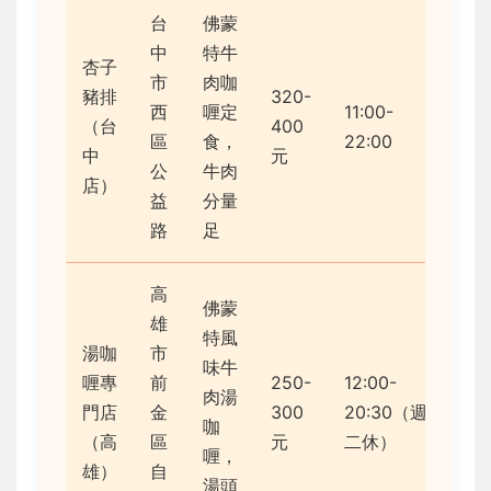
台
佛蒙
中
特牛
杏子
市
肉咖
豬排
320-
西
喱定
11:00-
（台
400
4/5
區
食，
22:00
中
元
公
牛肉
店）
益
分量
路
足
高
佛蒙
雄
特風
湯咖
市
味牛
喱專
前
250-
12:00-
肉湯
門店
金
300
20:30（週
3.8
咖
（高
區
元
二休）
喱，
雄）
自
湯頭