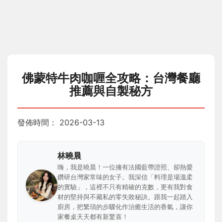
佛蒙特牛肉咖喱全攻略：台灣餐廳
推薦與自製秘方
發佈時間：
2026-03-13
林曉晨
嗨，我是曉晨！一位擁有法國藍帶證照、卻熱愛
鑽研台灣家常味的女子。我深信「料理是場溫柔
的實驗」，這裡不只有精確的克數，更有我對食
材的堅持與不藏私的零失敗秘訣。跟我一起踏入
廚房，把繁瑣的步驟化作治癒生活的香氣，讓你
家餐桌天天都有新驚喜！