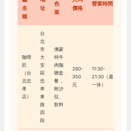
色
營業時間
名
址
價格
評
菜
稱
台
北
市
佛蒙
咖哩
大
特牛
匠
安
肉咖
280-
11:30-
（台
區
喱套
350
21:30（週
4.5
北忠
忠
餐，
元
一休）
孝
孝
附沙
店）
東
拉、
路
飲料
四
段