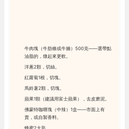
牛肉塊（牛肋條或牛腩）500克——選帶點
油脂的，燉起來更軟。
洋蔥2顆，切絲。
紅蘿蔔1根，切塊。
馬鈴薯2顆，切塊。
蘋果1顆（建議用富士蘋果），去皮磨泥。
佛蒙特咖喱塊（中辣）1盒——市面上有
賣，或自製香料。
蜂蜜2大匙。