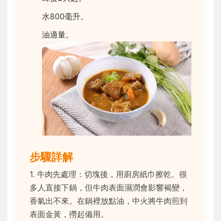
水800毫升。
油適量。
步驟詳解
1. 牛肉先處理：切塊後，用廚房紙巾擦乾。很
多人直接下鍋，但牛肉表面濕潤會影響褐變，
香氣出不來。在鍋裡放點油，中火將牛肉煎到
表面金黃，撈起備用。