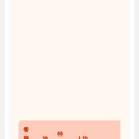
餐
特
廳
地
人均
我