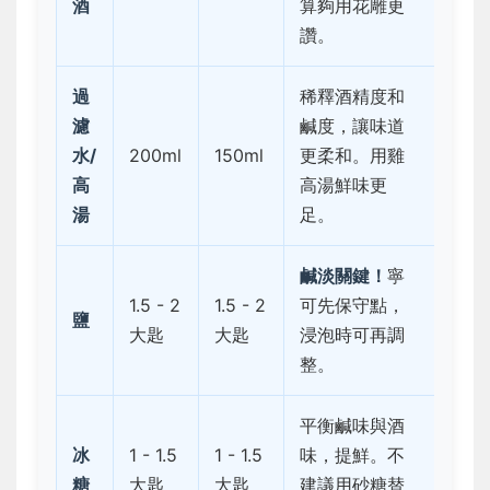
酒
算夠用花雕更
讚。
過
稀釋酒精度和
濾
鹹度，讓味道
水/
200ml
150ml
更柔和。用雞
高
高湯鮮味更
湯
足。
鹹淡關鍵！
寧
1.5 - 2
1.5 - 2
可先保守點，
鹽
大匙
大匙
浸泡時可再調
整。
平衡鹹味與酒
冰
1 - 1.5
1 - 1.5
味，提鮮。不
糖
大匙
大匙
建議用砂糖替