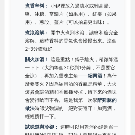
煮香辛料：
小鍋裡放入
過濾水或雞高湯
、
鹽
、
冰糖
、
當歸片
（如果用）、
紅棗
（如果
用）、
蔥段、薑片
（可以拍扁更出味）。
煮滾溶解：
開中火煮到水滾，讓鹽和糖完全
溶解。這時香料的香氣也會慢慢出來。滾個
2-3分鐘就好。
關火加酒！
這是重點！
鍋子離火
，稍微降溫
一下下（大約等個30秒到1分鐘，不是要它
全涼），再加入靈魂主角——
紹興酒
！為什
麼要關火？因為紹興酒的香氣是精華，
大火
滾煮會讓酒精和香氣揮發掉，留下來的酒味
會變得嗆而不香
。這是我第一次學
醉雞腿的
做法
時師父強調的，絕對要遵守！加完酒，
輕輕攪拌一下。
試味道與冷卻：
這時可以
用乾淨的湯匙舀一
點點
醉汁試試味道。記住！
要覺得比平常喝