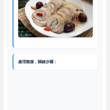
處理雞腿，關鍵步驟：