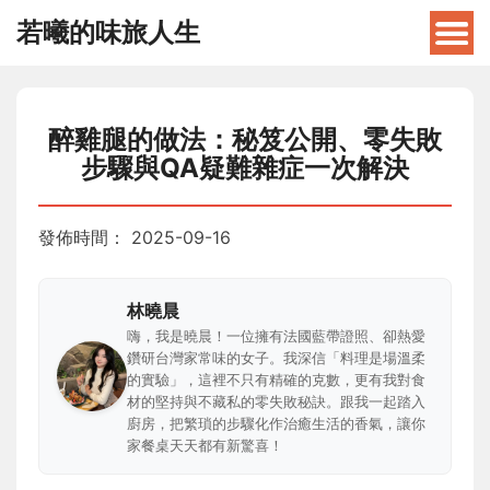
若曦的味旅人生
醉雞腿的做法：秘笈公開、零失敗
步驟與QA疑難雜症一次解決
發佈時間：
2025-09-16
林曉晨
嗨，我是曉晨！一位擁有法國藍帶證照、卻熱愛
鑽研台灣家常味的女子。我深信「料理是場溫柔
的實驗」，這裡不只有精確的克數，更有我對食
材的堅持與不藏私的零失敗秘訣。跟我一起踏入
廚房，把繁瑣的步驟化作治癒生活的香氣，讓你
家餐桌天天都有新驚喜！