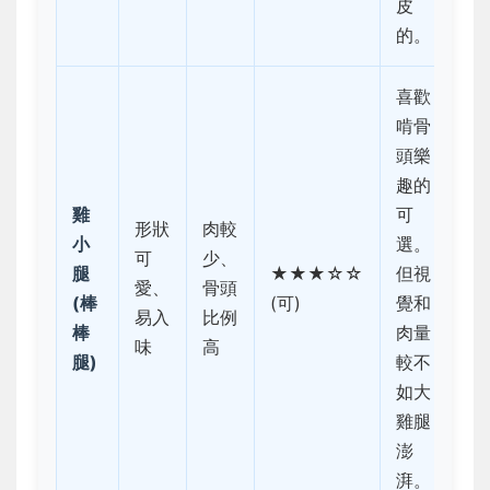
皮
的。
喜歡
啃骨
頭樂
趣的
雞
可
形狀
肉較
小
選。
可
少、
腿
★★★☆☆
但視
愛、
骨頭
(棒
(可)
覺和
易入
比例
棒
肉量
味
高
腿)
較不
如大
雞腿
澎
湃。