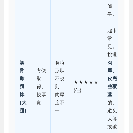
省
事。
超市
常
見。
挑選
無
有時
肉
骨
方便
形狀
厚、
雞
取
不規
皮完
★★★★☆
腿
得、
則，
整覆
(佳)
排
較厚
肉厚
蓋
(大
實
度不
的。
腿)
一
避免
太薄
或破