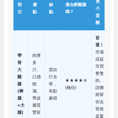
買
部
優
缺
適合醉雞腿
小
位
點
點
嗎？
提
醒
首
選！
市場
帶
肉厚
或超
骨
多
市買
大
汁、
需自
整隻
雞
口感
行去
★★★★☆
的。
腿
飽
骨，
(極佳)
請攤
(棒
滿、
有點
商幫
腿
帶皮
麻煩
你去
+大
膠質
骨留
腿)
豐富
皮最