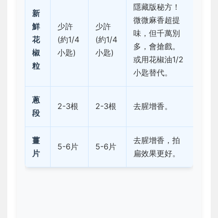
隱藏版秘方！
新
微微麻香超提
鮮
少許
少許
味，但千萬別
花
(約1/4
(約1/4
多，會搶戲。
椒
小匙)
小匙)
或用花椒油1/2
粒
小匙替代。
蔥
2-3根
2-3根
去腥增香。
段
薑
去腥增香，拍
5-6片
5-6片
片
扁效果更好。