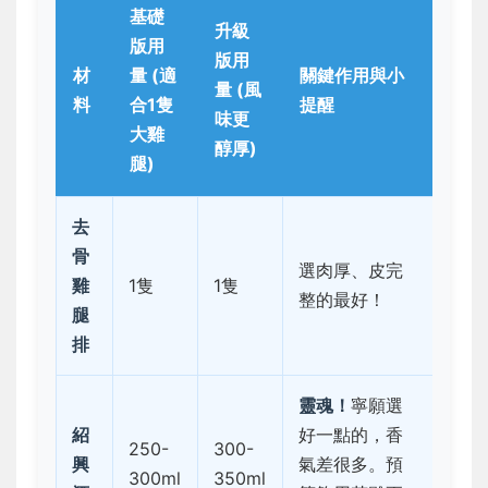
基礎
升級
版用
版用
材
量 (適
關鍵作用與小
量 (風
料
合1隻
提醒
味更
大雞
醇厚)
腿)
去
骨
選肉厚、皮完
雞
1隻
1隻
整的最好！
腿
排
靈魂！
寧願選
紹
好一點的，香
250-
300-
興
氣差很多。預
300ml
350ml