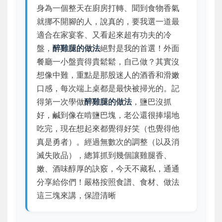
身為一個整天在廚房打轉、聞到食物香氣
就挪不開腳的人，說真的，要我選一道最
適合在家宴客、又看起來超有功夫的冷
盤，
醉雞腿的做法
絕對是我的首選！外面
餐廳一小盤賣得貴鬆鬆，自己做？其實沒
想像中難，重點是那股迷人的酒香和滑嫩
口感，每次端上桌都是最快被掃光的。記
得第一次學做
醉雞腿的做法
，鹽巴沒抓
好，鹹到像在啃鹽巴塊，老公還很捧場地
吃完，現在想起來都覺得好笑（也覺得他
真是勇者）。經過無數次的調整（以及消
滅失敗品），總算抓到幾個讓雞腿香、
嫩、酒味醇厚的訣竅，今天不藏私，通通
分享給你們！嚴格按照食譜、食材、做法
這三塊來講，保證清晰