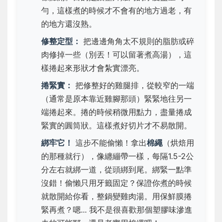
勻，這樣煮的時候才不會有的地方過老，有
的地方還沒熟。
修整定型：
把邊邊角角太不規則的脂肪或碎
肉修掉一些（別丟！可以留著煮高湯），這
樣捲起來形狀才會紮實漂亮。
捲緊實：
把修整好的雞腿排，從較窄的一端
（通常是原本靠近雞腳那頭）
緊緊地
往另一
端捲起來。捲的時候稍微用點力，盡量捲成
緊實的圓筒狀。這樣煮好切片才不易散開。
綁牢它！
這步不能偷懶！拿出
棉繩
（烘焙用
的那種就行），像纏繃帶一樣，每隔1.5-2公
分左右就綁一道，從頭綁到尾。綁緊一點準
沒錯！偷懶只用牙籤固定？保證你煮的時候
就散開給你看，整鍋變雞肉湯。用保鮮膜捲
緊再煮？嗯... 我不是很喜歡那個塑膠味滲進