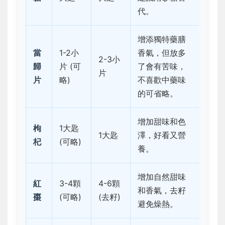
代。
增添獨特藥膳
當
1-2小
香氣，但放多
2-3小
歸
片 (可
了會有苦味，
片
片
略)
不喜歡中藥味
的可省略。
增加甜味和色
枸
1大匙
1大匙
澤，好看又營
杞
(可略)
養。
增加自然甜味
紅
3-4顆
4-6顆
和香氣，去籽
棗
(可略)
(去籽)
避免燥熱。