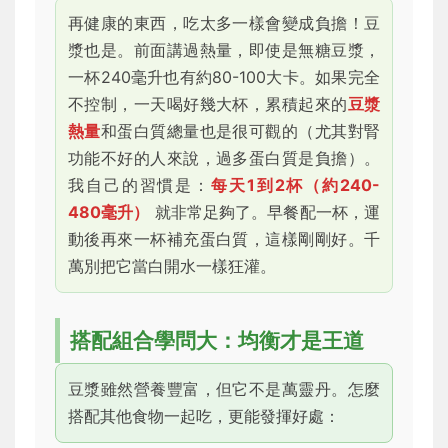
再健康的東西，吃太多一樣會變成負擔！豆
漿也是。前面講過熱量，即使是無糖豆漿，
一杯240毫升也有約80-100大卡。如果完全
不控制，一天喝好幾大杯，累積起來的
豆漿
熱量
和蛋白質總量也是很可觀的（尤其對腎
功能不好的人來說，過多蛋白質是負擔）。
我自己的習慣是：
每天1到2杯（約240-
480毫升）
就非常足夠了。早餐配一杯，運
動後再來一杯補充蛋白質，這樣剛剛好。千
萬別把它當白開水一樣狂灌。
搭配組合學問大：均衡才是王道
豆漿雖然營養豐富，但它不是萬靈丹。怎麼
搭配其他食物一起吃，更能發揮好處：