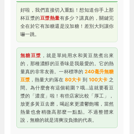
好啦，我們直接切入重點！想知道你手上那
杯豆漿的
豆漿熱量
有多少？講真的，關鍵完
全在於它有加糖還是沒加糖！差別大到讓你
嚇一跳。
無糖豆漿
，就是單純用水和黃豆熬煮出來
的，那種濃醇的豆香味是我最愛的。它的熱
量真的非常友善。一杯標準的
240毫升無糖
豆漿
，熱量大約落在
80大卡
到
100大卡
之
間。為什麼會有這個範圍？哦...這就要看豆
漿的「濃度」啦！有些店家比較「厚工」，
放更多黃豆去磨，喝起來更濃鬱飽嘴，當然
熱量也會稍微高那麼一點點。不過整體來
說，無糖的就是清爽沒負擔的代表。