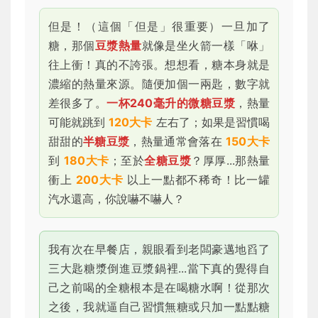
但是！（這個「但是」很重要）一旦加了
糖，那個
豆漿熱量
就像是坐火箭一樣「咻」
往上衝！真的不誇張。想想看，糖本身就是
濃縮的熱量來源。隨便加個一兩匙，數字就
差很多了。
一杯240毫升的微糖豆漿
，熱量
可能就跳到
120大卡
左右了；如果是習慣喝
甜甜的
半糖豆漿
，熱量通常會落在
150大卡
到
180大卡
；至於
全糖豆漿
？厚厚...那熱量
衝上
200大卡
以上一點都不稀奇！比一罐
汽水還高，你說嚇不嚇人？
我有次在早餐店，親眼看到老闆豪邁地舀了
三大匙糖漿倒進豆漿鍋裡...當下真的覺得自
己之前喝的全糖根本是在喝糖水啊！從那次
之後，我就逼自己習慣無糖或只加一點點糖