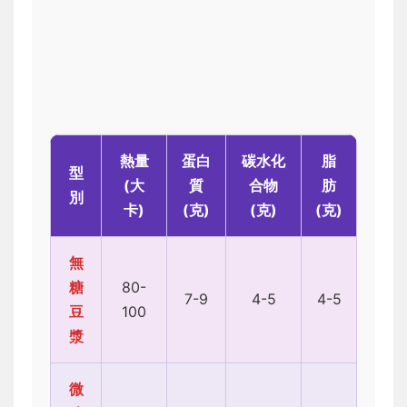
熱量
蛋白
碳水化
脂
型
(大
質
合物
肪
別
卡)
(克)
(克)
(克)
無
糖
80-
7-9
4-5
4-5
豆
100
漿
微