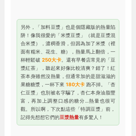
另外，「加料豆漿」也是個隱藏版的熱量陷
阱！像我很愛的「米漿豆漿」（就是豆漿混
合米漿），濃稠香滑，但因為加了米漿（裡
面有糯米、花生、糖），熱量馬上翻倍，一
杯輕鬆破
250大卡
。還有早餐店常見的「豆
漿紅茶」，聽起來好像比較清爽？錯了！紅
茶本身雖然沒熱量，但通常加的是甜滋滋的
果糖糖漿，一杯下來
180大卡
跑不掉。「杏
仁豆漿」也別被名字騙了，杏仁本身油脂豐
富，再加上調整口感的糖分...熱量也很可
觀。所以啊，下次點這些「特調豆漿」前，
記得先想想它們的
豆漿熱量
有多驚人！