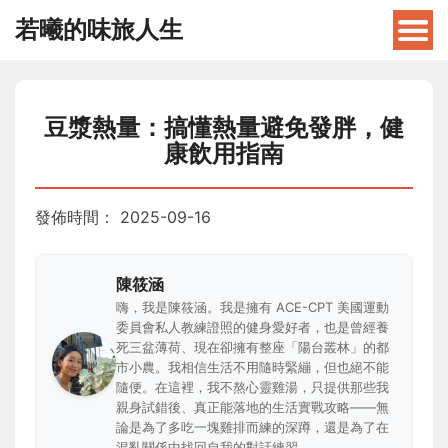
若曦的味旅人生
豆漿熱量：搞懂熱量避免發胖，健
康飲用指南
發佈時間：
2025-09-16
陳筱涵
嗨，我是陳筱涵。我是擁有 ACE-CPT 美國運動
委員會私人教練證照的健身愛好者，也是曾經養
死三盆薄荷、現在卻擁有整座「陽台叢林」的都
市小農。我相信生活不用隨時緊繃，但也絕不能
隨便。在這裡，我不熬心靈雞湯，只提供那些我
親身試錯後、真正能落地的生活實戰攻略——無
論是為了多吃一塊雞排而練的深蹲，還是為了在
混亂關係中找回自我的對話練習。