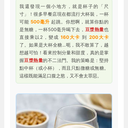
我還發現一個小地方，就是杯子的「尺
寸」！很多早餐店現在都流行大杯裝，一杯
可能
500毫升
起跳。你想啊，就算你點的
是無糖，一杯500毫升喝下去，
豆漿熱量
也
直接乘以2，變成
160大卡
到
200大卡
了。如果是大杯全糖...呃，我不敢算了，越
想越可怕！看來控制分量和甜度，真的是掌
握
豆漿熱量
的不二法門。我的策略是：堅持
點中杯（或小杯），而且只點微糖或無糖。
這樣既能滿足口腹之慾，又不會太罪惡。