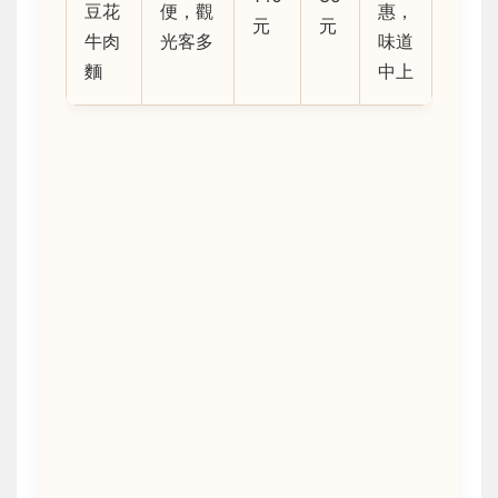
豆花
便，觀
惠，
元
元
牛肉
光客多
味道
麵
中上