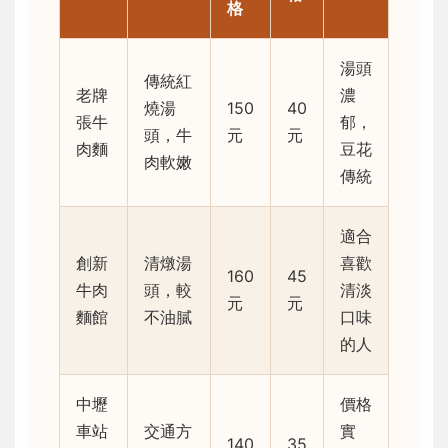
格
湯頭
傳統紅
老牌
濃
燒湯
150
40
張牛
郁，
頭，牛
元
元
肉麵
豆花
肉軟嫩
傳統
適合
創新
清燉湯
喜歡
160
45
牛肉
頭，較
清淡
元
元
麵館
不油膩
口味
的人
中壢
價格
車站
交通方
實
140
35