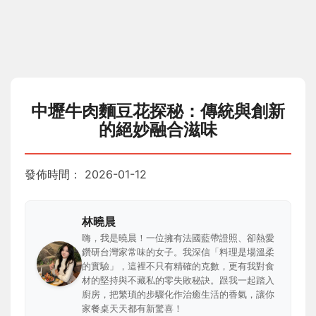
中壢牛肉麵豆花探秘：傳統與創新
的絕妙融合滋味
發佈時間：
2026-01-12
林曉晨
嗨，我是曉晨！一位擁有法國藍帶證照、卻熱愛
鑽研台灣家常味的女子。我深信「料理是場溫柔
的實驗」，這裡不只有精確的克數，更有我對食
材的堅持與不藏私的零失敗秘訣。跟我一起踏入
廚房，把繁瑣的步驟化作治癒生活的香氣，讓你
家餐桌天天都有新驚喜！