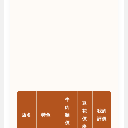
牛
豆
肉
花
我的
店名
特色
麵
價
評價
價
格